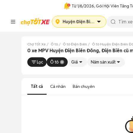
Từ 1/6/2026, Gói Hội Viên Tăng T
Huyện Điện Biên Đông
Chợ Tốt Xe
Ô tô
Ô tô Điện Biên
Ô tô Huyện Điện Biên Đ
0 xe MPV Huyện Điện Biên Đông, Điện Biên cũ 
Lọc
Ô tô
Giá
Năm sản xuất
Tất cả
Cá nhân
Bán chuyên