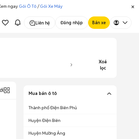
. Xem ngay
Gói Ô Tô
/
Gói Xe Máy
Đăng nhập
Bán xe
Liên hệ
Xoá
lọc
ới
Mua bán ô tô
Thành phố Điện Biên Phủ
Huyện Điện Biên
Huyện Mường Ảng