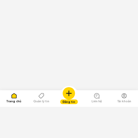
Trang chủ
Quản lý tin
Liên hệ
Tài khoản
Đăng tin
109.000 Bình chọn
Tải ứng dụng Chợ Tốt