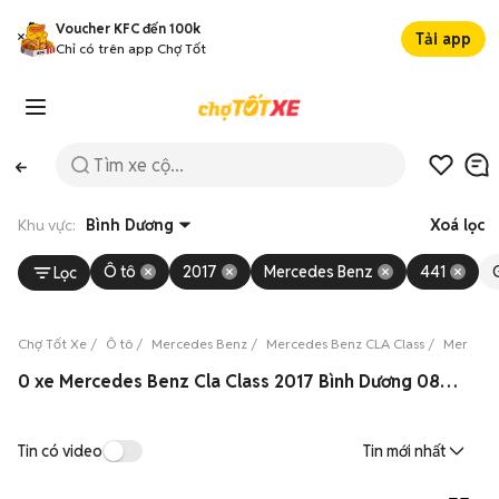
Voucher KFC đến 100k
Tải app
Chỉ có trên app Chợ Tốt
Khu vực:
Bình Dương
Xoá lọc
Ô tô
2017
Mercedes Benz
441
Lọc
Chợ Tốt Xe
Ô tô
Mercedes Benz
Mercedes Benz CLA Class
Mercedes
0 xe Mercedes Benz Cla Class 2017 Bình Dương 08/2026
Tin có video
Tin mới nhất