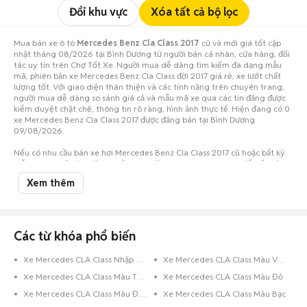
Đổi khu vực
Xóa tất cả bộ lọc
Mua bán xe ô tô
Mercedes Benz Cla Class 2017
cũ và mới giá tốt cập
nhật tháng 08/2026 tại Bình Dương từ người bán cá nhân, cửa hàng, đối
tác uy tín trên Chợ Tốt Xe. Người mua dễ dàng tìm kiếm đa dạng mẫu
mã, phiên bản xe Mercedes Benz Cla Class đời 2017 giá rẻ, xe lướt chất
lượng tốt. Với giao diện thân thiện và các tính năng trên chuyên trang,
người mua dễ dàng so sánh giá cả và mẫu mã xe qua các tin đăng được
kiểm duyệt chặt chẽ, thông tin rõ ràng, hình ảnh thực tế. Hiện đang có 0
xe Mercedes Benz Cla Class 2017 được đăng bán tại Bình Dương
09/08/2026.
Nếu có nhu cầu bán xe hơi Mercedes Benz Cla Class 2017 cũ hoặc bất kỳ
mẫu
xe ô tô cũ
nào, đừng ngần ngại đăng tin ngay hôm nay để tiếp cận
số lượng lớn người mua tiềm năng ở Bình Dương!
Xem thêm
Các từ khóa phổ biến
Xe Mercedes CLA Class Nhập Khẩu
Xe Mercedes CLA Class Màu Vàng Cát
Xe Mercedes CLA Class Màu Trắng
Xe Mercedes CLA Class Màu Đỏ
Xe Mercedes CLA Class Màu Đen
Xe Mercedes CLA Class Màu Bạc