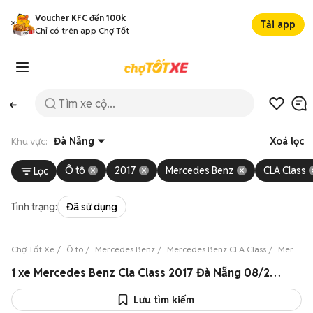
Voucher KFC đến 100k
Tải app
Chỉ có trên app Chợ Tốt
Khu vực:
Đà Nẵng
Xoá lọc
Ô tô
2017
Mercedes Benz
CLA Class
Lọc
Tình trạng:
Đã sử dụng
Chợ Tốt Xe
Ô tô
Mercedes Benz
Mercedes Benz CLA Class
Mercedes
1 xe Mercedes Benz Cla Class 2017 Đà Nẵng 08/2026
Lưu tìm kiếm