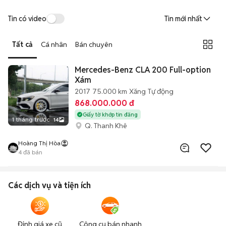
Tin có video
Tin mới nhất
Tất cả
Cá nhân
Bán chuyên
Mercedes-Benz CLA 200 Full-option
Xám
2017
75.000 km
Xăng
Tự động
868.000.000 đ
Giấy tờ khớp tin đăng
1 tháng trước
14
Q. Thanh Khê
Hoàng Thị Hòa
4
đã bán
Các dịch vụ và tiện ích
Định giá xe cũ
Công cụ bán nhanh