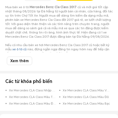
Mua bán xe ô tô
Mercedes Benz Cla Class 2017
cũ và mới giá tốt cập
nhật tháng 08/2026 tại Đà Nẵng từ người bán cá nhân, cửa hàng, đối tác
uy tín trên Chợ Tốt Xe. Người mua dễ dàng tìm kiếm đa dạng mẫu mã,
phiên bản xe Mercedes Benz Cla Class đời 2017 giá rẻ, xe lướt chất lượng
tốt. Với giao diện thân thiện và các tính năng trên chuyên trang, người
mua dễ dàng so sánh giá cả và mẫu mã xe qua các tin đăng được kiểm
duyệt chặt chẽ, thông tin rõ ràng, hình ảnh thực tế. Hiện đang có 1 xe
Mercedes Benz Cla Class 2017 được đăng bán tại Đà Nẵng 09/08/2026.
Nếu có nhu cầu bán xe hơi Mercedes Benz Cla Class 2017 cũ hoặc bất kỳ
mẫu
xe ô tô cũ
nào, đừng ngần ngại đăng tin ngay hôm nay để tiếp cận
số lượng lớn người mua tiềm năng ở Đà Nẵng!
Xem thêm
Các từ khóa phổ biến
Xe Mercedes CLA Class Nhập Khẩu
Xe Mercedes CLA Class Màu Vàng Cát
Xe Mercedes CLA Class Màu Trắng
Xe Mercedes CLA Class Màu Đỏ
Xe Mercedes CLA Class Màu Đen
Xe Mercedes CLA Class Màu Bạc