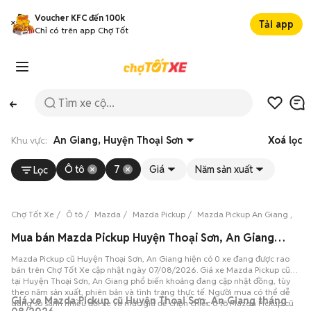
Voucher KFC đến 100k
Tải app
Chỉ có trên app Chợ Tốt
Khu vực:
An Giang, Huyện Thoại Sơn
Xoá lọc
Ô tô
7
Giá
Năm sản xuất
Lọc
Chợ Tốt Xe
Ô tô
Mazda
Mazda Pickup
Mazda Pickup An Giang
Ma
Mua bán Mazda Pickup Huyện Thoại Sơn, An Giang, 0 xe 07/08/2026
Mazda Pickup cũ Huyện Thoại Sơn, An Giang hiện có 0 xe đang được rao
bán trên Chợ Tốt Xe cập nhật ngày 07/08/2026. Giá xe Mazda Pickup cũ
tại Huyện Thoại Sơn, An Giang phổ biến khoảng đang cập nhật đồng, tùy
theo năm sản xuất, phiên bản và tình trạng thực tế. Người mua có thể dễ
Giá xe Mazda Pickup cũ Huyện Thoại Sơn, An Giang tháng
dàng so sánh nhiều đời xe và mức giá để chọn chiếc ô tô Mazda Pickup cũ