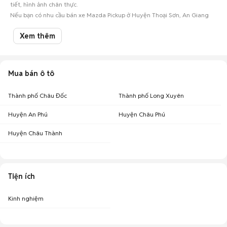
tiết, hình ảnh chân thực.
Nếu bạn có nhu cầu bán xe Mazda Pickup ở Huyện Thoại Sơn, An Giang
hay các mẫu
ô tô cũ
khác, hãy đăng tin ngay để kết nối với hàng ngàn
người mua oto tiềm năng!
Xem thêm
Mua bán ô tô
Thành phố Châu Đốc
Thành phố Long Xuyên
Huyện An Phú
Huyện Châu Phú
Huyện Châu Thành
Tiện ích
Kinh nghiệm