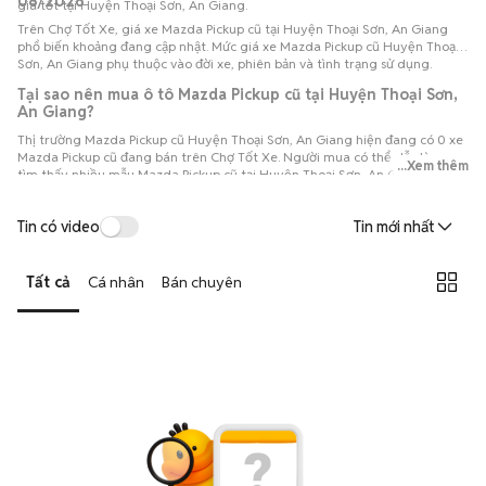
08/2026
giá tốt tại Huyện Thoại Sơn, An Giang.
Trên Chợ Tốt Xe, giá xe Mazda Pickup cũ tại Huyện Thoại Sơn, An Giang
phổ biến khoảng đang cập nhật. Mức giá xe Mazda Pickup cũ Huyện Thoại
Sơn, An Giang phụ thuộc vào đời xe, phiên bản và tình trạng sử dụng.
Tại sao nên mua ô tô Mazda Pickup cũ tại Huyện Thoại Sơn,
An Giang?
Thị trường Mazda Pickup cũ Huyện Thoại Sơn, An Giang hiện đang có 0 xe
Mazda Pickup cũ đang bán trên Chợ Tốt Xe. Người mua có thể dễ dàng
...Xem thêm
tìm thấy nhiều mẫu Mazda Pickup cũ tại Huyện Thoại Sơn, An Giang với đa
dạng phiên bản và đời xe, thuận tiện so sánh để lựa chọn chiếc xe phù hợp
với nhu cầu và ngân sách.
Tin có video
Tin mới nhất
Tất cả
Cá nhân
Bán chuyên