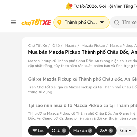
Từ 1/6/2026, Gói Hội Viên Tăng T
Thành phố Châu Đốc
Chợ Tốt Xe
Ô tô
Mazda
Mazda Pickup
Mazda Pickup A
Mua bán Mazda Pickup Thành phố Châu Đốc, A
Mazda Pickup cũ Thành phố Châu Đốc, An Giang hiện có 0 xe đ
cập nhật đồng, tùy theo năm sản xuất, phiên bản và tình trạng 
Giá xe Mazda Pickup cũ Thành phố Châu Đốc, An G
Trên Chợ Tốt Xe, giá xe Mazda Pickup cũ tại Thành phố Châu Đố
trạng sử dụng.
Tại sao nên mua ô tô Mazda Pickup cũ tại Thành ph
Thị trường Mazda Pickup cũ Thành phố Châu Đốc, An Giang hiện
Đốc, An Giang với đa dạng phiên bản và đời xe, thuận tiện so sá
Lọc
Ô tô
Mazda
289
Giá