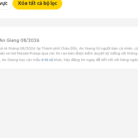
 vực
Xóa tất cả bộ lọc
 An Giang 08/2026
iá rẻ tháng 08/2026 tại Thành phố Châu Đốc, An Giang từ người bán cá nhân, cử
xe hơi Mazda Pickup qua các tin rao bán được kiểm duyệt kỹ lưỡng với thông tin
c, An Giang hay các mẫu
ô tô cũ
khác, hãy đăng tin ngay để kết nối với hàng ngà