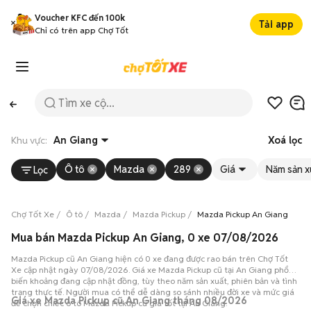
Voucher KFC đến 100k
Tải app
Chỉ có trên app Chợ Tốt
Khu vực:
An Giang
Xoá lọc
Ô tô
Mazda
289
Giá
Năm sản x
Lọc
Chợ Tốt Xe
Ô tô
Mazda
Mazda Pickup
Mazda Pickup An Giang
Mua bán Mazda Pickup An Giang, 0 xe 07/08/2026
Mazda Pickup cũ An Giang hiện có 0 xe đang được rao bán trên Chợ Tốt
Xe cập nhật ngày 07/08/2026. Giá xe Mazda Pickup cũ tại An Giang phổ
biến khoảng đang cập nhật đồng, tùy theo năm sản xuất, phiên bản và tình
trạng thực tế. Người mua có thể dễ dàng so sánh nhiều đời xe và mức giá
Giá xe Mazda Pickup cũ An Giang tháng 08/2026
để chọn chiếc ô tô Mazda Pickup cũ giá tốt tại An Giang.