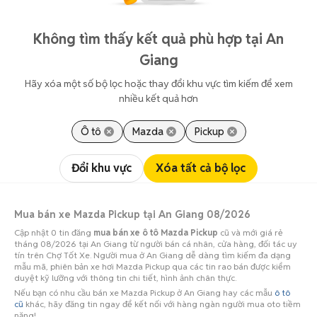
Không tìm thấy kết quả phù hợp tại An
Giang
Hãy xóa một số bộ lọc hoặc thay đổi khu vực tìm kiếm để xem
nhiều kết quả hơn
Ô tô
Mazda
Pickup
Đổi khu vực
Xóa tất cả bộ lọc
Mua bán xe Mazda Pickup tại An Giang 08/2026
Cập nhật 0 tin đăng
mua bán xe ô tô Mazda Pickup
cũ và mới giá rẻ
tháng 08/2026 tại An Giang từ người bán cá nhân, cửa hàng, đối tác uy
tín trên Chợ Tốt Xe. Người mua ở An Giang dễ dàng tìm kiếm đa dạng
mẫu mã, phiên bản xe hơi Mazda Pickup qua các tin rao bán được kiểm
duyệt kỹ lưỡng với thông tin chi tiết, hình ảnh chân thực.
Nếu bạn có nhu cầu bán xe Mazda Pickup ở An Giang hay các mẫu
ô tô
cũ
khác, hãy đăng tin ngay để kết nối với hàng ngàn người mua oto tiềm
năng!