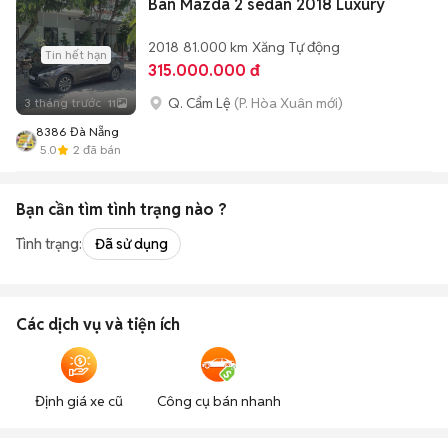
Bán Mazda 2 sedan 2018 Luxury
2018
81.000 km
Xăng
Tự động
Tin hết hạn
315.000.000 đ
Q. Cẩm Lệ
(P. Hòa Xuân mới)
3 tháng trước
11
8386 Đà Nẵng
5.0
2
đã bán
Bạn cần tìm
tình trạng
nào ?
Tình trạng:
Đã sử dụng
Các dịch vụ và tiện ích
Định giá xe cũ
Công cụ bán nhanh