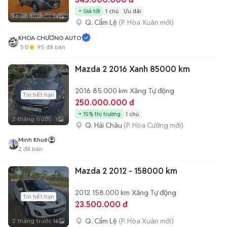
Giá tốt
1 chủ
Ưu đãi
1 tuần trước
18
Q. Cẩm Lệ
(P. Hòa Xuân mới)
KHOA CHƯƠNG AUTO
5.0
95
đã bán
Mazda 2 2016 Xanh 85000 km
2016
85.000 km
Xăng
Tự động
Tin hết hạn
250.000.000 đ
15% thị trường
1 chủ
2 tháng trước
1
Q. Hải Châu
(P. Hòa Cường mới)
Minh Khuê
2
đã bán
Mazda 2 2012 - 158000 km
2012
158.000 km
Xăng
Tự động
Tin hết hạn
23.500.000 đ
Q. Cẩm Lệ
(P. Hòa Xuân mới)
2 tháng trước
16