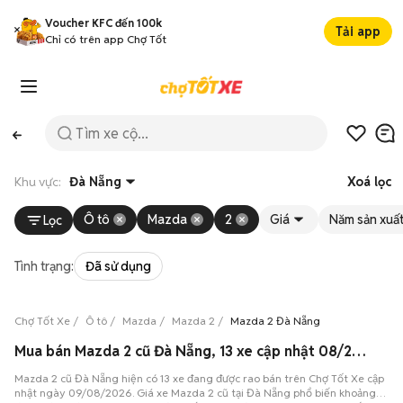
Voucher KFC đến 100k
Tải app
Chỉ có trên app Chợ Tốt
Khu vực:
Đà Nẵng
Xoá lọc
Ô tô
Mazda
2
Giá
Năm sản xuấ
Lọc
Tình trạng:
Đã sử dụng
Chợ Tốt Xe
Ô tô
Mazda
Mazda 2
Mazda 2 Đà Nẵng
Mua bán Mazda 2 cũ Đà Nẵng, 13 xe cập nhật 08/2026
Mazda 2 cũ Đà Nẵng hiện có 13 xe đang được rao bán trên Chợ Tốt Xe cập
nhật ngày 09/08/2026. Giá xe Mazda 2 cũ tại Đà Nẵng phổ biến khoảng