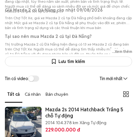
đang cập nhật, tùy theo năm sản xuất, phiên bản và tình trạng thực tế.
Người mua có thể dễ dàng so sánh nhiều đời xe và mức giá để chọn chiếc
Giá Mazda 2 cũ Đà Nẵng cập nhật 09/08/2026
Mazda 2 cũ giá tốt tại Đà Nẵng.
Trên Chợ Tốt Xe, giá xe Mazda 2 cũ tại Đà Nẵng phổ biến khoảng đang cập
nhật. Mức giá xe Mazda 2 cũ tại Đà Nẵng sẽ phụ thuộc vào đời xe, phiên
bản và tình trạng sử dụng và các thoả thuận khi mua bán
Tại sao nên mua Mazda 2 cũ tại Đà Nẵng?
Thị trường Mazda 2 cũ Đà Nẵng hiện đang có 13 xe Mazda 2 cũ đang bán
trên Chợ Tốt Xe. Người mua có thể dễ dàng tìm thấy nhiều mẫu Mazda 2
...Xem thêm
cũ tại Đà Nẵng với đa dạng phiên bản và đời xe, thuận tiện so sánh để lựa
chọn chiếc xe phù hợp với nhu cầu và ngân sách.
Lưu tìm kiếm
Tin có video
Tin mới nhất
Tất cả
Cá nhân
Bán chuyên
Mazda 2s 2014 Hatchback Trắng 5
chỗ Tự động
2014
104.378 km
Xăng
Tự động
229.000.000 đ