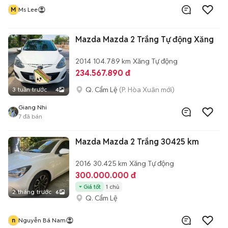
M
Ms Lee
Mazda Mazda 2 Trắng Tự động Xăng
2014
104.789 km
Xăng
Tự động
234.567.890 đ
Q. Cẩm Lệ
(P. Hòa Xuân mới)
3 tuần trước
4
Giang Nhi
7
đã bán
Mazda Mazda 2 Trắng 30425 km
2016
30.425 km
Xăng
Tự động
300.000.000 đ
Giá tốt
1 chủ
2 tháng trước
6
Q. Cẩm Lệ
n
Nguyễn Bá Nam