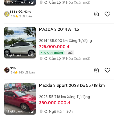
Q. Cẩm Lệ
(P. Hòa Xuân mới)
22 phút trước
9
8386 Đà Nẵng
5.0
2
đã bán
MAZDA 2 2014 AT 1.5
2014
155.000 km
Xăng
Tự động
225.000.000 đ
10% thị trường
1 chủ
2 giờ trước
20
Q. Cẩm Lệ
(P. Hòa Xuân mới)
HẢO
3.4
140
đã bán
Mazda 2 Sport 2023 Đỏ 55718 km
2023
55.718 km
Xăng
Tự động
380.000.000 đ
Q. Ngũ Hành Sơn
12 giờ trước
2