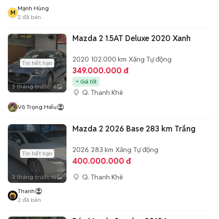
Mạnh Hùng
M
2
đã bán
Mazda 2 1.5AT Deluxe 2020 Xanh
2020
102.000 km
Xăng
Tự động
Tin hết hạn
349.000.000 đ
Giá tốt
3 tháng trước
6
Q. Thanh Khê
Võ Trọng Hiếu
Mazda 2 2026 Base 283 km Trắng
2026
283 km
Xăng
Tự động
Tin hết hạn
400.000.000 đ
Q. Thanh Khê
3 tháng trước
10
Thanh
2
đã bán