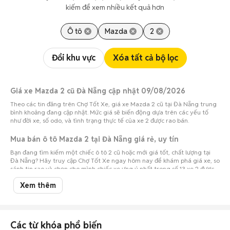
kiếm để xem nhiều kết quả hơn
Ô tô
Mazda
2
Đổi khu vực
Xóa tất cả bộ lọc
Giá xe Mazda 2 cũ Đà Nẵng cập nhật 09/08/2026
Theo các tin đăng trên Chợ Tốt Xe, giá xe Mazda 2 cũ tại Đà Nẵng trung
bình khoảng đang cập nhật. Mức giá sẽ biến động dựa trên các yếu tố
như đời xe, số odo, và tình trạng thực tế của xe 2 được rao bán.
Mua bán ô tô Mazda 2 tại Đà Nẵng giá rẻ, uy tín
Bạn đang tìm kiếm một chiếc ô tô 2 cũ hoặc mới giá tốt, chất lượng tại
Đà Nẵng? Hãy truy cập Chợ Tốt Xe ngay hôm nay để khám phá giá xe, so
sánh tin rao và chọn cho mình chiếc xe ưng ý nhất trong số 13 xe 2 được
rao bán.
Xem thêm
Nếu bạn cần bán xe 2 cũ tại khu vực Đà Nẵng, đừng ngần ngại đăng tin
trên Chợ Tốt Xe!
Truy cập Chợ Tốt Xe để tìm mua xe 2 với giá hấp dẫn hoặc bán
xe oto cũ
dễ dàng!
Các từ khóa phổ biến