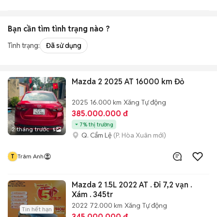
Bạn cần tìm
tình trạng
nào ?
Tình trạng:
Đã sử dụng
Mazda 2 2025 AT 16000 km Đỏ
2025
16.000 km
Xăng
Tự động
385.000.000 đ
7% thị trường
2 tháng trước
5
Q. Cẩm Lệ
(P. Hòa Xuân mới)
T
Trâm Anh
Mazda 2 1.5L 2022 AT . Đi 7,2 vạn .
Xám . 345tr
2022
72.000 km
Xăng
Tự động
Tin hết hạn
345.000.000 đ