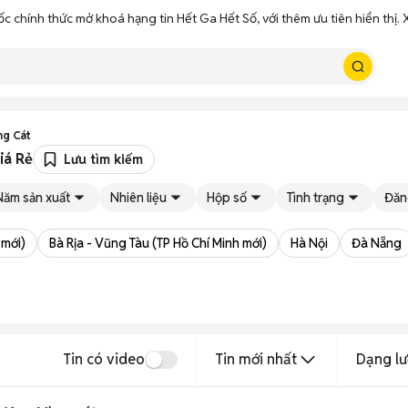
ốc chính thức mở khoá hạng tin Hết Ga Hết Số, với thêm ưu tiên hiển thị
ng Cát
iá Rẻ
Lưu tìm kiếm
Năm sản xuất
Nhiên liệu
Hộp số
Tình trạng
Đăn
 mới)
Bà Rịa - Vũng Tàu (TP Hồ Chí Minh mới)
Hà Nội
Đà Nẵng
Tin có video
Tin mới nhất
Dạng lư