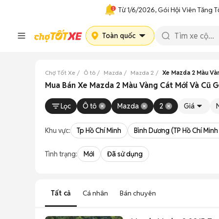
Từ 1/6/2026, Gói Hội Viên Tăng T
Toàn quốc
Chợ Tốt Xe
Ô tô
Mazda
Mazda 2
Xe Mazda 2 Màu Và
Mua Bán Xe Mazda 2 Màu Vàng Cát Mới Và Cũ G
Lọc
Ô tô
Mazda
2
Giá
Khu vực:
Tp Hồ Chí Minh
Bình Dương (TP Hồ Chí Minh
Tình trạng:
Mới
Đã sử dụng
Tất cả
Cá nhân
Bán chuyên