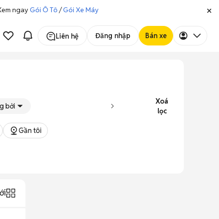
. Xem ngay
Gói Ô Tô
/
Gói Xe Máy
Đăng nhập
Bán xe
Liên hệ
Xoá
g bởi
lọc
Gần tôi
ới