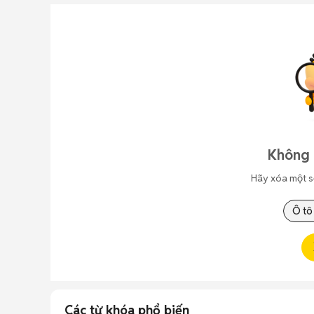
Không 
Hãy xóa một s
Ô tô
Các từ khóa phổ biến