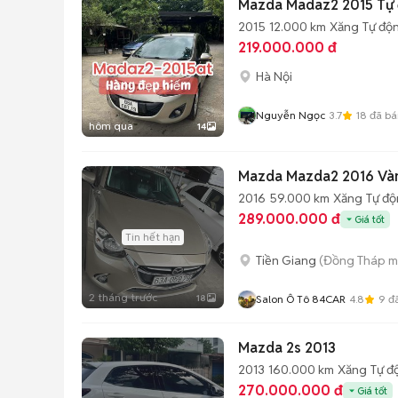
Mazda Madaz2 2015 Tự 
2015
12.000 km
Xăng
Tự độ
219.000.000 đ
Hà Nội
Nguyễn Ngọc
3.7
18
đã bá
hôm qua
14
Mazda Mazda2 2016 Và
2016
59.000 km
Xăng
Tự đ
289.000.000 đ
Giá tốt
Tin hết hạn
Tiền Giang
(Đồng Tháp m
2 tháng trước
18
Salon Ô Tô 84CAR
4.8
9
đã
Mazda 2s 2013
2013
160.000 km
Xăng
Tự đ
270.000.000 đ
Giá tốt