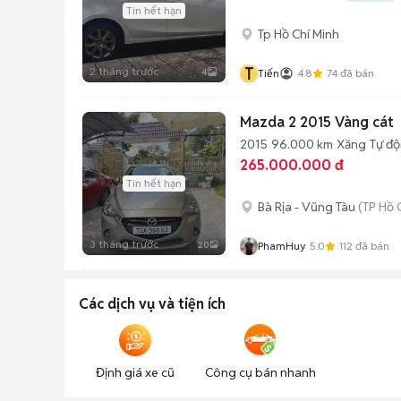
Tin hết hạn
Tp Hồ Chí Minh
T
2 tháng trước
4
Tiến
4.8
74
đã bán
Mazda 2 2015 Vàng cát
2015
96.000 km
Xăng
Tự đ
265.000.000 đ
Tin hết hạn
Bà Rịa - Vũng Tàu
(TP Hồ 
3 tháng trước
20
PhamHuy
5.0
112
đã bán
Các dịch vụ và tiện ích
Định giá xe cũ
Công cụ bán nhanh