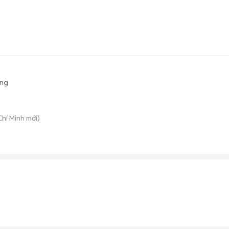
ộng
Chí Minh mới)