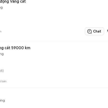
động Vàng cát
ng
Chat
n
ng cát 59000 km
ộng
ới)
 bán
ộng