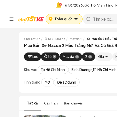
Từ 1/6/2026, Gói Hội Viên Tăng T
Toàn quốc
Chợ Tốt Xe
Ô tô
Mazda
Mazda 2
Xe Mazda 2 Màu Tr
Mua Bán Xe Mazda 2 Màu Trắng Mới Và Cũ Giá 
Lọc
Ô tô
Mazda
2
Giá
Khu vực:
Tp Hồ Chí Minh
Bình Dương (TP Hồ Chí Minh
Tình trạng:
Mới
Đã sử dụng
Tất cả
Cá nhân
Bán chuyên