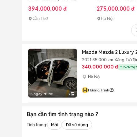
394.000.000 đ
275.000.000 đ
Cần Thơ
Hà Nội
Mazda Mazda 2 Luxury 
2021
35.000 km
Xăng
Tự độ
340.000.000 đ
26% thị 
Hà Nội
H
Hưởng Trịnh
5 ngày trước
9
Bạn cần tìm
tình trạng
nào ?
Tình trạng:
Mới
Đã sử dụng