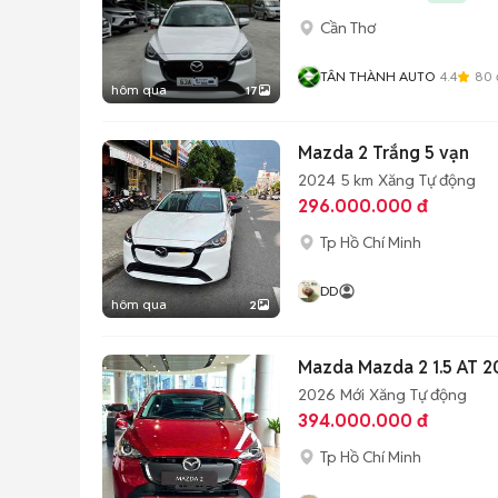
Cần Thơ
TÂN THÀNH AUTO
4.4
80
hôm qua
17
Mazda 2 Trắng 5 vạn
2024
5 km
Xăng
Tự động
296.000.000 đ
Tp Hồ Chí Minh
DD
hôm qua
2
Mazda Mazda 2 1.5 AT 2
2026
Mới
Xăng
Tự động
394.000.000 đ
Tp Hồ Chí Minh