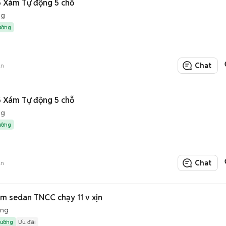
 Xám Tự động 5 chỗ
ng
rường
Chat
án
 Xám Tự động 5 chỗ
ng
rường
Chat
án
m sedan TNCC chạy 11 v xịn
ộng
rường
Ưu đãi