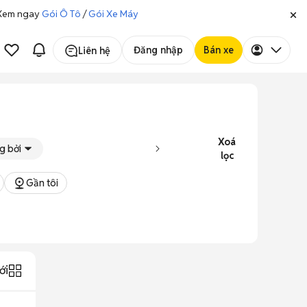
. Xem ngay
Gói Ô Tô
/
Gói Xe Máy
Đăng nhập
Bán xe
Liên hệ
Xoá
g bởi
lọc
Gần tôi
ới