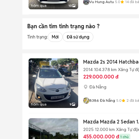
Vu Hung Autu
5.0
14
đã b
hôm qua
10
Bạn cần tìm
tình trạng
nào ?
Tình trạng:
Mới
Đã sử dụng
Mazda 2s 2014 Hatchbac
2014
104.378 km
Xăng
Tự đ
229.000.000 đ
Đà Nẵng
8386 Đà Nẵng
5.0
2
đã b
hôm qua
9
Mazda Mazda 2 Sedan 1.
2025
12.000 km
Xăng
Tự độ
455.000.000 đ
1 chủ