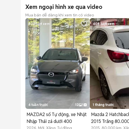
Xem ngoại hình xe qua video
Mua bán dễ dàng khi xem tin có video
802
lượt xem
408
lượt xem
4 tuần trước
12
1
1 tháng trước
MAZDA2 số Tự động, xe Nhật
Mazda 2 Hatchback
Nhập Thái zá dưới 400
2015 Trắng 80.00
2026 Mới Xăng Tự động
2015 80.000 km Xă