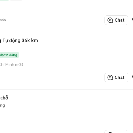
bán
Chat
g Tự động 36k km
hớp tin đăng
Chí Minh mới)
Chat
 chỗ
ộng