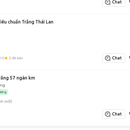
Chat
êu chuẩn Trắng Thái Lan
Chat
1.0
2
đã bán
rắng 57 ngàn km
ộng
rường
nh mới)
Chat