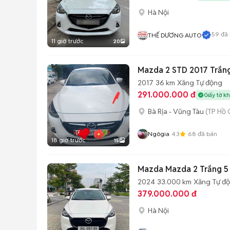
Hà Nội
59
đã 
THẾ DƯƠNG AUTO
11 giờ trước
20
Mazda 2 STD 2017 Trắn
2017
36 km
Xăng
Tự động
291.000.000 đ
Giấy tờ k
Bà Rịa - Vũng Tàu
(TP Hồ 
Ngôgia
4.3
68
đã bán
18 giờ trước
15
Mazda Mazda 2 Trắng 5
2024
33.000 km
Xăng
Tự đ
379.000.000 đ
Hà Nội