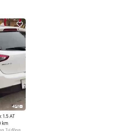
4
1
 1.5 AT
0 km
ng Tự động