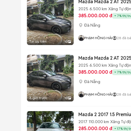
Mazda Mazda 2 AT 2025
2025
6.500 km
Xăng
Tự độ
385.000.000 đ
7% thị t
Đà Nẵng
PHẠM HỒNG HẢI
28
đã b
Tin ưu tiên
12
Mazda Mazda 2 AT 2025
2025
6.500 km
Xăng
Tự độ
385.000.000 đ
7% thị t
Đà Nẵng
PHẠM HỒNG HẢI
28
đã b
6 giờ trước
12
Mazda 2 2017 1.5 Premiu
2017
110.000 km
Xăng
Tự đ
285.000.000 đ
17% thị t