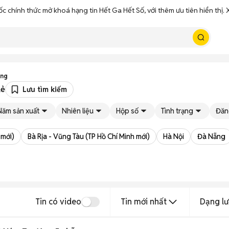
ốc chính thức mở khoá hạng tin Hết Ga Hết Số, với thêm ưu tiên hiển thị
ắng
Rẻ
Lưu tìm kiếm
Năm sản xuất
Nhiên liệu
Hộp số
Tình trạng
Đăn
 mới)
Bà Rịa - Vũng Tàu (TP Hồ Chí Minh mới)
Hà Nội
Đà Nẵng
Tin có video
Tin mới nhất
Dạng lư