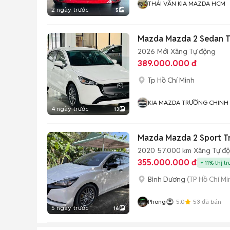
THÁI VĂN KIA MAZDA HCM
2 ngày trước
5
Mazda Mazda 2 Sedan Ti
2026
Mới
Xăng
Tự động
389.000.000 đ
Tp Hồ Chí Minh
KIA MAZDA TRƯỜNG CHINH
4 ngày trước
13
Mazda Mazda 2 Sport T
2020
57.000 km
Xăng
Tự đ
355.000.000 đ
11% thị t
Bình Dương
(TP Hồ Chí Mi
Phong
5.0
53
đã bán
5 ngày trước
16