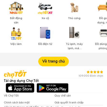
Bất động
Xe cộ
Thú cưng
Đồ gi
sản
dụng, 
thất, c
cảnh
Việc làm
Đồ điện tử
Tủ lạnh, máy
Đồ dùng
lạnh, máy
phòng
giặt
công n
nghiệ
Về trang chủ
109.000 Bình chọn
Tải ứng dụng Chợ Tốt
Về Chợ Tốt
Quy chế sàn
Chính sách bảo mật
Giải quyết tranh chấp