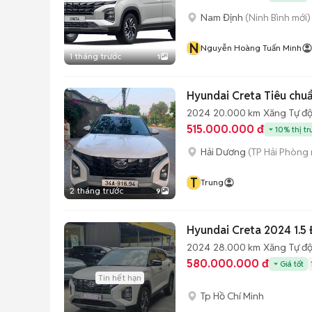
Nam Định
(Ninh Bình mới)
N
Nguyễn Hoàng Tuấn Minh
1 tháng trước
1
Hyundai Creta Tiêu ch
2024
20.000 km
Xăng
Tự đ
515.000.000 đ
10% thị t
Hải Dương
(TP Hải Phòng 
T
Trung
2 tháng trước
9
Hyundai Creta 2024 1.5
2024
28.000 km
Xăng
Tự đ
580.000.000 đ
Giá tốt
Tin hết hạn
Tp Hồ Chí Minh