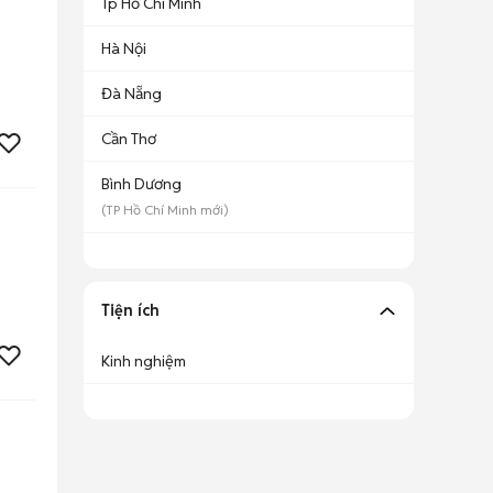
Tp Hồ Chí Minh
Hà Nội
Đà Nẵng
Cần Thơ
Bình Dương
(
TP Hồ Chí Minh
mới)
Tiện ích
Kinh nghiệm