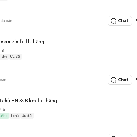
Chat
đã bán
vkm zin full ls hãng
ng
1 chủ
Ưu đãi
bán
Chat
1 chủ HN 3v8 km full hãng
ộng
rường
1 chủ
Ưu đãi