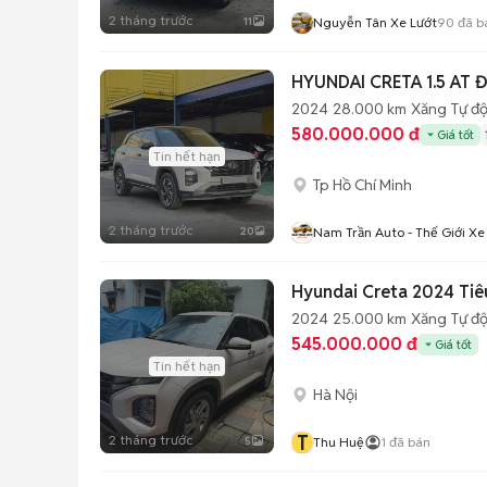
2 tháng trước
11
Nguyễn Tân Xe Lướt
90
đã b
HYUNDAI CRETA 1.5 AT 
2024
28.000 km
Xăng
Tự đ
580.000.000 đ
Giá tốt
Tin hết hạn
Tp Hồ Chí Minh
2 tháng trước
20
Nam Trần Auto - Thế Giới Xe
Hyundai Creta 2024 Ti
2024
25.000 km
Xăng
Tự đ
545.000.000 đ
Giá tốt
Tin hết hạn
Hà Nội
T
2 tháng trước
5
Thu Huệ
1
đã bán