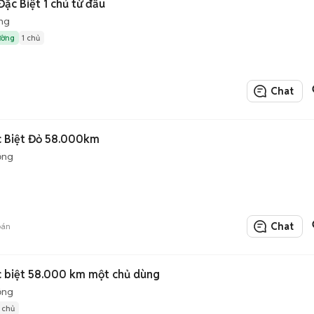
ặc Biệt 1 chủ từ đầu
ng
ường
1 chủ
Chat
c Biệt Đỏ 58.000km
ộng
Chat
bán
 biệt 58.000 km một chủ dùng
ộng
1 chủ