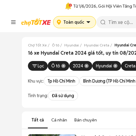
Từ 1/6/2026, Gói Hội Viên Tăng T
Toàn quốc
Chợ Tốt Xe
Ô tô
Hyundai
Hyundai Creta
Hyundai Cre
16 xe Hyundai Creta 2024 giá tốt, uy tín 08/20
Lọc
Ô tô
2024
Hyundai
Creta
Khu vực:
Tp Hồ Chí Minh
Bình Dương (TP Hồ Chí Minh
Tình trạng:
Đã sử dụng
Tất cả
Cá nhân
Bán chuyên