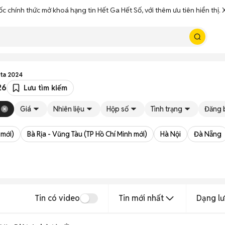
ốc chính thức mở khoá hạng tin Hết Ga Hết Số, với thêm ưu tiên hiển thị
ta 2024
26
Lưu tìm kiếm
Giá
Nhiên liệu
Hộp số
Tình trạng
Đăng 
 mới)
Bà Rịa - Vũng Tàu (TP Hồ Chí Minh mới)
Hà Nội
Đà Nẵng
Tin có video
Tin mới nhất
Dạng lư