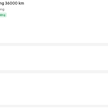
ắng 36000 km
ộng
rường