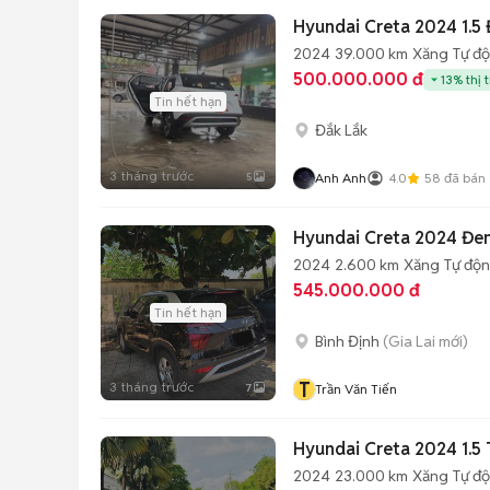
Hyundai Creta 2024 1.5 
2024
39.000 km
Xăng
Tự đ
500.000.000 đ
13% thị 
Tin hết hạn
Đắk Lắk
3 tháng trước
5
Anh Anh
4.0
58
đã bán
Hyundai Creta 2024 Đe
2024
2.600 km
Xăng
Tự độ
545.000.000 đ
Tin hết hạn
Bình Định
(Gia Lai mới)
T
3 tháng trước
7
Trần Văn Tiến
Hyundai Creta 2024 1.5
2024
23.000 km
Xăng
Tự đ