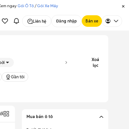
. Xem ngay
Gói Ô Tô
/
Gói Xe Máy
Đăng nhập
Bán xe
Liên hệ
Xoá
bởi
lọc
Gần tôi
ới
Mua bán ô tô