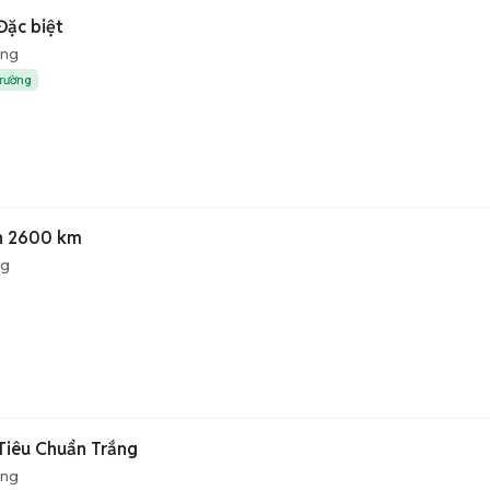
Đặc biệt
ộng
trường
n 2600 km
ng
 Tiêu Chuẩn Trắng
ộng