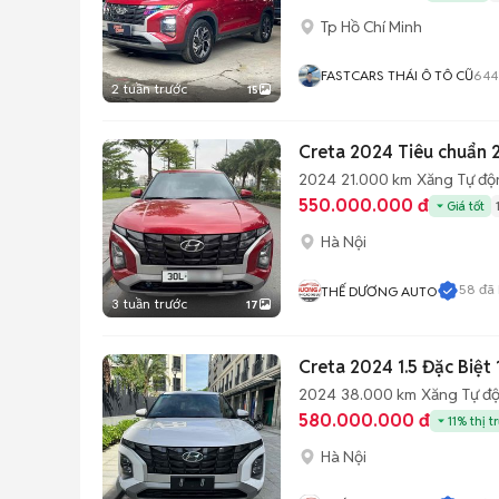
Tp Hồ Chí Minh
FASTCARS THÁI Ô TÔ CŨ
644
2 tuần trước
15
Creta 2024 Tiêu chuẩn 2
2024
21.000 km
Xăng
Tự độ
550.000.000 đ
Giá tốt
Hà Nội
58
đã 
THẾ DƯƠNG AUTO
3 tuần trước
17
Creta 2024 1.5 Đặc Biệt 
2024
38.000 km
Xăng
Tự đ
580.000.000 đ
11% thị t
Hà Nội