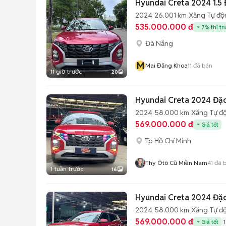
Hyundai Creta 2024 1.5 Đ
2024
26.001 km
Xăng
Tự độ
535.000.000 đ
7% thị tr
Đà Nẵng
M
Mai Đăng Khoa
11
đã bán
11 giờ trước
20
Hyundai Creta 2024 Đặ
2024
58.000 km
Xăng
Tự đ
569.000.000 đ
Giá tốt
Tp Hồ Chí Minh
Thy Ôtô Cũ Miền Nam
41
đã 
1 tuần trước
16
Hyundai Creta 2024 Đặc
2024
58.000 km
Xăng
Tự đ
569.000.000 đ
Giá tốt