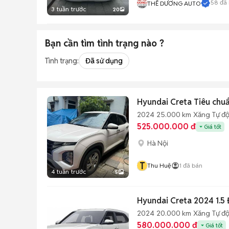
58
đã 
THẾ DƯƠNG AUTO
3 tuần trước
20
Bạn cần tìm
tình trạng
nào ?
Tình trạng:
Đã sử dụng
Hyundai Creta Tiêu ch
2024
25.000 km
Xăng
Tự đ
525.000.000 đ
Giá tốt
Hà Nội
T
Thu Huệ
1
đã bán
4 tuần trước
5
Hyundai Creta 2024 1.5
2024
20.000 km
Xăng
Tự đ
580.000.000 đ
Giá tốt