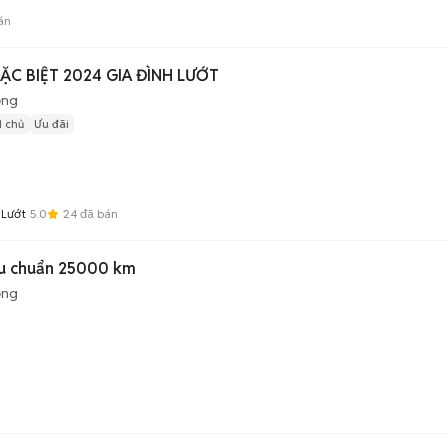
án
ĐẶC BIỆT 2024 GIA ĐÌNH LƯỚT
ộng
1 chủ
Ưu đãi
 Lướt
5.0
24
đã bán
êu chuẩn 25000 km
ộng