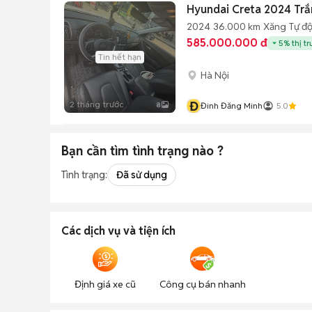
Hyundai Creta 2024 Tr
2024
36.000 km
Xăng
Tự đ
585.000.000 đ
5% thị t
Tin hết hạn
Hà Nội
Đ
2 tháng trước
8
Đinh Đăng Minh
5.0
Bạn cần tìm
tình trạng
nào ?
Tình trạng:
Đã sử dụng
Các dịch vụ và tiện ích
Định giá xe cũ
Công cụ bán nhanh