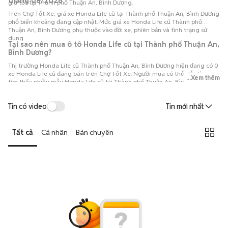
tháng 08/2026
giá tốt tại Thành phố Thuận An, Bình Dương.
Trên Chợ Tốt Xe, giá xe Honda Life cũ tại Thành phố Thuận An, Bình Dương
phổ biến khoảng đang cập nhật. Mức giá xe Honda Life cũ Thành phố
Thuận An, Bình Dương phụ thuộc vào đời xe, phiên bản và tình trạng sử
dụng.
Tại sao nên mua ô tô Honda Life cũ tại Thành phố Thuận An,
Bình Dương?
Thị trường Honda Life cũ Thành phố Thuận An, Bình Dương hiện đang có 0
xe Honda Life cũ đang bán trên Chợ Tốt Xe. Người mua có thể dễ dàng
...Xem thêm
tìm thấy nhiều mẫu Honda Life cũ tại Thành phố Thuận An, Bình Dương với
đa dạng phiên bản và đời xe, thuận tiện so sánh để lựa chọn chiếc xe phù
hợp với nhu cầu và ngân sách.
Tin có video
Tin mới nhất
Tất cả
Cá nhân
Bán chuyên