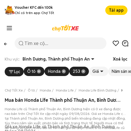
Voucher KFC đến 100k
Tải app
Chỉ có trên app Chợ Tốt
Khu vực:
Bình Dương, Thành phố Thuận An
Xoá lọc
Ô tô
Honda
253
Giá
Năm sản x
Lọc
Chợ Tốt Xe
Ô tô
Honda
Honda Life
Honda Life Bình Dương
Honda
Mua bán Honda Life Thành phố Thuận An, Bình Dương, 0 xe 09/08/2026
Honda Life cũ Thành phố Thuận An, Bình Dương hiện có 0 xe đang được
rao bán trên Chợ Tốt Xe cập nhật ngày 09/08/2026. Giá xe Honda Life cũ
tại Thành phố Thuận An, Bình Dương phổ biến khoảng đang cập nhật đồng,
tùy theo năm sản xuất, phiên bản và tình trạng thực tế. Người mua có thể
Giá xe Honda Life cũ Thành phố Thuận An, Bình Dương
dễ dàng so sánh nhiều đời xe và mức giá để chọn chiếc ô tô Honda Life cũ