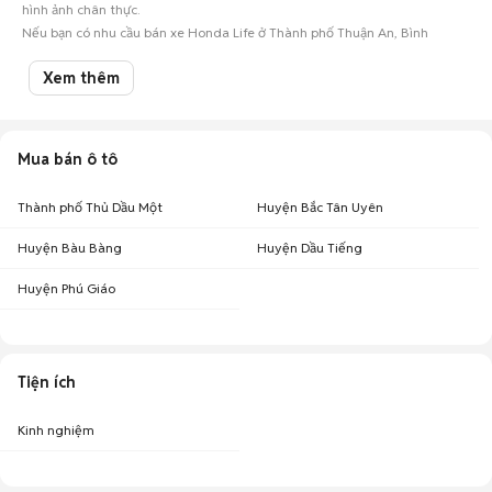
hình ảnh chân thực.
Nếu bạn có nhu cầu bán xe Honda Life ở Thành phố Thuận An, Bình
Dương hay các mẫu
ô tô cũ
khác, hãy đăng tin ngay để kết nối với hàng
ngàn người mua oto tiềm năng!
Xem thêm
Mua bán ô tô
Thành phố Thủ Dầu Một
Huyện Bắc Tân Uyên
Huyện Bàu Bàng
Huyện Dầu Tiếng
Huyện Phú Giáo
Tiện ích
Kinh nghiệm