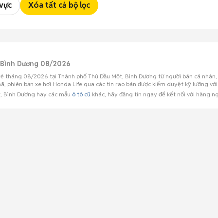
 vực
Xóa tất cả bộ lọc
, Bình Dương 08/2026
rẻ tháng 08/2026 tại Thành phố Thủ Dầu Một, Bình Dương từ người bán cá nhân, 
hiên bản xe hơi Honda Life qua các tin rao bán được kiểm duyệt kỹ lưỡng với th
t, Bình Dương hay các mẫu
ô tô cũ
khác, hãy đăng tin ngay để kết nối với hàng 