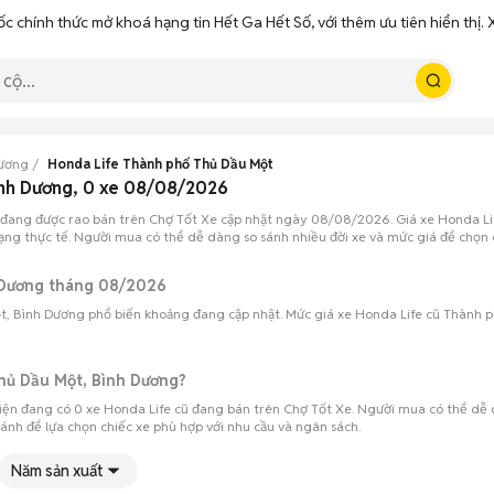
ốc chính thức mở khoá hạng tin Hết Ga Hết Số, với thêm ưu tiên hiển thị
Dương
Honda Life Thành phố Thủ Dầu Một
ình Dương, 0 xe 08/08/2026
 đang được rao bán trên Chợ Tốt Xe cập nhật ngày 08/08/2026. Giá xe Honda Li
rạng thực tế. Người mua có thể dễ dàng so sánh nhiều đời xe và mức giá để chọn c
h Dương tháng 08/2026
ột, Bình Dương phổ biến khoảng đang cập nhật. Mức giá xe Honda Life cũ Thành p
Thủ Dầu Một, Bình Dương?
iện đang có 0 xe Honda Life cũ đang bán trên Chợ Tốt Xe. Người mua có thể dễ 
sánh để lựa chọn chiếc xe phù hợp với nhu cầu và ngân sách.
Năm sản xuất