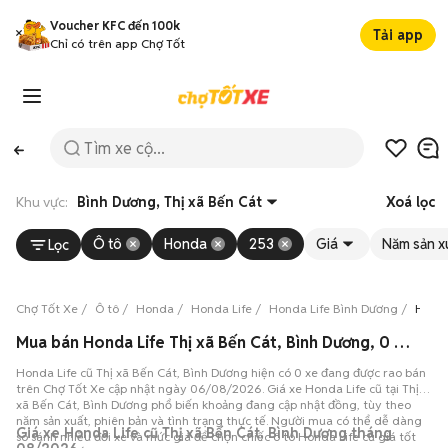
Voucher KFC đến 100k
Tải app
Chỉ có trên app Chợ Tốt
Khu vực:
Bình Dương, Thị xã Bến Cát
Xoá lọc
Ô tô
Honda
253
Giá
Năm sản x
Lọc
Chợ Tốt Xe
Ô tô
Honda
Honda Life
Honda Life Bình Dương
Honda
Mua bán Honda Life Thị xã Bến Cát, Bình Dương, 0 xe 06/08/2026
Honda Life cũ Thị xã Bến Cát, Bình Dương hiện có 0 xe đang được rao bán
trên Chợ Tốt Xe cập nhật ngày 06/08/2026. Giá xe Honda Life cũ tại Thị
xã Bến Cát, Bình Dương phổ biến khoảng đang cập nhật đồng, tùy theo
năm sản xuất, phiên bản và tình trạng thực tế. Người mua có thể dễ dàng
Giá xe Honda Life cũ Thị xã Bến Cát, Bình Dương tháng
so sánh nhiều đời xe và mức giá để chọn chiếc ô tô Honda Life cũ giá tốt