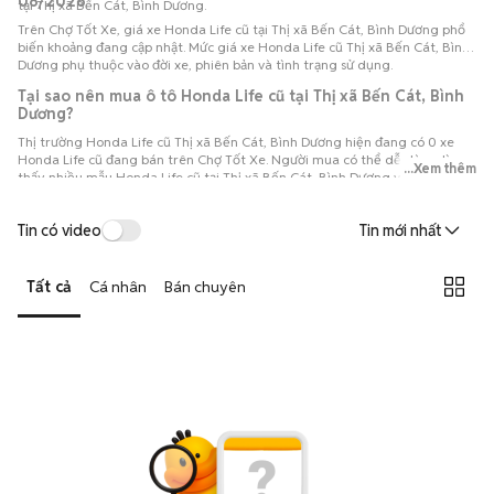
08/2026
tại Thị xã Bến Cát, Bình Dương.
Trên Chợ Tốt Xe, giá xe Honda Life cũ tại Thị xã Bến Cát, Bình Dương phổ
biến khoảng đang cập nhật. Mức giá xe Honda Life cũ Thị xã Bến Cát, Bình
Dương phụ thuộc vào đời xe, phiên bản và tình trạng sử dụng.
Tại sao nên mua ô tô Honda Life cũ tại Thị xã Bến Cát, Bình
Dương?
Thị trường Honda Life cũ Thị xã Bến Cát, Bình Dương hiện đang có 0 xe
Honda Life cũ đang bán trên Chợ Tốt Xe. Người mua có thể dễ dàng tìm
...Xem thêm
thấy nhiều mẫu Honda Life cũ tại Thị xã Bến Cát, Bình Dương với đa dạng
phiên bản và đời xe, thuận tiện so sánh để lựa chọn chiếc xe phù hợp với
nhu cầu và ngân sách.
Tin có video
Tin mới nhất
Tất cả
Cá nhân
Bán chuyên