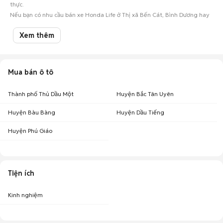
thực.
Nếu bạn có nhu cầu bán xe Honda Life ở Thị xã Bến Cát, Bình Dương hay
các mẫu
ô tô cũ
khác, hãy đăng tin ngay để kết nối với hàng ngàn người
mua oto tiềm năng!
Xem thêm
Mua bán ô tô
Thành phố Thủ Dầu Một
Huyện Bắc Tân Uyên
Huyện Bàu Bàng
Huyện Dầu Tiếng
Huyện Phú Giáo
Tiện ích
Kinh nghiệm