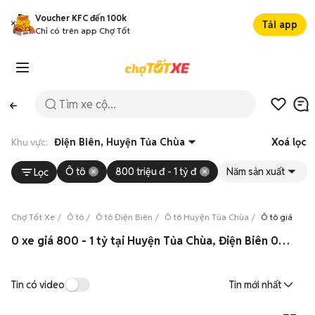
Voucher KFC đến 100k
Tải app
Chỉ có trên app Chợ Tốt
Khu vực:
Điện Biên, Huyện Tủa Chùa
Xoá lọc
Ô tô
800 triệu đ - 1 tỷ đ
Năm sản xuất
Lọc
Chợ Tốt Xe
Ô tô
Ô tô Điện Biên
Ô tô Huyện Tủa Chùa
Ô tô giá từ 8
0 xe giá 800 - 1 tỷ tại Huyện Tủa Chùa, Điện Biên 08/2026
Tin có video
Tin mới nhất