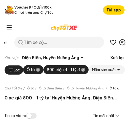
Voucher KFC đến 100k
Tải app
Chỉ có trên app Chợ Tốt
Khu vực:
Điện Biên, Huyện Mường Ảng
Xoá lọc
Ô tô
800 triệu đ - 1 tỷ đ
Năm sản xuất
Lọc
Chợ Tốt Xe
Ô tô
Ô tô Điện Biên
Ô tô Huyện Mường Ảng
Ô tô giá từ
0 xe giá 800 - 1 tỷ tại Huyện Mường Ảng, Điện Biên 08/2026
Tin có video
Tin mới nhất