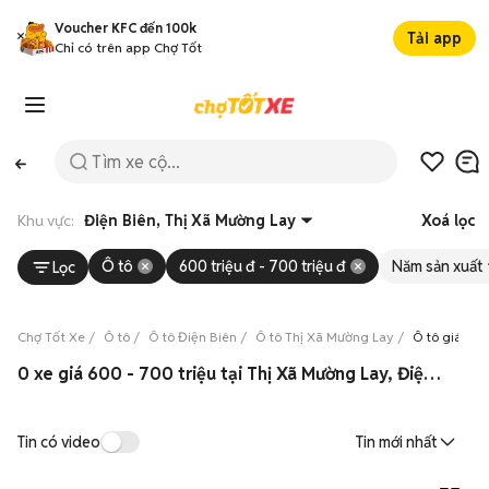
Voucher KFC đến 100k
Tải app
Chỉ có trên app Chợ Tốt
Khu vực:
Điện Biên, Thị Xã Mường Lay
Xoá lọc
Ô tô
600 triệu đ - 700 triệu đ
Năm sản xuất
Lọc
Chợ Tốt Xe
Ô tô
Ô tô Điện Biên
Ô tô Thị Xã Mường Lay
Ô tô giá từ 
0 xe giá 600 - 700 triệu tại Thị Xã Mường Lay, Điện Biên 08/2026
Tin có video
Tin mới nhất