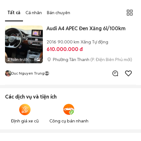
Tất cả
Cá nhân
Bán chuyên
Audi A4 APEC Đen Xăng 6l/100km
2016
90.000 km
Xăng
Tự động
610.000.000 đ
Phường Tân Thanh
(P. Điện Biên Phủ mới)
2 tuần trước
11
Duc Nguyen Trung
Các dịch vụ và tiện ích
Định giá xe cũ
Công cụ bán nhanh