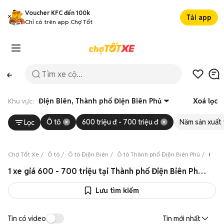
Voucher KFC đến 100k
Tải app
Chỉ có trên app Chợ Tốt
Khu vực:
Điện Biên, Thành phố Điện Biên Phủ
Xoá lọc
Ô tô
600 triệu đ - 700 triệu đ
Năm sản xuất
Lọc
Chợ Tốt Xe
Ô tô
Ô tô Điện Biên
Ô tô Thành phố Điện Biên Phủ
Ô tô 
1 xe giá 600 - 700 triệu tại Thành phố Điện Biên Phủ, Điện Biên 08/2026
Lưu tìm kiếm
Tin có video
Tin mới nhất