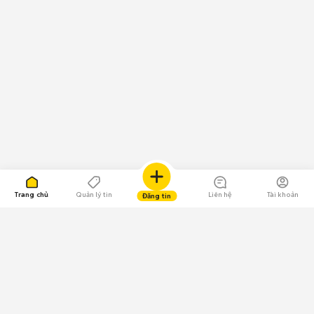
Trang chủ
Quản lý tin
Liên hệ
Tài khoản
Đăng tin
109.000 Bình chọn
Tải ứng dụng Chợ Tốt