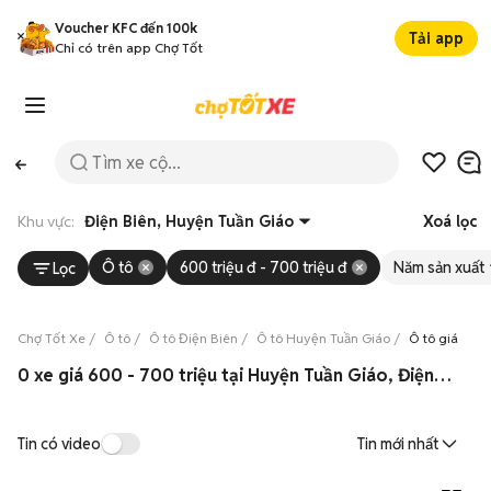
Voucher KFC đến 100k
Tải app
Chỉ có trên app Chợ Tốt
Khu vực:
Điện Biên, Huyện Tuần Giáo
Xoá lọc
Ô tô
600 triệu đ - 700 triệu đ
Năm sản xuất
Lọc
Chợ Tốt Xe
Ô tô
Ô tô Điện Biên
Ô tô Huyện Tuần Giáo
Ô tô giá từ 6
0 xe giá 600 - 700 triệu tại Huyện Tuần Giáo, Điện Biên 08/2026
Tin có video
Tin mới nhất