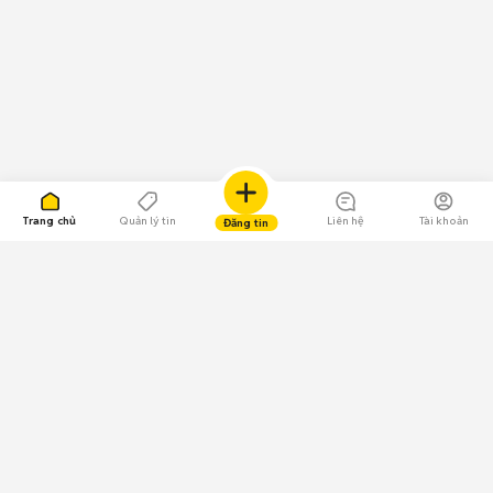
Trang chủ
Quản lý tin
Liên hệ
Tài khoản
Đăng tin
109.000 Bình chọn
Tải ứng dụng Chợ Tốt
Về Chợ Tốt
Quy chế sàn
Chính sách bảo mật
Giải quyết tranh chấp
CÔNG TY TNHH CHỢ TỐT - Người đại diện theo pháp luật: