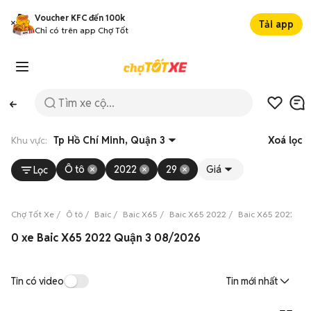
Voucher KFC đến 100k
Tải app
Chỉ có trên app Chợ Tốt
Khu vực:
Tp Hồ Chí Minh, Quận 3
Xoá lọc
Ô tô
2022
29
Giá
Lọc
Chợ Tốt Xe
Ô tô
Baic
Baic X65
Baic X65 2022
Baic X65 2022 Tp 
0 xe Baic X65 2022 Quận 3 08/2026
Tin có video
Tin mới nhất