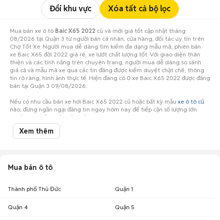
Đổi khu vực
Xóa tất cả bộ lọc
Mua bán xe ô tô
Baic X65 2022
cũ và mới giá tốt cập nhật tháng
08/2026 tại Quận 3 từ người bán cá nhân, cửa hàng, đối tác uy tín trên
Chợ Tốt Xe. Người mua dễ dàng tìm kiếm đa dạng mẫu mã, phiên bản
xe Baic X65 đời 2022 giá rẻ, xe lướt chất lượng tốt. Với giao diện thân
thiện và các tính năng trên chuyên trang, người mua dễ dàng so sánh
giá cả và mẫu mã xe qua các tin đăng được kiểm duyệt chặt chẽ, thông
tin rõ ràng, hình ảnh thực tế. Hiện đang có 0 xe Baic X65 2022 được đăng
bán tại Quận 3 09/08/2026.
Nếu có nhu cầu bán xe hơi Baic X65 2022 cũ hoặc bất kỳ mẫu
xe ô tô cũ
nào, đừng ngần ngại đăng tin ngay hôm nay để tiếp cận số lượng lớn
người mua tiềm năng ở Quận 3!
Xem thêm
Mua bán ô tô
Thành phố Thủ Đức
Quận 1
Quận 4
Quận 5