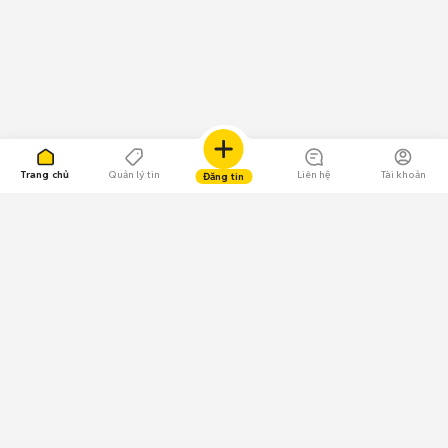
Trang chủ
Quản lý tin
Liên hệ
Tài khoản
Đăng tin
109.000 Bình chọn
Tải ứng dụng Chợ Tốt
Về Chợ Tốt
Quy chế sàn
Chính sách bảo mật
Giải quyết tranh chấp
CÔNG TY TNHH CHỢ TỐT - Người đại diện theo pháp luật:
Nguyễn Trọng Tấn; GPDKKD: 0312120782 do Sở KH & ĐT TP.HCM cấp ngày
11/01/2013;