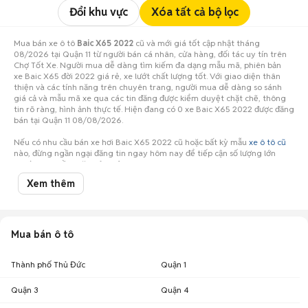
Đổi khu vực
Xóa tất cả bộ lọc
Mua bán xe ô tô
Baic X65 2022
cũ và mới giá tốt cập nhật tháng
08/2026 tại Quận 11 từ người bán cá nhân, cửa hàng, đối tác uy tín trên
Chợ Tốt Xe. Người mua dễ dàng tìm kiếm đa dạng mẫu mã, phiên bản
xe Baic X65 đời 2022 giá rẻ, xe lướt chất lượng tốt. Với giao diện thân
thiện và các tính năng trên chuyên trang, người mua dễ dàng so sánh
giá cả và mẫu mã xe qua các tin đăng được kiểm duyệt chặt chẽ, thông
tin rõ ràng, hình ảnh thực tế. Hiện đang có 0 xe Baic X65 2022 được đăng
bán tại Quận 11 08/08/2026.
Nếu có nhu cầu bán xe hơi Baic X65 2022 cũ hoặc bất kỳ mẫu
xe ô tô cũ
nào, đừng ngần ngại đăng tin ngay hôm nay để tiếp cận số lượng lớn
người mua tiềm năng ở Quận 11!
Xem thêm
Mua bán ô tô
Thành phố Thủ Đức
Quận 1
Quận 3
Quận 4