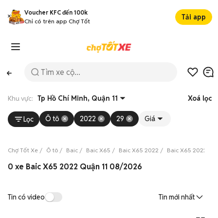
Voucher KFC đến 100k
Tải app
Chỉ có trên app Chợ Tốt
Khu vực:
Tp Hồ Chí Minh, Quận 11
Xoá lọc
Ô tô
2022
29
Giá
Lọc
Chợ Tốt Xe
Ô tô
Baic
Baic X65
Baic X65 2022
Baic X65 2022 Tp 
0 xe Baic X65 2022 Quận 11 08/2026
Tin có video
Tin mới nhất