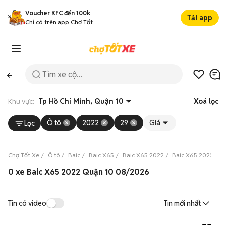
Voucher KFC đến 100k
Tải app
Chỉ có trên app Chợ Tốt
Khu vực:
Tp Hồ Chí Minh, Quận 10
Xoá lọc
Ô tô
2022
29
Giá
Lọc
Chợ Tốt Xe
Ô tô
Baic
Baic X65
Baic X65 2022
Baic X65 2022 Tp 
0 xe Baic X65 2022 Quận 10 08/2026
Tin có video
Tin mới nhất