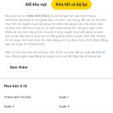
Đổi khu vực
Xóa tất cả bộ lọc
Mua bán xe ô tô
Baic X65 2022
cũ và mới giá tốt cập nhật tháng
08/2026 tại Quận 10 từ người bán cá nhân, cửa hàng, đối tác uy tín trên
Chợ Tốt Xe. Người mua dễ dàng tìm kiếm đa dạng mẫu mã, phiên bản
xe Baic X65 đời 2022 giá rẻ, xe lướt chất lượng tốt. Với giao diện thân
thiện và các tính năng trên chuyên trang, người mua dễ dàng so sánh
giá cả và mẫu mã xe qua các tin đăng được kiểm duyệt chặt chẽ, thông
tin rõ ràng, hình ảnh thực tế. Hiện đang có 0 xe Baic X65 2022 được đăng
bán tại Quận 10 07/08/2026.
Nếu có nhu cầu bán xe hơi Baic X65 2022 cũ hoặc bất kỳ mẫu
xe ô tô cũ
nào, đừng ngần ngại đăng tin ngay hôm nay để tiếp cận số lượng lớn
người mua tiềm năng ở Quận 10!
Xem thêm
Mua bán ô tô
Thành phố Thủ Đức
Quận 1
Quận 3
Quận 4