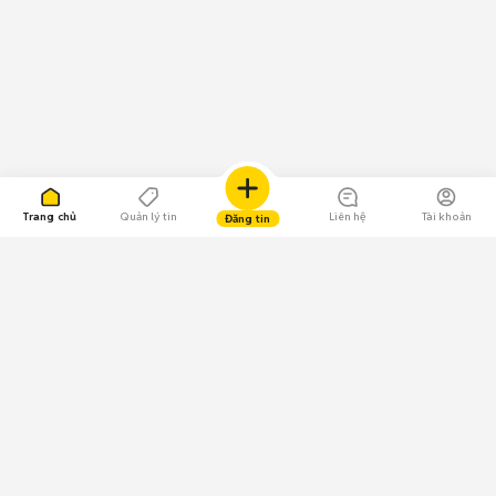
Trang chủ
Quản lý tin
Liên hệ
Tài khoản
Đăng tin
109.000 Bình chọn
Tải ứng dụng Chợ Tốt
Về Chợ Tốt
Quy chế sàn
Chính sách bảo mật
Giải quyết tranh chấp
CÔNG TY TNHH CHỢ TỐT - Người đại diện theo pháp luật:
Nguyễn Trọng Tấn; GPDKKD: 0312120782 do Sở KH & ĐT TP.HCM cấp ngày