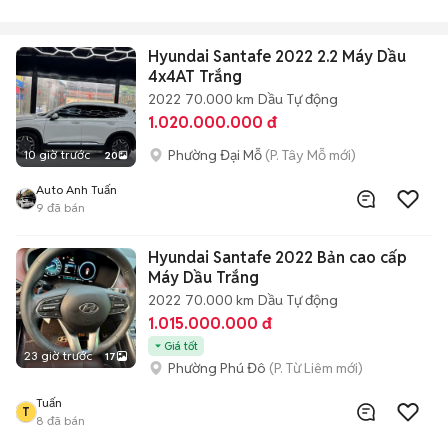
Hyundai Santafe 2022 2.2 Máy Dầu
4x4AT Trắng
2022
70.000 km
Dầu
Tự động
1.020.000.000 đ
Phường Đại Mỗ
(P. Tây Mỗ mới)
10 giờ trước
20
Auto Anh Tuấn
9
đã bán
Hyundai Santafe 2022 Bản cao cấp
Máy Dầu Trắng
2022
70.000 km
Dầu
Tự động
1.015.000.000 đ
Giá tốt
23 giờ trước
17
Phường Phú Đô
(P. Từ Liêm mới)
Tuấn
T
8
đã bán