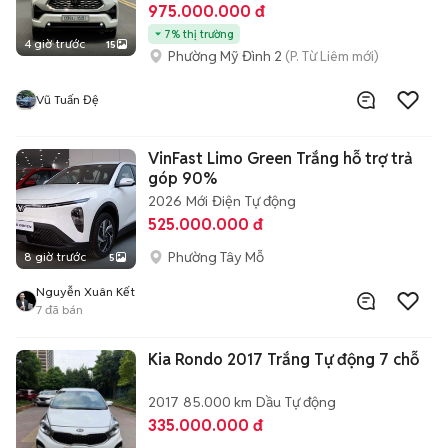
975.000.000 đ
7% thị trường
4 giờ trước
15
Phường Mỹ Đình 2
(P. Từ Liêm mới)
Vũ Tuấn Đệ
VinFast Limo Green Trắng hỗ trợ trả
góp 90%
2026
Mới
Điện
Tự động
525.000.000 đ
Phường Tây Mỗ
8 giờ trước
5
Nguyễn Xuân Kết
7
đã bán
Kia Rondo 2017 Trắng Tự động 7 chỗ
2017
85.000 km
Dầu
Tự động
335.000.000 đ