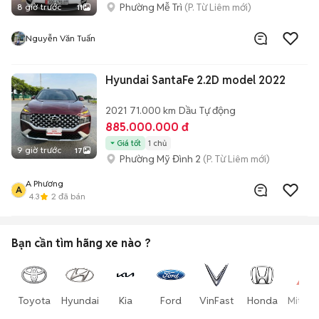
Phường Mễ Trì
(P. Từ Liêm mới)
8 giờ trước
11
Nguyễn Văn Tuấn
Hyundai SantaFe 2.2D model 2022
2021
71.000 km
Dầu
Tự động
885.000.000 đ
Giá tốt
1 chủ
9 giờ trước
17
Phường Mỹ Đình 2
(P. Từ Liêm mới)
A Phương
A
4.3
2
đã bán
Bạn cần tìm
hãng xe
nào ?
Toyota
Hyundai
Kia
Ford
VinFast
Honda
Mitsub