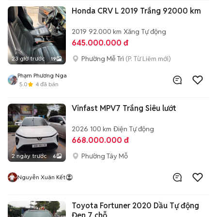
Honda CRV L 2019 Trắng 92000 km
2019
92.000 km
Xăng
Tự động
645.000.000 đ
Phường Mễ Trì
(P. Từ Liêm mới)
23 giờ trước
19
Phạm Phương Nga
5.0
4
đã bán
Vinfast MPV7 Trắng Siêu lướt
2026
100 km
Điện
Tự động
668.000.000 đ
Phường Tây Mỗ
2 ngày trước
6
Nguyễn Xuân Kết
Toyota Fortuner 2020 Dầu Tự động
Đen 7 chỗ