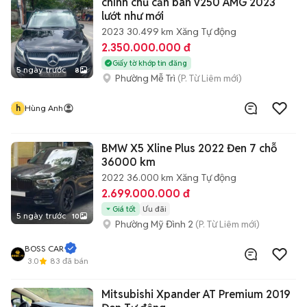
chính chủ cần bán v250 AMG 2023
lướt như mới
2023
30.499 km
Xăng
Tự động
2.350.000.000 đ
Giấy tờ khớp tin đăng
5 ngày trước
8
Phường Mễ Trì
(P. Từ Liêm mới)
h
Hùng Anh
BMW X5 Xline Plus 2022 Đen 7 chỗ
36000 km
2022
36.000 km
Xăng
Tự động
2.699.000.000 đ
Giá tốt
Ưu đãi
5 ngày trước
10
Phường Mỹ Đình 2
(P. Từ Liêm mới)
BOSS CAR
3.0
83
đã bán
Mitsubishi Xpander AT Premium 2019