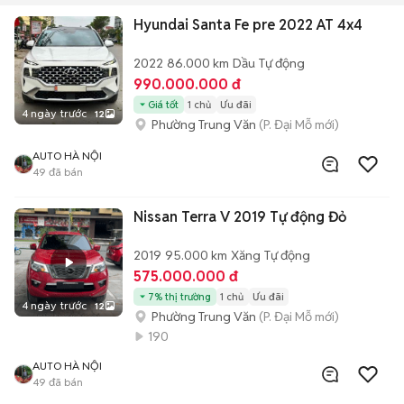
Hyundai Santa Fe pre 2022 AT 4x4
2022
86.000 km
Dầu
Tự động
990.000.000 đ
Giá tốt
1 chủ
Ưu đãi
4 ngày trước
12
Phường Trung Văn
(P. Đại Mỗ mới)
AUTO HÀ NỘI
49
đã bán
Nissan Terra V 2019 Tự động Đỏ
2019
95.000 km
Xăng
Tự động
575.000.000 đ
7% thị trường
1 chủ
Ưu đãi
4 ngày trước
12
Phường Trung Văn
(P. Đại Mỗ mới)
190
AUTO HÀ NỘI
49
đã bán