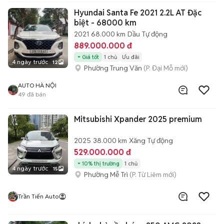
Hyundai Santa Fe 2021 2.2L AT Đặc
biệt - 68000 km
2021
68.000 km
Dầu
Tự động
889.000.000 đ
Giá tốt
1 chủ
Ưu đãi
4 ngày trước
12
Phường Trung Văn
(P. Đại Mỗ mới)
AUTO HÀ NỘI
49
đã bán
Mitsubishi Xpander 2025 premium
2025
38.000 km
Xăng
Tự động
529.000.000 đ
10% thị trường
1 chủ
4 ngày trước
15
Phường Mễ Trì
(P. Từ Liêm mới)
Trần Tiến Auto