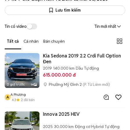
Lưu tìm kiếm
Tin có video
Tin mới nhất
Tất cả
Cá nhân
Bán chuyên
Kia Sedona 2019 2.2 Crdi Full Option
Đen
2019
140.000 km
Dầu
Tự động
615.000.000 đ
Phường Mỹ Đình 2
(P. Từ Liêm mới)
2 giờ trước
14
A Phương
A
4.3
2
đã bán
Innova 2025 HEV
2025
30.000 km
Động cơ Hybrid
Tự động