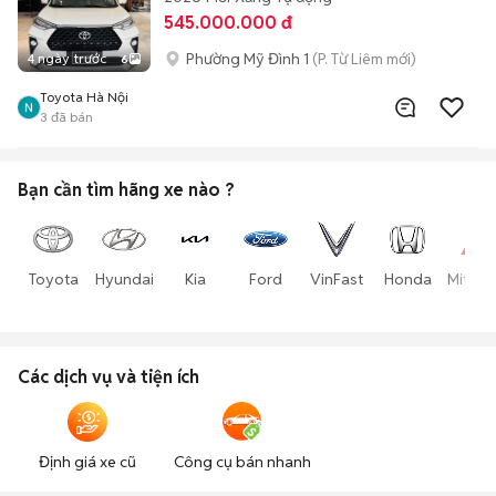
545.000.000 đ
Phường Mỹ Đình 1
(P. Từ Liêm mới)
4 ngày trước
6
Toyota Hà Nội
3
đã bán
Bạn cần tìm
hãng xe
nào ?
Toyota
Hyundai
Kia
Ford
VinFast
Honda
Mitsub
Các dịch vụ và tiện ích
Định giá xe cũ
Công cụ bán nhanh