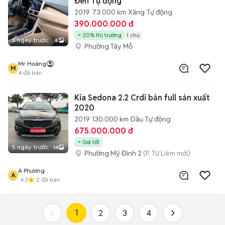
Đen Tự động
2019
73.000 km
Xăng
Tự động
390.000.000 đ
20% thị trường
1 chủ
5 ngày trước
8
Phường Tây Mỗ
Mr Hoàng
M
4
đã bán
Kia Sedona 2.2 Crdi bản full sản xuất
2020
2019
130.000 km
Dầu
Tự động
675.000.000 đ
Giá tốt
5 ngày trước
14
Phường Mỹ Đình 2
(P. Từ Liêm mới)
A Phương
A
4.3
2
đã bán
1
2
3
4