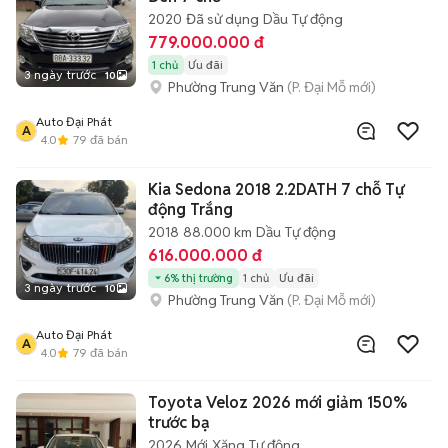
2020
Đã sử dụng
Dầu
Tự động
779.000.000 đ
1 chủ
Ưu đãi
3 ngày trước
10
Phường Trung Văn
(P. Đại Mỗ mới)
Auto Đại Phát
A
4.0
79
đã bán
Kia Sedona 2018 2.2DATH 7 chỗ Tự
động Trắng
2018
88.000 km
Dầu
Tự động
616.000.000 đ
6% thị trường
1 chủ
Ưu đãi
3 ngày trước
10
Phường Trung Văn
(P. Đại Mỗ mới)
Auto Đại Phát
A
4.0
79
đã bán
Toyota Veloz 2026 mới giảm 150%
trước bạ
2026
Mới
Xăng
Tự động