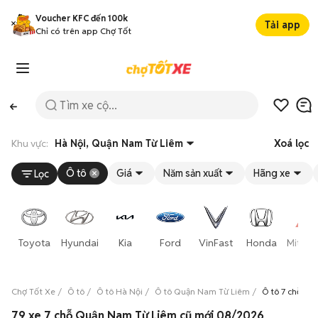
Voucher KFC đến 100k
Tải app
Chỉ có trên app Chợ Tốt
Khu vực:
Hà Nội, Quận Nam Từ Liêm
Xoá lọc
Ô tô
Giá
Năm sản xuất
Hãng xe
Lọc
Toyota
Hyundai
Kia
Ford
VinFast
Honda
Mitsub
Chợ Tốt Xe
Ô tô
Ô tô Hà Nội
Ô tô Quận Nam Từ Liêm
Ô tô 7 chỗ Q
79 xe 7 chỗ Quận Nam Từ Liêm cũ mới 08/2026