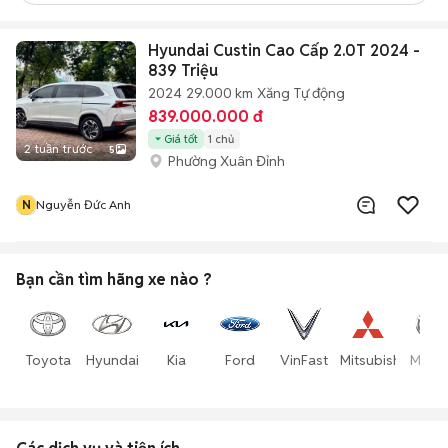
Hyundai Custin Cao Cấp 2.0T 2024 -
839 Triệu
2024
29.000 km
Xăng
Tự động
839.000.000 đ
Giá tốt
1 chủ
2 tuần trước
5
Phường Xuân Đỉnh
N
Nguyễn Đức Anh
Bạn cần tìm
hãng xe
nào ?
Toyota
Hyundai
Kia
Ford
VinFast
Mitsubishi
Mazd