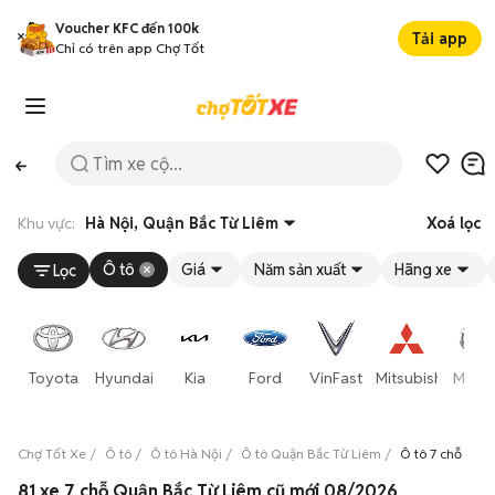
Voucher KFC đến 100k
Tải app
Chỉ có trên app Chợ Tốt
Khu vực:
Hà Nội, Quận Bắc Từ Liêm
Xoá lọc
Ô tô
Giá
Năm sản xuất
Hãng xe
Lọc
Toyota
Hyundai
Kia
Ford
VinFast
Mitsubishi
Mazd
Chợ Tốt Xe
Ô tô
Ô tô Hà Nội
Ô tô Quận Bắc Từ Liêm
Ô tô 7 chỗ Quậ
81 xe 7 chỗ Quận Bắc Từ Liêm cũ mới 08/2026