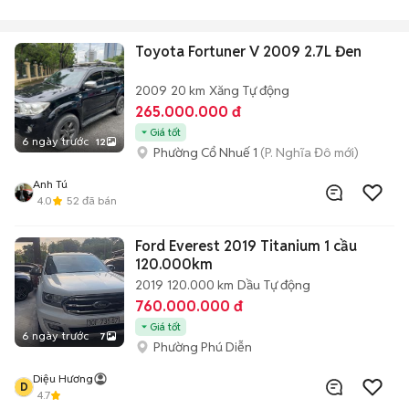
Toyota Fortuner V 2009 2.7L Đen
2009
20 km
Xăng
Tự động
265.000.000 đ
Giá tốt
6 ngày trước
12
Phường Cổ Nhuế 1
(P. Nghĩa Đô mới)
Anh Tú
4.0
52
đã bán
Ford Everest 2019 Titanium 1 cầu
120.000km
2019
120.000 km
Dầu
Tự động
760.000.000 đ
Giá tốt
6 ngày trước
7
Phường Phú Diễn
Diệu Hương
D
4.7