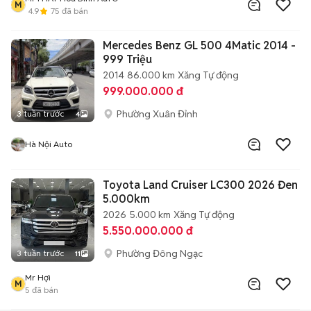
M
4.9
75
đã bán
Mercedes Benz GL 500 4Matic 2014 -
999 Triệu
2014
86.000 km
Xăng
Tự động
999.000.000 đ
Phường Xuân Đỉnh
3 tuần trước
4
Hà Nội Auto
Toyota Land Cruiser LC300 2026 Đen
5.000km
2026
5.000 km
Xăng
Tự động
5.550.000.000 đ
Phường Đông Ngạc
3 tuần trước
11
Mr Hợi
M
5
đã bán