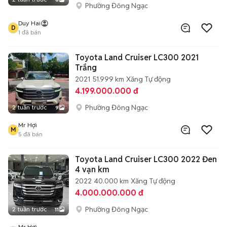
Phường Đông Ngạc
Duy Hai
D
1
đã bán
Toyota Land Cruiser LC300 2021
Trắng
2021
51.999 km
Xăng
Tự động
4.199.000.000 đ
Phường Đông Ngạc
2 tuần trước
9
Mr Hợi
M
5
đã bán
Toyota Land Cruiser LC300 2022 Đen
4 vạn km
2022
40.000 km
Xăng
Tự động
4.000.000.000 đ
Phường Đông Ngạc
2 tuần trước
11
Mr Hợi