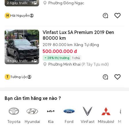
Phường Đông Ngạc
2 ngày trước
7
H
Hải Nguyễn
Vinfast Lux SA Premium 2019 Đen
80000 km
2019
80.000 km
Xăng
Tự động
500.000.000 đ
28% thị trường
1 chủ
4 ngày trước
6
Phường Minh Khai
(P. Tây Tựu mới)
T
Tường Lộc
Bạn cần tìm
hãng xe
nào ?
Toyota
Hyundai
Kia
Ford
VinFast
Mitsubishi
Mazd