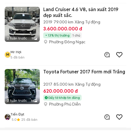
Land Cruiser 4.6 V8, sản xuất 2019
đẹp xuất sắc.
2019
79.000 km
Xăng
Tự động
3.600.000.000 đ
13% thị trường
1 chủ
2 tuần trước
11
Phường Đông Ngạc
Mr Hợi
M
5
đã bán
Toyota Fortuner 2017 Form mới Trắng
2017
85.000 km
Xăng
Tự động
620.000.000 đ
Giấy tờ khớp tin đăng
2 tuần trước
14
Phường Phú Diễn
Tiến Đạt
5.0
25
đã bán