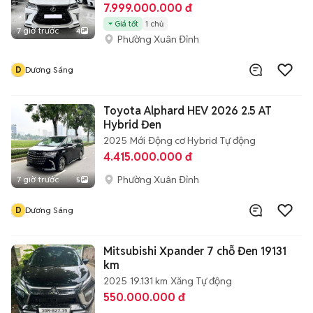
7.999.000.000 đ
Giá tốt
1 chủ
7 giờ trước
4
Phường Xuân Đỉnh
D
Dương Sáng
Toyota Alphard HEV 2026 2.5 AT
Hybrid Đen
2025
Mới
Động cơ Hybrid
Tự động
4.415.000.000 đ
Phường Xuân Đỉnh
7 giờ trước
5
D
Dương Sáng
Mitsubishi Xpander 7 chỗ Đen 19131
km
2025
19.131 km
Xăng
Tự động
550.000.000 đ