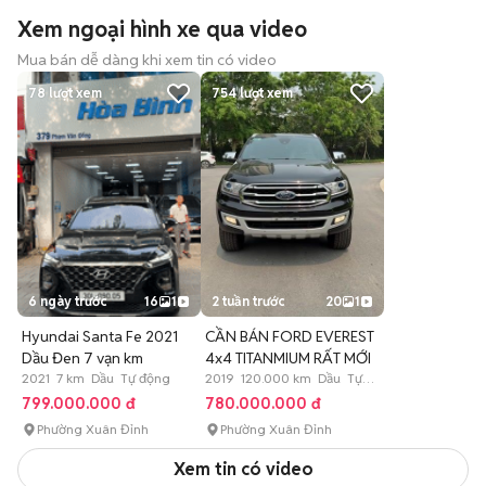
Xem ngoại hình xe qua video
Mua bán dễ dàng khi xem tin có video
78
lượt xem
754
lượt xem
6 ngày trước
16
1
2 tuần trước
20
1
Hyundai Santa Fe 2021
CẦN BÁN FORD EVEREST
Dầu Đen 7 vạn km
4x4 TITANMIUM RẤT MỚI
2021 7 km Dầu Tự động
2019 120.000 km Dầu Tự
động
799.000.000 đ
780.000.000 đ
Phường Xuân Đỉnh
Phường Xuân Đỉnh
Xem tin có video