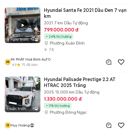
Hyundai Santa Fe 2021 Dầu Đen 7 vạn
km
2021
7 km
Dầu
Tự động
799.000.000 đ
24% thị trường
6 ngày trước
16
Phường Xuân Đỉnh
78
Mr PHÁT Hoà Bình AuTO
M
4.9
75
đã bán
Hyundai Palisade Prestige 2.2 AT
HTRAC 2025 Trắng
2025
15.000 km
Dầu
Tự động
1.330.000.000 đ
11% thị trường
1 tuần trước
7
Phường Đông Ngạc
H
Huy Hoàng