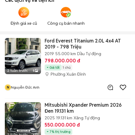
Các dịch vụ và tiện ích
Định giá xe cũ
Công cụ bán nhanh
Ford Everest Titanium 2.0L 4x4 AT
2019 - 798 Triệu
2019
55.000 km
Dầu
Tự động
798.000.000 đ
Giá tốt
1 chủ
2 tuần trước
5
Phường Xuân Đỉnh
N
Nguyễn Đức Anh
Mitsubishi Xpander Premium 2026
Đen 19.131 km
2025
19.131 km
Xăng
Tự động
550.000.000 đ
7% thị trường
2 tuần trước
6