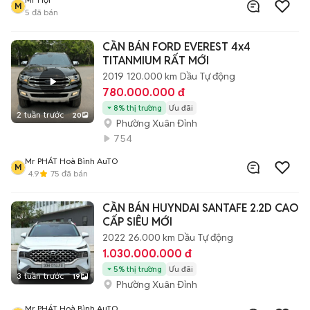
M
5
đã bán
CẦN BÁN FORD EVEREST 4x4
TITANMIUM RẤT MỚI
2019
120.000 km
Dầu
Tự động
780.000.000 đ
8% thị trường
Ưu đãi
2 tuần trước
20
Phường Xuân Đỉnh
754
Mr PHÁT Hoà Bình AuTO
M
4.9
75
đã bán
CẦN BÁN HUYNDAI SANTAFE 2.2D CAO
CẤP SIÊU MỚI
2022
26.000 km
Dầu
Tự động
1.030.000.000 đ
5% thị trường
Ưu đãi
3 tuần trước
19
Phường Xuân Đỉnh
Mr PHÁT Hoà Bình AuTO