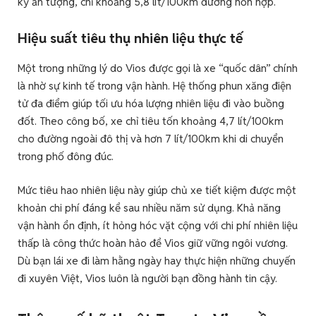
kỳ ấn tượng, chỉ khoảng 5,8 lít/100km đường hỗn hợp.
Hiệu suất tiêu thụ nhiên liệu thực tế
Một trong những lý do Vios được gọi là xe “quốc dân” chính
là nhờ sự kinh tế trong vận hành. Hệ thống phun xăng điện
tử đa điểm giúp tối ưu hóa lượng nhiên liệu đi vào buồng
đốt. Theo công bố, xe chỉ tiêu tốn khoảng 4,7 lít/100km
cho đường ngoài đô thị và hơn 7 lít/100km khi di chuyển
trong phố đông đúc.
Mức tiêu hao nhiên liệu này giúp chủ xe tiết kiệm được một
khoản chi phí đáng kể sau nhiều năm sử dụng. Khả năng
vận hành ổn định, ít hỏng hóc vặt cộng với chi phí nhiên liệu
thấp là công thức hoàn hảo để Vios giữ vững ngôi vương.
Dù bạn lái xe đi làm hằng ngày hay thực hiện những chuyến
đi xuyên Việt, Vios luôn là người bạn đồng hành tin cậy.