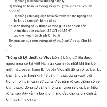
Hệ thống điều hòa và khoang hành lý
Hệ thống an toàn và thông số kỹ thuật xe Vios tiêu chuẩn
quốc tế
Hệ thống cân bằng điện tử và hỗ trợ khởi hành ngang dốc
Túi khí và cảm biến hỗ trợ đỗ xe
So sánh thông số kỹ thuật xe Vios giữa các phiên bản
Điểm khác biệt của bản 1.5E CVT và 1.5E MT
Lựa chọn dựa trên chi phí lăn bánh
Tìm mua xe dựa trên thông số kỹ thuật xe Vios tại Chợ Tốt
Xe
Thông số kỹ thuật xe Vios
luôn là bảng dữ liệu được
người mua xe tại Việt Nam tra cứu nhiều nhất khi tìm kiếm
một mẫu sedan hạng B. Toyota Vios nổi tiếng với sự bền bỉ,
khả năng vận hành kinh tế và tính thực dụng vượt trội
trong mọi hoàn cảnh sử dụng. Việc nắm rõ các thông số về
kích thước, động cơ và hệ thống an toàn sẽ giúp bạn hiểu
rõ tại sao đây vẫn là lựa chọn hàng đầu cho cả gia đình lẫn
kinh doanh dịch vụ.