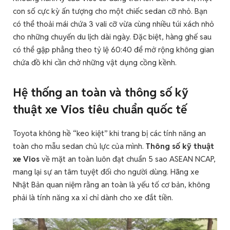
con số cực kỳ ấn tượng cho một chiếc sedan cỡ nhỏ. Bạn
có thể thoải mái chứa 3 vali cỡ vừa cùng nhiều túi xách nhỏ
cho những chuyến du lịch dài ngày. Đặc biệt, hàng ghế sau
có thể gập phẳng theo tỷ lệ 60:40 để mở rộng không gian
chứa đồ khi cần chở những vật dụng cồng kềnh.
Hệ thống an toàn và thông số kỹ
thuật xe Vios tiêu chuẩn quốc tế
Toyota không hề “keo kiệt” khi trang bị các tính năng an
toàn cho mẫu sedan chủ lực của mình.
Thông số kỹ thuật
xe Vios
về mặt an toàn luôn đạt chuẩn 5 sao ASEAN NCAP,
mang lại sự an tâm tuyệt đối cho người dùng. Hãng xe
Nhật Bản quan niệm rằng an toàn là yếu tố cơ bản, không
phải là tính năng xa xỉ chỉ dành cho xe đắt tiền.