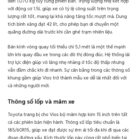
đến 1.070 kg tùy từng phiên bản. Trọng lượng nhẹ kết hợp
với động cơ 1.5L giúp xe có tỷ lệ công suất trên trọng
lượng rất tốt, mang lại khả năng tăng tốc mượt mà. Dung
tích bình xăng đạt 42 lít, cho phép bạn di chuyển một
quãng đường dài trước khi cần ghé trạm nhiên liệu.
Bán kính vòng quay tối thiểu chỉ 5,1 mét là một thế mạnh
lớn khi quay đầu xe trong các đô thị đông đúc. Hệ thống lái
trợ lực điện giúp vô lăng nhẹ nhàng ở tốc độ thấp nhưng
vẫn đầm chắc khi đi nhanh. Sự cân bằng trong các thông số
khung gầm giúp Vios trở thành mẫu xe dễ lái nhất đối với
cả những người mới.
Thông số lốp và mâm xe
Toyota trang bị cho Vios bộ mâm hợp kim 15 inch trên tất
cả các phiên bản hiện hành. Thông số lốp tiêu chuẩn là
185/60R15, giúp xe đạt được sự êm ái tối đa khi đi qua các
đoạn đường xấu. Kích thước lốp này cũng rất phổ biến tại