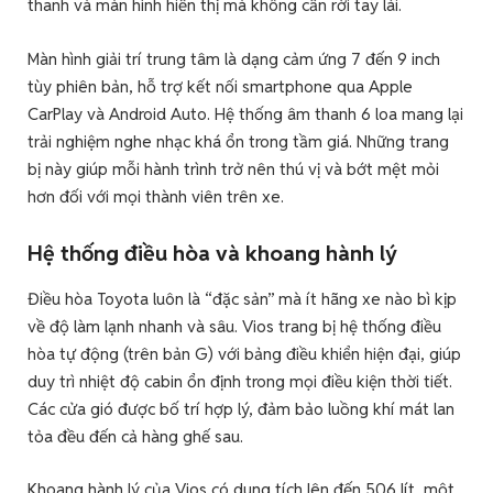
thanh và màn hình hiển thị mà không cần rời tay lái.
Màn hình giải trí trung tâm là dạng cảm ứng 7 đến 9 inch
tùy phiên bản, hỗ trợ kết nối smartphone qua Apple
CarPlay và Android Auto. Hệ thống âm thanh 6 loa mang lại
trải nghiệm nghe nhạc khá ổn trong tầm giá. Những trang
bị này giúp mỗi hành trình trở nên thú vị và bớt mệt mỏi
hơn đối với mọi thành viên trên xe.
Hệ thống điều hòa và khoang hành lý
Điều hòa Toyota luôn là “đặc sản” mà ít hãng xe nào bì kịp
về độ làm lạnh nhanh và sâu. Vios trang bị hệ thống điều
hòa tự động (trên bản G) với bảng điều khiển hiện đại, giúp
duy trì nhiệt độ cabin ổn định trong mọi điều kiện thời tiết.
Các cửa gió được bố trí hợp lý, đảm bảo luồng khí mát lan
tỏa đều đến cả hàng ghế sau.
Khoang hành lý của Vios có dung tích lên đến 506 lít, một