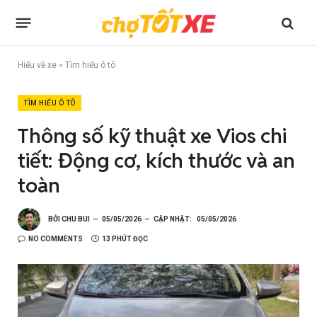
Hiểu về xe
»
Tìm hiểu ô tô
TÌM HIỂU Ô TÔ
Thông số kỹ thuật xe Vios chi
tiết: Động cơ, kích thước và an
toàn
BỞI
CHU BUI
05/05/2026
CẬP NHẬT:
05/05/2026
NO COMMENTS
13 PHÚT ĐỌC