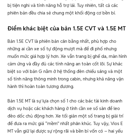
bị tiện nghi và tính năng hỗ trợ lái. Tuy nhiên, tất cả các
phiên bản đều chia sẻ chung một khối động cơ bền bỉ.
Điểm khác biệt của bản 1.5E CVT và 1.5E MT
Bản 1.5E CVT là phiên bản cân bằng nhất, phù hợp cho
những ai cần xe số tự động mượt mà để đi phố nhưng
muốn mức giá hợp lý hơn. Xe vẫn trang bị ghế da, màn hình
cảm ứng và đầy đủ các tính năng an toàn cốt lõi. Sự khác
biệt so với bản G nằm ở hệ thống đèn chiếu sáng và một
số tính năng thông minh trong cabin, nhưng khả năng vận
hành thì hoàn toàn tương đương.
Bản 1.5E MT là sự lựa chọn số 1 cho các bác tài kinh doanh
dịch vụ hoặc các khách hàng ở tỉnh cần xe số sàn để leo
đèo dốc chủ động hơn. Xe tối giản một số trang bị giải trí
để đưa ra mức giá “mềm” nhất phân khúc. Tuy vậy, Vios E
MT vẫn giữ lại được sự rộng rãi và bền bỉ vốn có – hai yếu