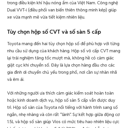
trong điều kiện khí hậu nóng ẩm của Việt Nam. Công nghệ
Dual VVT-i (điều phối van biến thiên thông minh kép) giúp
xe vừa mạnh mẽ vừa tiết kiệm nhiên liệu.
Tùy chọn hộp số CVT và số sàn 5 cấp
Toyota mang đến hai tùy chọn hộp số để phù hợp với từng
nhu cầu sử dụng của khách hàng. Hộp số vô cấp CVT mang
lại trải nghiệm tăng tốc mượt mà, không hề có cảm giác
giật cục khi chuyển số. Đây là lựa chọn hàng đầu cho các
gia đình di chuyển chủ yếu trong phố, nơi cần sự nhàn nhã
và êm ái.
Với những người ưa thích cảm giác kiểm soát hoàn toàn
hoặc kinh doanh dịch vụ, hộp số sàn 5 cấp vẫn được duy
trì. Hộp số sàn của Toyota nổi tiếng với hành trình sang số
ngắn, nhẹ nhàng và côn rất “lành”. Sự kết hợp giữa động cơ
1.5L và hộp số sàn giúp Vios có mức tiêu hao nhiên liệu cực