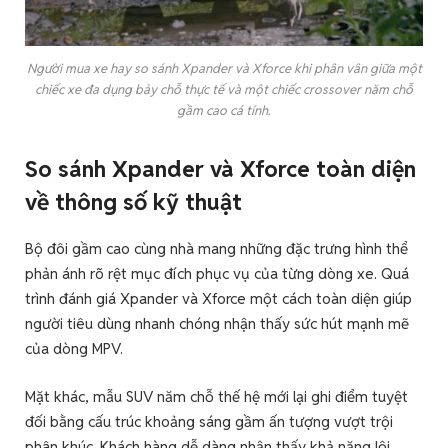
Người mua xe hay so sánh Xpander và Xforce khi phân vân giữa một
chiếc xe đa dụng bảy chỗ thực tế và một chiếc crossover năm chỗ
gầm cao cá tính.
So sánh Xpander và Xforce toàn diện
về thông số kỹ thuật
Bộ đôi gầm cao cùng nhà mang những đặc trưng hình thể
phản ánh rõ rệt mục đích phục vụ của từng dòng xe. Quá
trình đánh giá Xpander và Xforce một cách toàn diện giúp
người tiêu dùng nhanh chóng nhận thấy sức hút mạnh mẽ
của dòng MPV.
Mặt khác, mẫu SUV năm chỗ thế hệ mới lại ghi điểm tuyệt
đối bằng cấu trúc khoảng sáng gầm ấn tượng vượt trội
phân khúc. Khách hàng dễ dàng nhận thấy khả năng lội