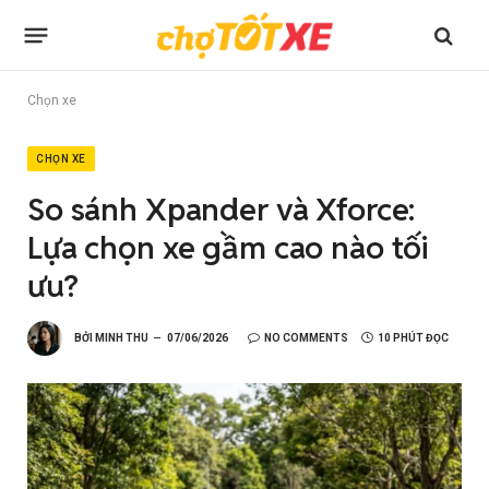
Chọn xe
CHỌN XE
So sánh Xpander và Xforce:
Lựa chọn xe gầm cao nào tối
ưu?
BỞI
MINH THU
07/06/2026
NO COMMENTS
10 PHÚT ĐỌC