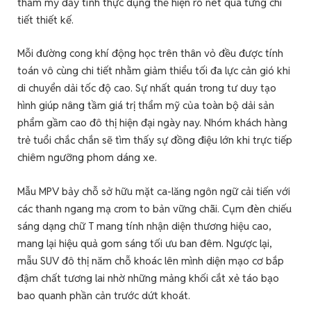
thẩm mỹ đầy tính thực dụng thể hiện rõ nét qua từng chi
tiết thiết kế.
Mỗi đường cong khí động học trên thân vỏ đều được tính
toán vô cùng chi tiết nhằm giảm thiểu tối đa lực cản gió khi
di chuyển dải tốc độ cao. Sự nhất quán trong tư duy tạo
hình giúp nâng tầm giá trị thẩm mỹ của toàn bộ dải sản
phẩm gầm cao đô thị hiện đại ngày nay. Nhóm khách hàng
trẻ tuổi chắc chắn sẽ tìm thấy sự đồng điệu lớn khi trực tiếp
chiêm ngưỡng phom dáng xe.
Mẫu MPV bảy chỗ sở hữu mặt ca-lăng ngôn ngữ cải tiến với
các thanh ngang mạ crom to bản vững chãi. Cụm đèn chiếu
sáng dạng chữ T mang tính nhận diện thương hiệu cao,
mang lại hiệu quả gom sáng tối ưu ban đêm. Ngược lại,
mẫu SUV đô thị năm chỗ khoác lên mình diện mạo cơ bắp
đậm chất tương lai nhờ những mảng khối cắt xẻ táo bạo
bao quanh phần cản trước dứt khoát.