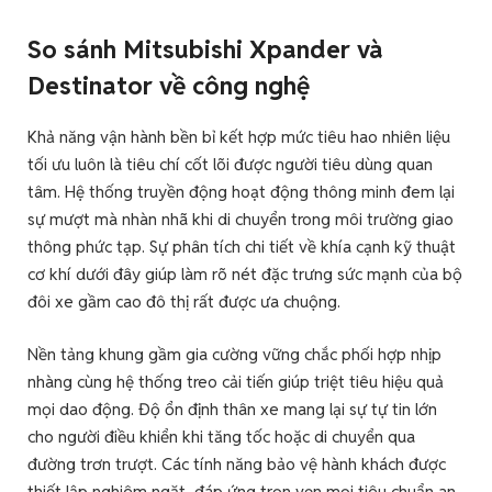
So sánh Mitsubishi Xpander và
Destinator về
công nghệ
Khả năng vận hành bền bỉ kết hợp mức tiêu hao nhiên liệu
tối ưu luôn là tiêu chí cốt lõi được người tiêu dùng quan
tâm. Hệ thống truyền động hoạt động thông minh đem lại
sự mượt mà nhàn nhã khi di chuyển trong môi trường giao
thông phức tạp. Sự phân tích chi tiết về khía cạnh kỹ thuật
cơ khí dưới đây giúp làm rõ nét đặc trưng sức mạnh của bộ
đôi xe gầm cao đô thị rất được ưa chuộng.
Nền tảng khung gầm gia cường vững chắc phối hợp nhịp
nhàng cùng hệ thống treo cải tiến giúp triệt tiêu hiệu quả
mọi dao động. Độ ổn định thân xe mang lại sự tự tin lớn
cho người điều khiển khi tăng tốc hoặc di chuyển qua
đường trơn trượt. Các tính năng bảo vệ hành khách được
thiết lập nghiêm ngặt, đáp ứng trọn vẹn mọi tiêu chuẩn an