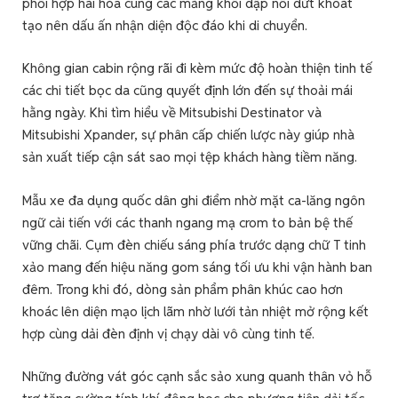
phối hợp hài hòa cùng các mảng khối dập nổi dứt khoát
tạo nên dấu ấn nhận diện độc đáo khi di chuyển.
Không gian cabin rộng rãi đi kèm mức độ hoàn thiện tinh tế
các chi tiết bọc da cũng quyết định lớn đến sự thoải mái
hằng ngày. Khi tìm hiểu về Mitsubishi Destinator và
Mitsubishi Xpander, sự phân cấp chiến lược này giúp nhà
sản xuất tiếp cận sát sao mọi tệp khách hàng tiềm năng.
Mẫu xe đa dụng quốc dân ghi điểm nhờ mặt ca-lăng ngôn
ngữ cải tiến với các thanh ngang mạ crom to bản bệ thế
vững chãi. Cụm đèn chiếu sáng phía trước dạng chữ T tinh
xảo mang đến hiệu năng gom sáng tối ưu khi vận hành ban
đêm. Trong khi đó, dòng sản phẩm phân khúc cao hơn
khoác lên diện mạo lịch lãm nhờ lưới tản nhiệt mở rộng kết
hợp cùng dải đèn định vị chạy dài vô cùng tinh tế.
Những đường vát góc cạnh sắc sảo xung quanh thân vỏ hỗ