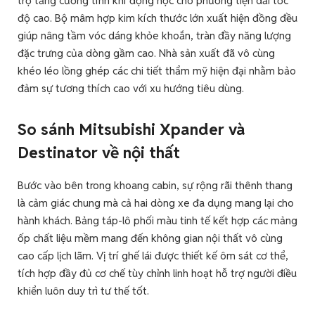
trợ tăng cường tính khí động học cho phương tiện dải tốc
độ cao. Bộ mâm hợp kim kích thước lớn xuất hiện đồng đều
giúp nâng tầm vóc dáng khỏe khoắn, tràn đầy năng lượng
đặc trưng của dòng gầm cao. Nhà sản xuất đã vô cùng
khéo léo lồng ghép các chi tiết thẩm mỹ hiện đại nhằm bảo
đảm sự tương thích cao với xu hướng tiêu dùng.
So sánh Mitsubishi Xpander và
Destinator về nội thất
Bước vào bên trong khoang cabin, sự rộng rãi thênh thang
là cảm giác chung mà cả hai dòng xe đa dụng mang lại cho
hành khách. Bảng táp-lô phối màu tinh tế kết hợp các mảng
ốp chất liệu mềm mang đến không gian nội thất vô cùng
cao cấp lịch lãm. Vị trí ghế lái được thiết kế ôm sát cơ thể,
tích hợp đầy đủ cơ chế tùy chỉnh linh hoạt hỗ trợ người điều
khiển luôn duy trì tư thế tốt.