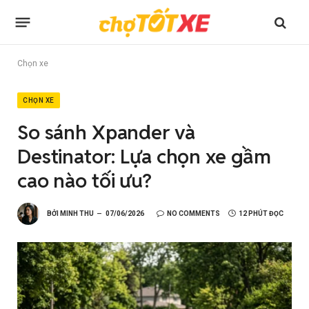
Chọn xe
CHỌN XE
So sánh Xpander và
Destinator: Lựa chọn xe gầm
cao nào tối ưu?
BỞI
MINH THU
07/06/2026
NO COMMENTS
12 PHÚT ĐỌC