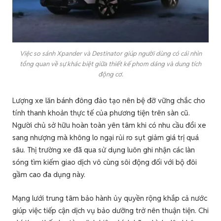
Việc so sánh Xpander và Destinator giúp người dùng có cái nhìn
tổng quan về sự khác biệt giữa thiết kế phom dáng và dung tích
động cơ.
Lượng xe lăn bánh đông đảo tạo nên bệ đỡ vững chắc cho
tính thanh khoản thực tế của phương tiện trên sàn cũ.
Người chủ sở hữu hoàn toàn yên tâm khi có nhu cầu đổi xe
sang nhượng mà không lo ngại rủi ro sụt giảm giá trị quá
sâu. Thị trường xe đã qua sử dụng luôn ghi nhận các làn
sóng tìm kiếm giao dịch vô cùng sôi động đối với bộ đôi
gầm cao đa dụng này.
Mạng lưới trung tâm bảo hành ủy quyền rộng khắp cả nước
giúp việc tiếp cận dịch vụ bảo dưỡng trở nên thuận tiện. Chi