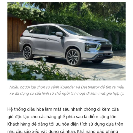
Nhiều người lựa chọn so sánh Xpander và Destinator để tìm ra mẫu
xe đa dụng có cấu hình số chỗ ngồi linh hoạt đi kèm mức giá hợp lý.
Hệ thống điều hòa làm mát sâu nhanh chóng đi kèm cửa
gió độc lập cho các hàng ghế phía sau là điểm cộng lớn.
Khách hàng dễ dàng tối ưu hóa diện tích sử dụng dựa trên
nhu cầu sắp xếp vật dụng cá nhân. Khả năng gập phẳng