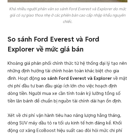
Khá nhiều người phân vân so sánh Ford Everest và Explorer do mức
giá có sự giao thoa nhẹ ở các phiên bản cao cấp nhập khẩu nguyên
chiếc.
So sánh Ford Everest và Ford
Explorer về mức giá bán
Khoảng giá phân phối chính thức từ hệ thống đại lý tạo nên
những định hướng tài chính hoàn toàn khác biệt cho gia
đình. Hoạt động
so sánh Ford Everest và Explorer
về mặt
chi phí đầu tư ban đầu giúp ích lớn cho việc hoạch định
dòng tiền. Người mua xe cần tính toán kỹ lưỡng tổng số
tiền lăn bánh để chuẩn bị nguồn tài chính dài hạn ổn định.
Xét về chi phí vận hành tiêu hao năng lượng hằng tháng,
dòng SUV máy dầu tỏ ra tối ưu kinh tế hơn đáng kể. Khối
động cơ xăng EcoBoost hiệu suất cao đòi hỏi mức chi phí