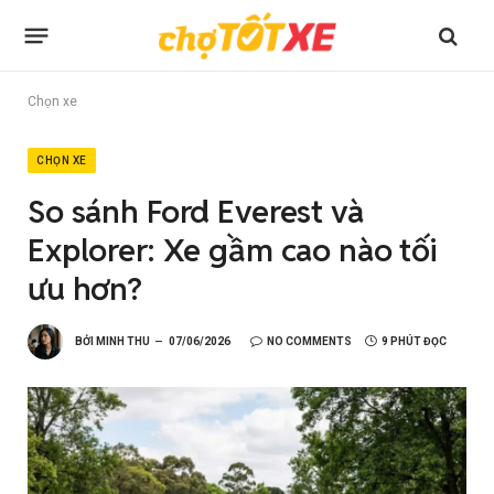
Chọn xe
CHỌN XE
So sánh Ford Everest và
Explorer: Xe gầm cao nào tối
ưu hơn?
BỞI
MINH THU
07/06/2026
NO COMMENTS
9 PHÚT ĐỌC