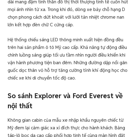
dài mang đậm tinh thần đô thị thời thượng tinh tế cuốn hút
mọi ánh nhìn từ xa. Trong khi đó, dòng xe bảy chỗ hạng D
chọn phong cách dứt khoát với lưới tản nhiệt chrome nan
lớn kết hợp đèn chữ C cứng cáp.
Hệ thống chiếu sáng LED thông minh xuất hiện đồng đều
trên hai sản phẩm ô tô Mỹ cao cấp. Khả năng tự động điều
chỉnh luồng sáng giúp tối ưu tầm nhìn người điều khiển khi
vận hành phương tiện ban đêm. Những đường dập nổi gân
guốc dọc thân vỏ hỗ trợ tăng cường tính khí động học cho
chiếc xe khi di chuyển tốc độ cao.
So sánh Explorer và Ford Everest
về
nội thất
Không gian cabin của mẫu xe nhập khẩu nguyên chiếc từ
Mỹ đem lại cảm giác xa xỉ đích thực cho hành khách. Bảng
táp-lô bọc da cao cấp phối hợp tinh tế cùng màn hình đặt