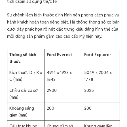
tích cabin sử dụng thực tế.
Sự chênh lệch kích thước định hình nên phong cách phục vụ
hành khách hoàn toàn riêng biệt. Hệ thống thông số cơ bản
dưới đây phác họa rõ nét đặc trưng kiểu dáng hình thể của
mỗi dòng sản phẩm gầm cao cao cấp Mỹ hiện nay.
Thông số kích
Ford Everest
Ford Explorer
thước
Kích thước D x R x
4914 x 1923 x
5049 x 2004 x
C (mm)
1842
1778
Chiều dài cơ sở
2900
3025
(mm)
Khoảng sáng
200
200
gầm (mm)
Cấu trúc khung
Khung gầm rời
Khung gầm liền