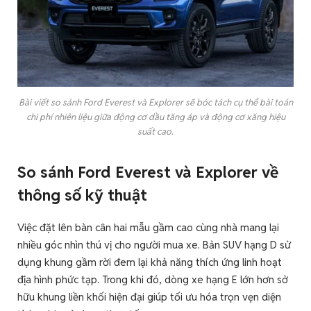
Bài viết so sánh Ford Everest và Explorer sẽ bóc tách cụ thể bài toán
chi phí nhiên liệu giữa động cơ dầu tăng áp và động cơ xăng hiệu
suất cao.
So sánh Ford Everest và Explorer
về
thông số kỹ thuật
Việc đặt lên bàn cân hai mẫu gầm cao cùng nhà mang lại
nhiều góc nhìn thú vị cho người mua xe. Bản SUV hạng D sử
dụng khung gầm rời đem lại khả năng thích ứng linh hoạt
địa hình phức tạp. Trong khi đó, dòng xe hạng E lớn hơn sở
hữu khung liền khối hiện đại giúp tối ưu hóa trọn vẹn diện