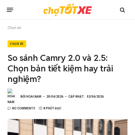
Chọn xe
CHỌN XE
So sánh Camry 2.0 và 2.5:
Chọn bản tiết kiệm hay trải
nghiệm?
BỞI
HOAI NAM
20/04/2026
CẬP NHẬT:
02/06/2026
NO COMMENTS
8 PHÚT ĐỌC