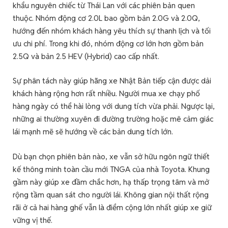
khẩu nguyên chiếc từ Thái Lan với các phiên bản quen
thuộc. Nhóm động cơ 2.0L bao gồm bản 2.0G và 2.0Q,
hướng đến nhóm khách hàng yêu thích sự thanh lịch và tối
ưu chi phí. Trong khi đó, nhóm động cơ lớn hơn gồm bản
2.5Q và bản 2.5 HEV (Hybrid) cao cấp nhất.
Sự phân tách này giúp hãng xe Nhật Bản tiếp cận được dải
khách hàng rộng hơn rất nhiều. Người mua xe chạy phố
hàng ngày có thể hài lòng với dung tích vừa phải. Ngược lại,
những ai thường xuyên đi đường trường hoặc mê cảm giác
lái mạnh mẽ sẽ hướng về các bản dung tích lớn.
Dù bạn chọn phiên bản nào, xe vẫn sở hữu ngôn ngữ thiết
kế thông minh toàn cầu mới TNGA của nhà Toyota. Khung
gầm này giúp xe đầm chắc hơn, hạ thấp trọng tâm và mở
rộng tầm quan sát cho người lái. Không gian nội thất rộng
rãi ở cả hai hàng ghế vẫn là điểm cộng lớn nhất giúp xe giữ
vững vị thế.