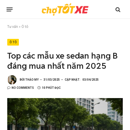
Tư vấn
»
Ô tô
Ô TÔ
Top các mẫu xe sedan hạng B
đáng mua nhất năm 2025
BỞI
THẢO MY
31/03/2025
CẬP NHẬT:
03/04/2025
NO COMMENTS
10 PHÚT ĐỌC