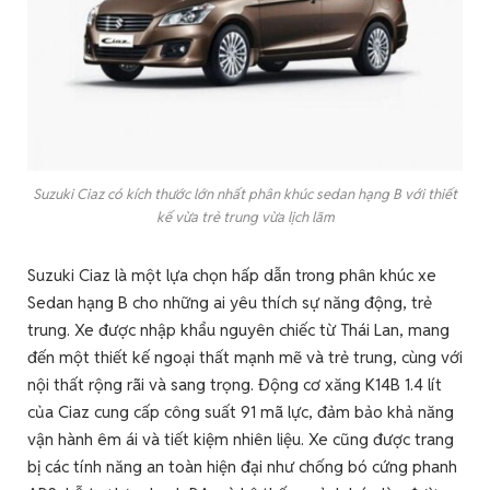
Suzuki Ciaz có kích thước lớn nhất phân khúc sedan hạng B với thiết
kế vừa trẻ trung vừa lịch lãm
Suzuki Ciaz là một lựa chọn hấp dẫn trong phân khúc xe
Sedan hạng B cho những ai yêu thích sự năng động, trẻ
trung. Xe được nhập khẩu nguyên chiếc từ Thái Lan, mang
đến một thiết kế ngoại thất mạnh mẽ và trẻ trung, cùng với
nội thất rộng rãi và sang trọng. Động cơ xăng K14B 1.4 lít
của Ciaz cung cấp công suất 91 mã lực, đảm bảo khả năng
vận hành êm ái và tiết kiệm nhiên liệu. Xe cũng được trang
bị các tính năng an toàn hiện đại như chống bó cứng phanh