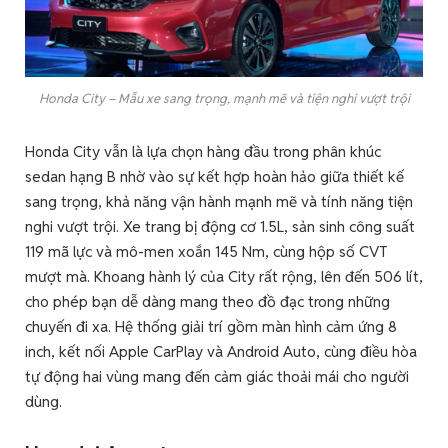
Honda City – Mẫu xe sang trọng, mạnh mẽ và tiện nghi vượt trội
Honda City vẫn là lựa chọn hàng đầu trong phân khúc
sedan hạng B nhờ vào sự kết hợp hoàn hảo giữa thiết kế
sang trọng, khả năng vận hành mạnh mẽ và tính năng tiện
nghi vượt trội. Xe trang bị động cơ 1.5L, sản sinh công suất
119 mã lực và mô-men xoắn 145 Nm, cùng hộp số CVT
mượt mà. Khoang hành lý của City rất rộng, lên đến 506 lít,
cho phép bạn dễ dàng mang theo đồ đạc trong những
chuyến đi xa. Hệ thống giải trí gồm màn hình cảm ứng 8
inch, kết nối Apple CarPlay và Android Auto, cùng điều hòa
tự động hai vùng mang đến cảm giác thoải mái cho người
dùng.