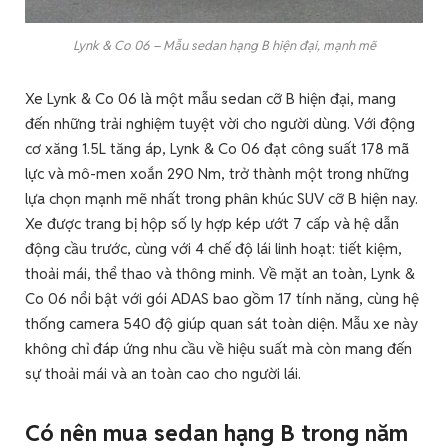
Lynk & Co 06 – Mẫu sedan hạng B hiện đại, mạnh mẽ
Xe Lynk & Co 06 là một mẫu sedan cỡ B hiện đại, mang
đến những trải nghiệm tuyệt vời cho người dùng. Với động
cơ xăng 1.5L tăng áp, Lynk & Co 06 đạt công suất 178 mã
lực và mô-men xoắn 290 Nm, trở thành một trong những
lựa chọn mạnh mẽ nhất trong phân khúc SUV cỡ B hiện nay.
Xe được trang bị hộp số ly hợp kép ướt 7 cấp và hệ dẫn
động cầu trước, cùng với 4 chế độ lái linh hoạt: tiết kiệm,
thoải mái, thể thao và thông minh. Về mặt an toàn, Lynk &
Co 06 nổi bật với gói ADAS bao gồm 17 tính năng, cùng hệ
thống camera 540 độ giúp quan sát toàn diện. Mẫu xe này
không chỉ đáp ứng nhu cầu về hiệu suất mà còn mang đến
sự thoải mái và an toàn cao cho người lái.
Có nên mua sedan hạng B trong năm