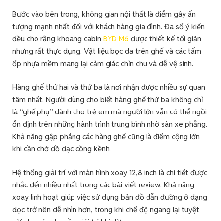
Bước vào bên trong, không gian nội thất là điểm gây ấn
tượng mạnh nhất đối với khách hàng gia đình. Đa số ý kiến
đều cho rằng khoang cabin
BYD M6
được thiết kế tối giản
nhưng rất thực dụng. Vật liệu bọc da trên ghế và các tấm
ốp nhựa mềm mang lại cảm giác chỉn chu và dễ vệ sinh.
Hàng ghế thứ hai và thứ ba là nơi nhận được nhiều sự quan
tâm nhất. Người dùng cho biết hàng ghế thứ ba không chỉ
là “ghế phụ” dành cho trẻ em mà người lớn vẫn có thể ngồi
ổn định trên những hành trình trung bình nhờ sàn xe phẳng.
Khả năng gập phẳng các hàng ghế cũng là điểm cộng lớn
khi cần chở đồ đạc cồng kềnh.
Hệ thống giải trí với màn hình xoay 12,8 inch là chi tiết được
nhắc đến nhiều nhất trong các bài viết review. Khả năng
xoay linh hoạt giúp việc sử dụng bản đồ dẫn đường ở dạng
dọc trở nên dễ nhìn hơn, trong khi chế độ ngang lại tuyệt