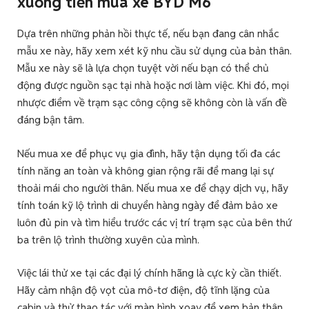
xuống tiền mua xe BYD M6
Dựa trên những phản hồi thực tế, nếu bạn đang cân nhắc
mẫu xe này, hãy xem xét kỹ nhu cầu sử dụng của bản thân.
Mẫu xe này sẽ là lựa chọn tuyệt vời nếu bạn có thể chủ
động được nguồn sạc tại nhà hoặc nơi làm việc. Khi đó, mọi
nhược điểm về trạm sạc công cộng sẽ không còn là vấn đề
đáng bận tâm.
Nếu mua xe để phục vụ gia đình, hãy tận dụng tối đa các
tính năng an toàn và không gian rộng rãi để mang lại sự
thoải mái cho người thân. Nếu mua xe để chạy dịch vụ, hãy
tính toán kỹ lộ trình di chuyển hàng ngày để đảm bảo xe
luôn đủ pin và tìm hiểu trước các vị trí trạm sạc của bên thứ
ba trên lộ trình thường xuyên của mình.
Việc lái thử xe tại các đại lý chính hãng là cực kỳ cần thiết.
Hãy cảm nhận độ vọt của mô-tơ điện, độ tĩnh lặng của
cabin và thử thao tác với màn hình xoay để xem bản thân