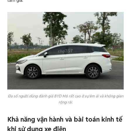
tầm giá.
Đa số người dùng đánh giá BYD M6 rất cao ở sự êm ái và không gian
rộng rãi.
Khả năng vận hành và bài toán kinh tế
khi sử dụng xe điện