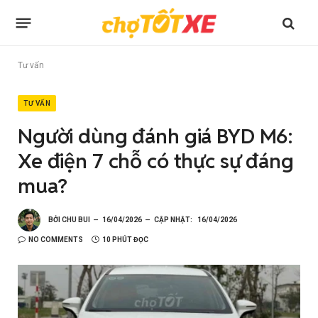
Tư vấn
TƯ VẤN
Người dùng đánh giá BYD M6:
Xe điện 7 chỗ có thực sự đáng
mua?
BỞI
CHU BUI
16/04/2026
CẬP NHẬT:
16/04/2026
NO COMMENTS
10 PHÚT ĐỌC