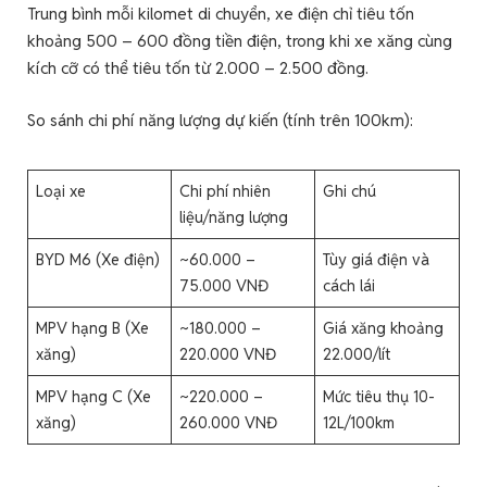
Trung bình mỗi kilomet di chuyển, xe điện chỉ tiêu tốn
khoảng 500 – 600 đồng tiền điện, trong khi xe xăng cùng
kích cỡ có thể tiêu tốn từ 2.000 – 2.500 đồng.
So sánh chi phí năng lượng dự kiến (tính trên 100km):
Loại xe
Chi phí nhiên
Ghi chú
liệu/năng lượng
BYD M6 (Xe điện)
~60.000 –
Tùy giá điện và
75.000 VNĐ
cách lái
MPV hạng B (Xe
~180.000 –
Giá xăng khoảng
xăng)
220.000 VNĐ
22.000/lít
MPV hạng C (Xe
~220.000 –
Mức tiêu thụ 10-
xăng)
260.000 VNĐ
12L/100km