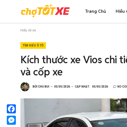
Trang Chủ
Hiểu 
Hiểu về xe
TÌM HIỂU Ô TÔ
Kích thước xe Vios chi t
và cốp xe
BỞI
CHU BUI
05/05/2026
CẬP NHẬT:
05/05/2026
NO C
Facebook