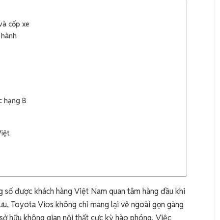
 và cốp xe
n hành
c hạng B
iệt
g số được khách hàng Việt Nam quan tâm hàng đầu khi
 ưu, Toyota Vios không chỉ mang lại vẻ ngoài gọn gàng
sở hữu không gian nội thất cực kỳ hào phóng. Việc