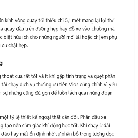
n kính vòng quay tối thiểu chỉ 5,1 mét mang lại lợi thế
 pha quay đầu trên đường hẹp hay đỗ xe vào chuồng mà
ặc biệt hữu ích cho những người mới lái hoặc chị em phụ
 cư chật hẹp.
g
thoát cua rất tốt và ít khi gặp tình trạng va quẹt phần
tài chạy dịch vụ thường ưu tiên Vios cũng chính vì yếu
ch sự nhưng cũng đủ gọn để luồn lách qua những đoạn
ột tỷ lệ thiết kế ngoại thất cân đối. Phần đầu xe
 tạo nên cảm giác khí động học tốt. Khi chạy ở dải
 đảo hay mất ổn định nhờ sự phân bổ trọng lượng dọc