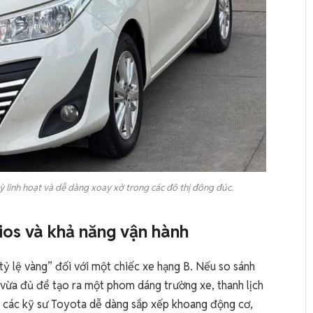
ỳ linh hoạt và dễ dàng xoay xở trong các đô thị đông đúc.
 Vios và khả năng vận hành
ỷ lệ vàng” đối với một chiếc xe hạng B. Nếu so sánh
i vừa đủ để tạo ra một phom dáng trường xe, thanh lịch
úp các kỹ sư Toyota dễ dàng sắp xếp khoang động cơ,