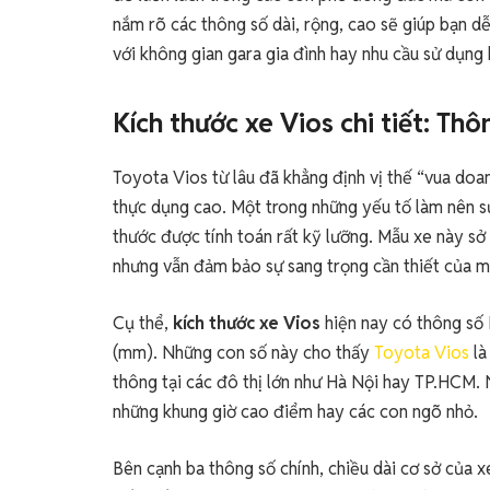
nắm rõ các thông số dài, rộng, cao sẽ giúp bạn d
với không gian gara gia đình hay nhu cầu sử dụng
Kích thước xe Vios chi tiết: Thô
Toyota Vios từ lâu đã khẳng định vị thế “vua doan
thực dụng cao. Một trong những yếu tố làm nên sự
thước được tính toán rất kỹ lưỡng. Mẫu xe này sở
nhưng vẫn đảm bảo sự sang trọng cần thiết của m
Cụ thể,
kích thước xe Vios
hiện nay có thông số 
(mm). Những con số này cho thấy
Toyota Vios
là
thông tại các đô thị lớn như Hà Nội hay TP.HCM. 
những khung giờ cao điểm hay các con ngõ nhỏ.
Bên cạnh ba thông số chính, chiều dài cơ sở của 