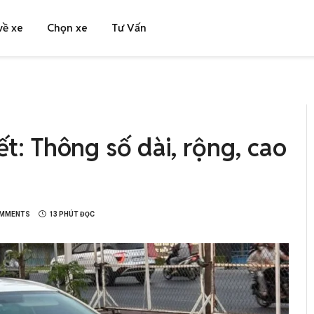
về xe
Chọn xe
Tư Vấn
iết: Thông số dài, rộng, cao
OMMENTS
13 PHÚT ĐỌC