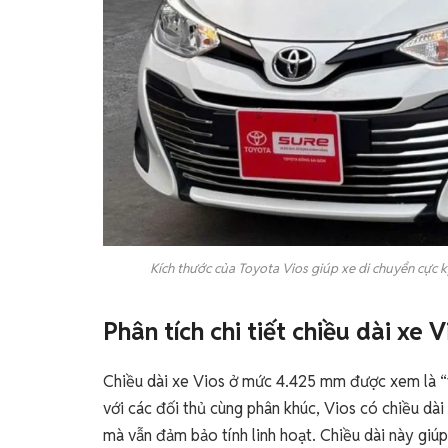
Kích thước của Toyota Vios giúp xe di chuyển cực k
Phân tích chi tiết chiều dài xe
Chiều dài xe Vios ở mức 4.425 mm được xem là “t
với các đối thủ cùng phân khúc, Vios có chiều dà
mà vẫn đảm bảo tính linh hoạt. Chiều dài này gi