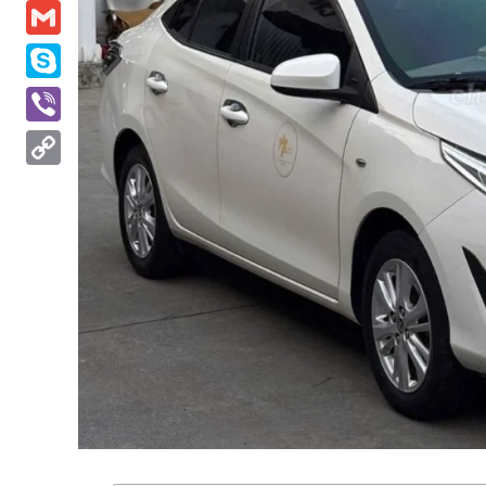
Messenger
Gmail
Skype
Viber
Copy
Link