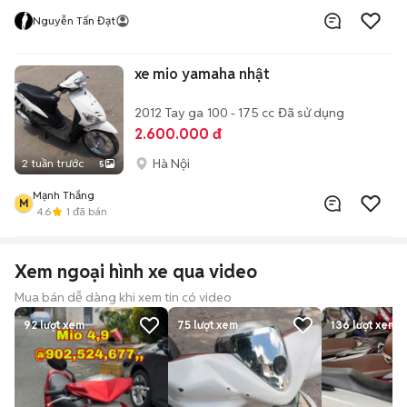
Nguyễn Tấn Đạt
xe mio yamaha nhật
2012
Tay ga
100 - 175 cc
Đã sử dụng
2.600.000 đ
Hà Nội
2 tuần trước
5
Mạnh Thắng
M
4.6
1
đã bán
Xem ngoại hình xe qua video
Mua bán dễ dàng khi xem tin có video
92
lượt xem
75
lượt xem
136
lượt xem