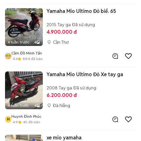
Yamaha Mio Ultimo Đỏ biể. 65
2015
Tay ga
Đã sử dụng
4.900.000 đ
Cần Thơ
4 tuần trước
4
Cầm Đồ Minh Tấn
4.4
884
đã bán
Yamaha Mio Ultimo Đỏ Xe tay ga
2008
Tay ga
Đã sử dụng
6.200.000 đ
Đà Nẵng
4 tuần trước
4
Huynh Đình Phúc
H
4.9
45
đã bán
xe mio yamaha