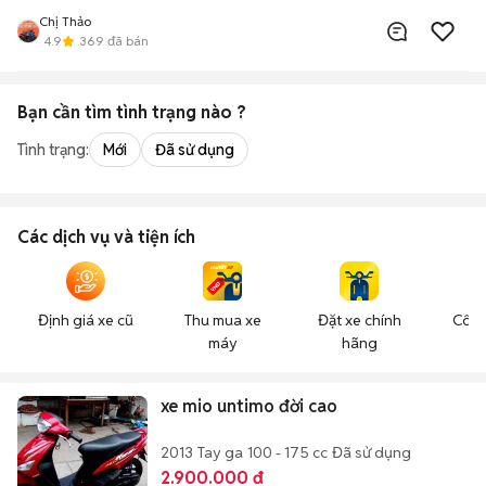
Chị Thảo
4.9
369
đã bán
Bạn cần tìm
tình trạng
nào ?
Tình trạng:
Mới
Đã sử dụng
Các dịch vụ và tiện ích
Định giá xe cũ
Thu mua xe
Đặt xe chính
Công
máy
hãng
n
xe mio untimo đời cao
2013
Tay ga
100 - 175 cc
Đã sử dụng
2.900.000 đ