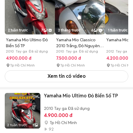
2 tuần trước
7
1
2 tháng trước
6
1
1 tuần trước
Yamaha Mio Ultimo Đỏ
Yamaha Mio Classico
Yamaha Mio 
Biển Số TP
2010 Trắng, Đỏ Nguyên
2010 Tay ga Đã sử dụng
zin
2010 Tay ga Đã sử dụng
2012 Tay ga 100
sử dụng
4.900.000 đ
7.500.000 đ
4.200.000 đ
Tp Hồ Chí Minh
Tp Hồ Chí Minh
Tp Hồ Chí Mi
Xem tin có video
Yamaha Mio Ultimo Đỏ Biển Số TP
2010
Tay ga
Đã sử dụng
4.900.000 đ
Tp Hồ Chí Minh
2 tuần trước
7
92