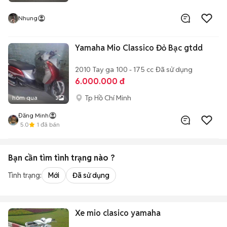
Nhung
Yamaha Mio Classico Đỏ Bạc gtdd
2010
Tay ga
100 - 175 cc
Đã sử dụng
6.000.000 đ
Tp Hồ Chí Minh
hôm qua
3
Đăng Minh
5.0
1
đã bán
Bạn cần tìm
tình trạng
nào ?
Tình trạng:
Mới
Đã sử dụng
Xe mio clasico yamaha