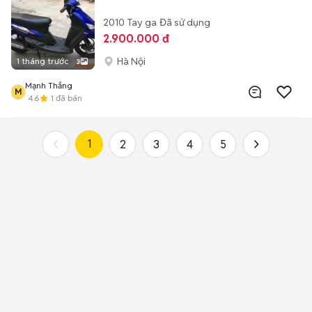
2010
Tay ga
Đã sử dụng
2.900.000 đ
Hà Nội
1 tháng trước
3
Mạnh Thắng
M
4.6
1
đã bán
1
2
3
4
5