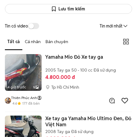
Lưu tìm kiếm
Tin có video
Tin mới nhất
Tất cả
Cá nhân
Bán chuyên
Yamaha Mio Đỏ Xe tay ga
2005
Tay ga
50 - 100 cc
Đã sử dụng
4.800.000 đ
Tp Hồ Chí Minh
4 giờ trước
5
Thiên Phúc Anh
4.6
177
đã bán
Xe tay ga Yamaha Mio Ultimo Đen, Đỏ
Việt Nam
2008
Tay ga
Đã sử dụng