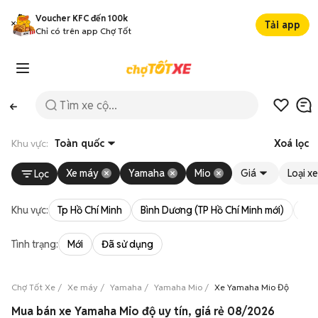
Voucher KFC đến 100k
Tải app
Chỉ có trên app Chợ Tốt
Khu vực:
Toàn quốc
Xoá lọc
Xe máy
Yamaha
Mio
Giá
Loại xe
Lọc
Khu vực:
Tp Hồ Chí Minh
Bình Dương (TP Hồ Chí Minh mới)
Bà 
Tình trạng:
Mới
Đã sử dụng
Chợ Tốt Xe
Xe máy
Yamaha
Yamaha Mio
Xe Yamaha Mio Độ
Mua bán xe Yamaha Mio độ uy tín, giá rẻ 08/2026