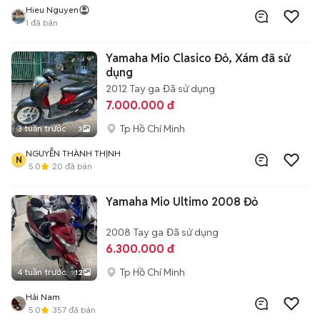
Hieu Nguyen
1
đã bán
Yamaha Mio Clasico Đỏ, Xám đã sử
dụng
2012
Tay ga
Đã sử dụng
7.000.000 đ
Tp Hồ Chí Minh
3 tuần trước
3
NGUYỄN THÀNH THỊNH
N
5.0
20
đã bán
Yamaha Mio Ultimo 2008 Đỏ
2008
Tay ga
Đã sử dụng
6.300.000 đ
Tp Hồ Chí Minh
4 tuần trước
12
Hải Nam
5.0
357
đã bán