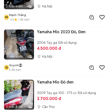
Hà Nội
2 tuần trước
4
Mạnh Thắng
M
4.6
1
đã bán
Yamaha Mio 2023 Đỏ, Đen
2006
Tay ga
Đã sử dụng
4.500.000 đ
Hà Nội
3 tuần trước
2
Quynh
Q
5
đã bán
Yamaha Mio Đỏ đen
2009
Tay ga
100 - 175 cc
Đã sử dụng
3.700.000 đ
Cần Thơ
3 tuần trước
3