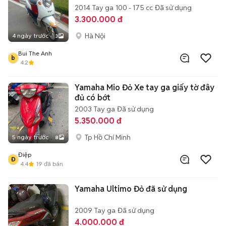
2014
Tay ga
100 - 175 cc
Đã sử dụng
3.300.000 đ
Hà Nội
4 ngày trước
3
Bui The Anh
b
4.2
Yamaha Mio Đỏ Xe tay ga giấy tờ đây
đủ có bớt
2003
Tay ga
Đã sử dụng
5.350.000 đ
Tp Hồ Chí Minh
5 ngày trước
8
Điệp
Đ
4.4
19
đã bán
Yamaha Ultimo Đỏ đã sử dụng
2009
Tay ga
Đã sử dụng
4.000.000 đ