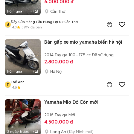
6.000.000 đ
Cần Thơ
hôm qua
4
Đầy Cửa Hàng Cầu Hưng Lợi Nk Cần Thơ
đ
4.3
3919
đã bán
Bán gấp xe mio yamaha biển hà nội
2014
Tay ga
100 - 175 cc
Đã sử dụng
2.800.000 đ
Hà Nội
hôm qua
4
Thế Anh
T
4.8
Yamaha Mio Đỏ Còn mới
2018
Tay ga
Mới
4.500.000 đ
Long An
(Tây Ninh mới)
2 ngày trước
4