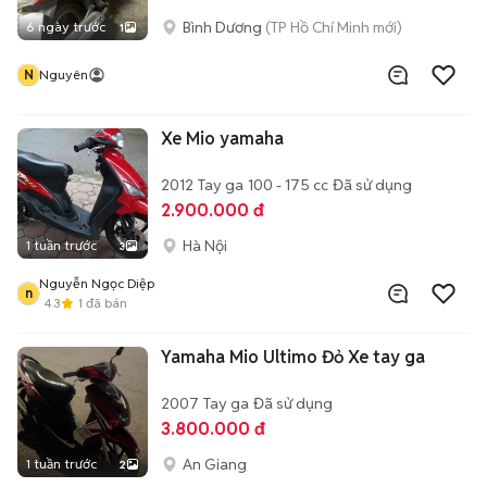
Bình Dương
(TP Hồ Chí Minh mới)
6 ngày trước
1
N
Nguyên
Xe Mio yamaha
2012
Tay ga
100 - 175 cc
Đã sử dụng
2.900.000 đ
Hà Nội
1 tuần trước
3
Nguyễn Ngọc Diệp
n
4.3
1
đã bán
Yamaha Mio Ultimo Đỏ Xe tay ga
2007
Tay ga
Đã sử dụng
3.800.000 đ
An Giang
1 tuần trước
2