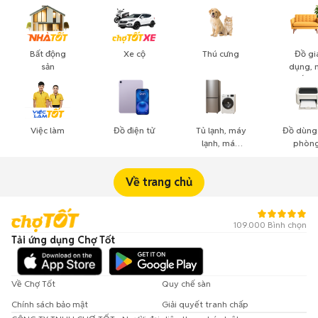
Bất động
Xe cộ
Thú cưng
Đồ gi
sản
dụng, 
thất, c
cảnh
Việc làm
Đồ điện tử
Tủ lạnh, máy
Đồ dùng
lạnh, máy
phòng
giặt
công n
nghiệ
Về trang chủ
109.000 Bình chọn
Tải ứng dụng Chợ Tốt
Về Chợ Tốt
Quy chế sàn
Chính sách bảo mật
Giải quyết tranh chấp