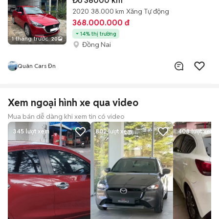
Đỏ 38000 km
2020
38.000 km
Xăng
Tự động
368.000.000 đ
14% thị trường
1 tháng trước
20
Đồng Nai
Quân Cars Đn
Xem ngoại hình xe qua video
Mua bán dễ dàng khi xem tin có video
345
lượt xem
802
lượt xem
408
lượt xem