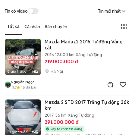
Tin có video
Tin mới nhất
Tất cả
Cá nhân
Bán chuyên
Mazda Madaz2 2015 Tự động Vàng
cát
2015
12.000 km
Xăng
Tự động
219.000.000 đ
Hà Nội
8 giờ trước
14
Nguyễn Ngọc
3.7
18
đã bán
Mazda 2 STD 2017 Trắng Tự động 36k
km
2017
36 km
Xăng
Tự động
291.000.000 đ
Giấy tờ khớp tin đăng
10 giờ trước
15