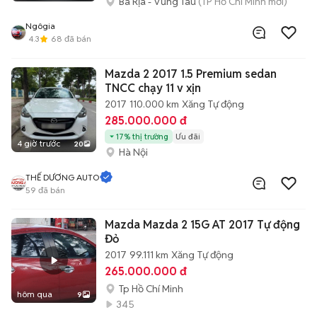
Bà Rịa - Vũng Tàu
(TP Hồ Chí Minh mới)
Ngôgia
4.3
68
đã bán
Mazda 2 2017 1.5 Premium sedan
TNCC chạy 11 v xịn
2017
110.000 km
Xăng
Tự động
285.000.000 đ
17% thị trường
Ưu đãi
4 giờ trước
20
Hà Nội
THẾ DƯƠNG AUTO
59
đã bán
Mazda Mazda 2 15G AT 2017 Tự động
Đỏ
2017
99.111 km
Xăng
Tự động
265.000.000 đ
Tp Hồ Chí Minh
hôm qua
9
345