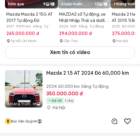
hôm qua
9
1
4 tuần trước
12
1
1 tháng trước
Mazda Mazda 2 15G AT
MAZDA2 số Tự động, xe
Mazda 2 Hatc
2017 Tự động Đỏ
Nhật Nhập Thái zá dưới
AT 2015 Trắng
2017 99.111 km Xăng Tự
400
2026 Mới Xăng Tự động
2015 80.000 k
động
động
265.000.000 đ
394.000.000 đ
275.000.000
Tp Hồ Chí Minh
Cần Thơ
Hà Nội
Xem tin có video
Mazda 2 1.5 AT 2024 Đỏ 60,000 km
2024
60.000 km
Xăng
Tự động
350.000.000 đ
Giá tốt
1 chủ
1 tháng trước
19
Hà Nội
B
Bùi Văn Quỳnh