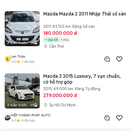
Mazda Mazda 2 2011 Nhập Thái số sàn
2011
82.155 km
Xăng
Số sàn
180.000.000 đ
Giá tốt
1 chủ
3 tuần trước
14
Cần Thơ
Lan Thảo
L
5.0
7
đã bán
Mazda 2 2015 Luxxury, 7 vạn chuẩn,
có hỗ trợ góp
2015
69.000 km
Xăng
Tự động
279.000.000 đ
Tp Hồ Chí Minh
3 tuần trước
17
HIỆP THÀNH PHÁT AUTO
5.0
4
đã bán