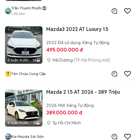
Trần Thanh Phước
1
đã bán
Mazda3 2022 AT Luxury 1.5
2022
Đã sử dụng
Xăng
Tự động
495.000.000 đ
Hải Dương
(TP Hải Phòng mới)
3 tuần trước
12
T
Tên Chưa Cung Cấp
Mazda 2 1.5 AT 2026 - 389 Triệu
2026
Mới
Xăng
Tự động
389.000.000 đ
Tp Hồ Chí Minh
3 tuần trước
5
Kia Mazda Sài Gòn