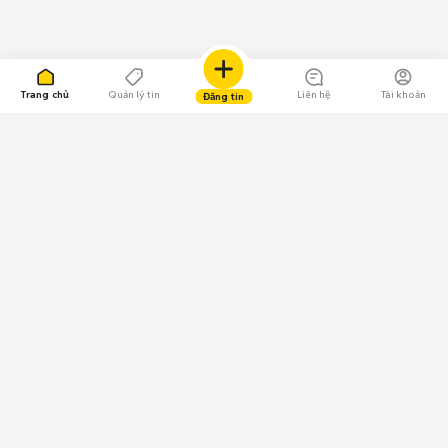
Trang chủ
Quản lý tin
Liên hệ
Tài khoản
Đăng tin
109.000 Bình chọn
Tải ứng dụng Chợ Tốt
Về Chợ Tốt
Quy chế sàn
Chính sách bảo mật
Giải quyết tranh chấp
CÔNG TY TNHH CHỢ TỐT - Người đại diện theo pháp luật:
Nguyễn Trọng Tấn; GPDKKD: 0312120782 do Sở KH & ĐT TP.HCM cấp ngày
11/01/2013;
GPMXH: 185/GP-BTTTT do Bộ Thông tin và Truyền thông
cấp ngày 09/07/2024 - Chịu trách nhiệm