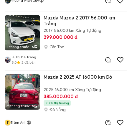
Phương Phan Duy
Mazda Mazda 2 2017 56.000 km
Trắng
2017
56.000 km
Xăng
Tự động
299.000.000 đ
Cần Thơ
1 tháng trước
5
Lê Thị Bé Trang
5.0
2
đã bán
Mazda 2 2025 AT 16000 km Đỏ
2025
16.000 km
Xăng
Tự động
385.000.000 đ
7% thị trường
2 tháng trước
5
Đà Nẵng
T
Trâm Anh