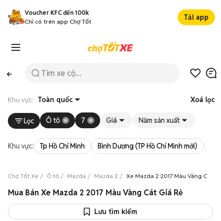
Voucher KFC đến 100k
Tải app
Chỉ có trên app Chợ Tốt
Khu vực:
Toàn quốc
Xoá lọc
Ô tô
7
Giá
Năm sản xuất
Lọc
Khu vực:
Tp Hồ Chí Minh
Bình Dương (TP Hồ Chí Minh mới)
Bà 
Chợ Tốt Xe
Ô tô
Mazda
Mazda 2
Xe Mazda 2 2017 Màu Vàng Cát
Mua Bán Xe Mazda 2 2017 Màu Vàng Cát Giá Rẻ
Lưu tìm kiếm