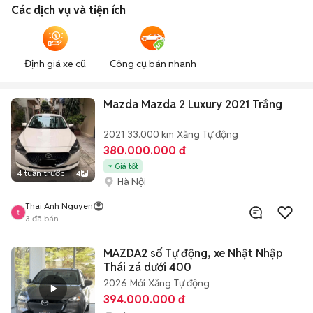
Các dịch vụ và tiện ích
Định giá xe cũ
Công cụ bán nhanh
Mazda Mazda 2 Luxury 2021 Trắng
2021
33.000 km
Xăng
Tự động
380.000.000 đ
Giá tốt
4 tuần trước
4
Hà Nội
Thai Anh Nguyen
3
đã bán
MAZDA2 số Tự động, xe Nhật Nhập
Thái zá dưới 400
2026
Mới
Xăng
Tự động
394.000.000 đ