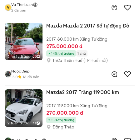
Vu The Luan
V
2
đã bán
Mazda Mazda 2 2017 Số tự động Đỏ
2017
80.000 km
Xăng
Tự động
275.000.000 đ
14% thị trường
1 chủ
2 ngày trước
20
Thừa Thiên Huế
(TP Huế mới)
Ngọc Diệp
5.0
16
đã bán
Mazda2 2017 Trắng 119.000 km
2017
119.000 km
Xăng
Tự động
270.000.000 đ
15% thị trường
2 tuần trước
13
Đồng Tháp