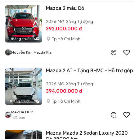
Mazda 2 màu Đỏ
2026
Mới
Xăng
Tự động
392.000.000 đ
Tp Hồ Chí Minh
2 tháng trước
6
Nguyễn Kim Mazda Kia
Mazda 2 AT - Tặng BHVC - Hỗ trợ góp
2026
Mới
Xăng
Tự động
394.000.000 đ
Tp Hồ Chí Minh
1 tháng trước
9
MAZDA HCM
1
đã bán
Mazda Mazda 2 Sedan Luxury 2020