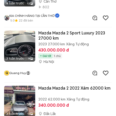
Cần Thơ
4 tuần trước
12
802
KIA CHÍNH HÃNG TẠI CẦN THƠ
5.0
22
đã bán
Mazda Mazda 2 Sport Luxury 2023
27000 km
2023
27.000 km
Xăng
Tự động
430.000.000 đ
Giá tốt
1 chủ
3 tuần trước
9
Hà Nội
Q
Quang Huy
Mazda Mazda 2 2022 Xám 62000 km
2022
62.000 km
Xăng
Tự động
340.000.000 đ
Đắk Lắk
3 tuần trước
13