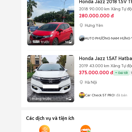
Honda Jazz 2018 1.5V T
2018
90.000 km
Xăng
Tự đ
280.000.000 đ
Hưng Yên
AUTO PHƯƠNG NAM HƯNG 
3 tuần trước
10
Honda Jazz 1.5AT Hatb
2019
43.000 km
Xăng
Tự đ
375.000.000 đ
Giá tốt
Hà Nội
Car Check 5T PRO
1
đã bán
1 tháng trước
9
Các dịch vụ và tiện ích