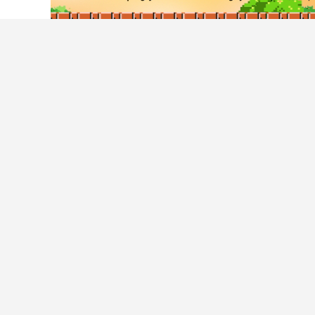
Tải ứng dụng Chợ Tốt
Hỗ trợ khá
Trung tâm t
An toàn mu
Liên hệ hỗ t
CÔNG TY TNHH CHỢ TỐT - Người đại diện theo pháp luật: Nguyễn T
GPMXH: 185/GP-BTTTT do Bộ Thông tin và Truyền thông cấp ngày 0