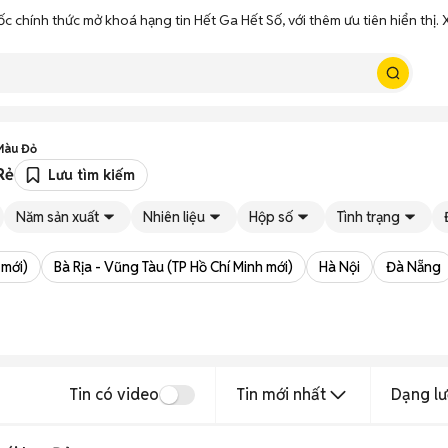
ốc chính thức mở khoá hạng tin Hết Ga Hết Số, với thêm ưu tiên hiển thị
Màu Đỏ
Rẻ
Lưu tìm kiếm
Năm sản xuất
Nhiên liệu
Hộp số
Tình trạng
 mới)
Bà Rịa - Vũng Tàu (TP Hồ Chí Minh mới)
Hà Nội
Đà Nẵng
Tin có video
Tin mới nhất
Dạng lư