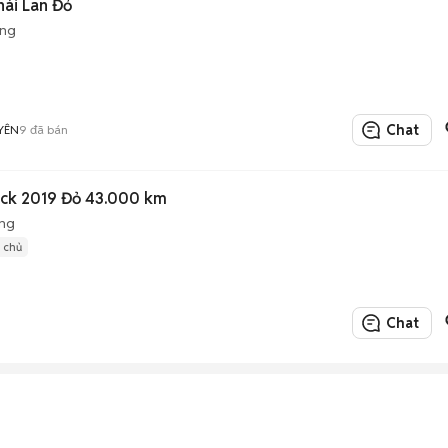
hái Lan Đỏ
ộng
Chat
YÊN
9
đã bán
ack 2019 Đỏ 43.000 km
ộng
1 chủ
Chat