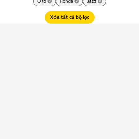
Ô tô
Honda
Jazz
Xóa tất cả bộ lọc