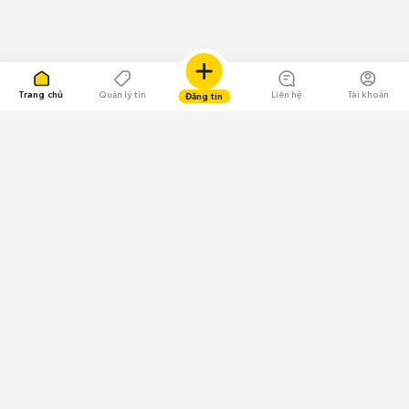
Trang chủ
Quản lý tin
Liên hệ
Tài khoản
Đăng tin
109.000 Bình chọn
Tải ứng dụng Chợ Tốt
Về Chợ Tốt
Quy chế sàn
Chính sách bảo mật
Giải quyết tranh chấp
CÔNG TY TNHH CHỢ TỐT - Người đại diện theo pháp luật:
Nguyễn Trọng Tấn; GPDKKD: 0312120782 do Sở KH & ĐT TP.HCM cấp ngày
11/01/2013;
GPMXH: 185/GP-BTTTT do Bộ Thông tin và Truyền thông