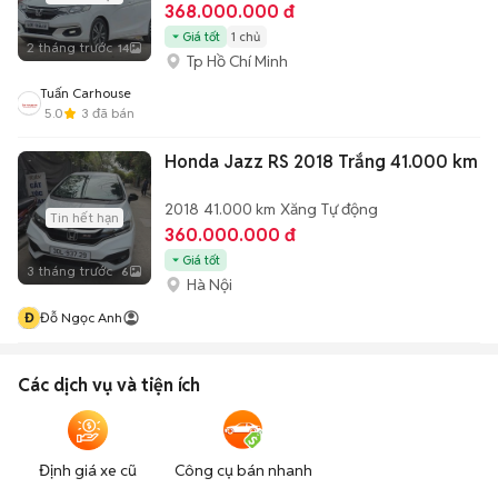
368.000.000 đ
Giá tốt
1 chủ
2 tháng trước
14
Tp Hồ Chí Minh
Tuấn Carhouse
5.0
3
đã bán
Honda Jazz RS 2018 Trắng 41.000 km
2018
41.000 km
Xăng
Tự động
Tin hết hạn
360.000.000 đ
Giá tốt
3 tháng trước
6
Hà Nội
Đ
Đỗ Ngọc Anh
Các dịch vụ và tiện ích
Định giá xe cũ
Công cụ bán nhanh