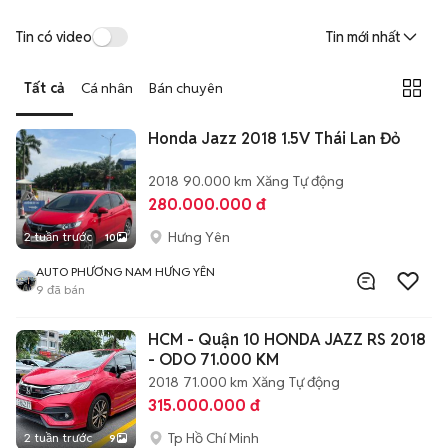
Tin có video
Tin mới nhất
Tất cả
Cá nhân
Bán chuyên
Honda Jazz 2018 1.5V Thái Lan Đỏ
2018
90.000 km
Xăng
Tự động
280.000.000 đ
Hưng Yên
2 tuần trước
10
AUTO PHƯƠNG NAM HƯNG YÊN
9
đã bán
HCM - Quận 10 HONDA JAZZ RS 2018
- ODO 71.000 KM
2018
71.000 km
Xăng
Tự động
315.000.000 đ
Tp Hồ Chí Minh
2 tuần trước
9