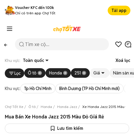
Voucher KFC đến 100k
Tải app
Chỉ có trên app Chợ Tốt
Khu vực:
Toàn quốc
Xoá lọc
Ô tô
Honda
251
Giá
Năm sản xu
Lọc
Khu vực:
Tp Hồ Chí Minh
Bình Dương (TP Hồ Chí Minh mới)
Bà 
Chợ Tốt Xe
Ô tô
Honda
Honda Jazz
Xe Honda Jazz 2015 Màu Đỏ
Mua Bán Xe Honda Jazz 2015 Màu Đỏ Giá Rẻ
Lưu tìm kiếm