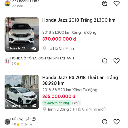
Car Check 5T PRO
1
đã bán
Honda Jazz 2018 Trắng 21.300 km
2018
21.300 km
Xăng
Tự động
370.000.000 đ
Tp Hồ Chí Minh
2 tuần trước
8
HONDA Ô TÔ SÀI GÒN CN BÌNH CHÁNH
5.0
Honda Jazz RS 2018 Thái Lan Trắng
38.920 km
2018
38.920 km
Xăng
Tự động
365.000.000 đ
30% thị trường
1 chủ
5 ngày trước
14
Bình Dương
(TP Hồ Chí Minh mới)
Hiếu Nguyễn
4.8
2
đã bán