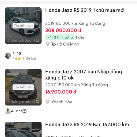
Honda Jazz RS 2019 1 chủ mua mới
2019
80.000 km
Xăng
Tự động
Tin hết hạn
308.000.000 đ
14% thị trường
1 chủ
3 tháng trước
9
Tp Hồ Chí Minh
Trung
4.6
9
đã bán
Honda Jazz 2007 bản Nhập dùng
xăng e 10 ok
2007
150.000 km
Xăng
Tự động
Tin hết hạn
16.900.000 đ
Khánh Hòa
3 tháng trước
10
A Phát
Honda Jazz RS 2019 Bạc 167.000 km