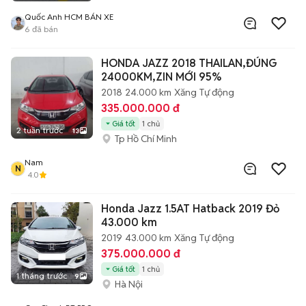
Quốc Anh HCM BÁN XE
6
đã bán
HONDA JAZZ 2018 THAILAN,ĐÚNG
24000KM,ZIN MỚI 95%
2018
24.000 km
Xăng
Tự động
335.000.000 đ
Giá tốt
1 chủ
2 tuần trước
13
Tp Hồ Chí Minh
Nam
N
4.0
Honda Jazz 1.5AT Hatback 2019 Đỏ
43.000 km
2019
43.000 km
Xăng
Tự động
375.000.000 đ
Giá tốt
1 chủ
1 tháng trước
9
Hà Nội