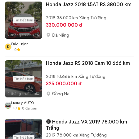
Honda Jazz 2018 1.5AT RS 38000 km
2018
38.000 km
Xăng
Tự động
Tin hết hạn
330.000.000 đ
Đà Nẵng
2 tháng trước
20
Đức Thịnh
Đ
1.0
Honda Jazz RS 2018 Cam 10.666 km
2018
10.666 km
Xăng
Tự động
Tin hết hạn
325.000.000 đ
Đồng Nai
2 tháng trước
11
Luxury AUTO
4.7
8
đã bán
🔴 Honda Jazz VX 2019 78.000 km
Trắng
2019
78.000 km
Xăng
Tự động
Tin hết hạn