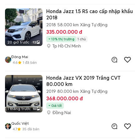
Honda Jazz 1.5 RS cao cấp nhập khẩu
2018
2018
58.000 km
Xăng
Tự động
335.000.000 đ
13% thị trường
1 chủ
20 giờ trước
12
Tp Hồ Chí Minh
Đông Mai
4.6
1
đã bán
Honda Jazz VX 2019 Trắng CVT
80.000 km
2019
80.000 km
Xăng
Tự động
368.000.000 đ
Giá tốt
1 tháng trước
10
Đồng Nai
Quốc Việt
4.7
35
đã bán