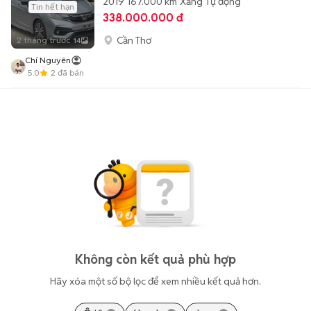
2019
167.000 km
Xăng
Tự động
Tin hết hạn
338.000.000 đ
Cần Thơ
2 tháng trước
14
Chí Nguyên
5.0
2
đã bán
Không còn kết quả phù hợp
Hãy xóa một số bộ lọc để xem nhiều kết quả hơn.