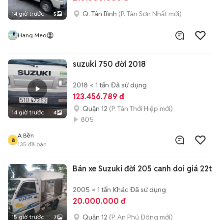
Q. Tân Bình
(P. Tân Sơn Nhất mới)
14 giờ trước
5
Hang Meo
suzuki 750 đời 2018
2018
< 1 tấn
Đã sử dụng
123.456.789 đ
Quận 12
(P. Tân Thới Hiệp mới)
14 giờ trước
4
805
A Bền
a
135
đã bán
Bán xe Suzuki đời 205 canh doi giá 22t
2005
< 1 tấn
Khác
Đã sử dụng
20.000.000 đ
Quận 12
(P. An Phú Đông mới)
15 giờ trước
7