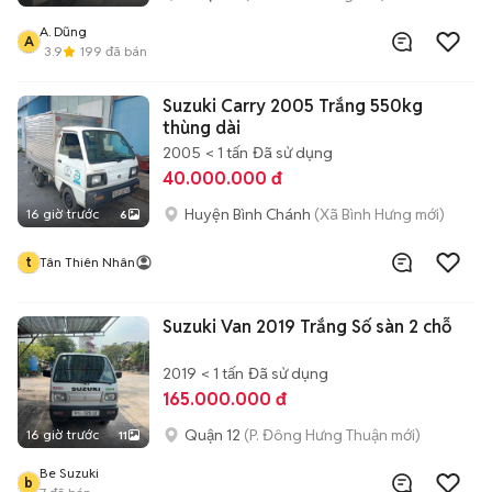
A. Dũng
A
3.9
199
đã bán
Suzuki Carry 2005 Trắng 550kg
thùng dài
2005
< 1 tấn
Đã sử dụng
40.000.000 đ
Huyện Bình Chánh
(Xã Bình Hưng mới)
16 giờ trước
6
t
Tân Thiên Nhân
Suzuki Van 2019 Trắng Số sàn 2 chỗ
2019
< 1 tấn
Đã sử dụng
165.000.000 đ
Quận 12
(P. Đông Hưng Thuận mới)
16 giờ trước
11
Be Suzuki
b