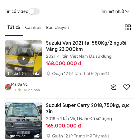
Tin có video
Tin mới nhất
Tất cả
Cá nhân
Bán chuyên
Suzuki Van 2021 tải 580Kg/2 người
Vàng 23.000km
2021
< 1 tấn
Việt Nam
Đã sử dụng
168.000.000 đ
Quận 12
(P. Tân Thới Hiệp mới)
Tin ưu tiên
14
Mã Dư Vũ
5.0
30
đã bán
Suzuki Super Carry 2018,750kg, cực
zin
2018
< 1 tấn
Việt Nam
Đã sử dụng
165.000.000 đ
Quận 12
(P. Trung Mỹ Tây mới)
1 giờ trước
8