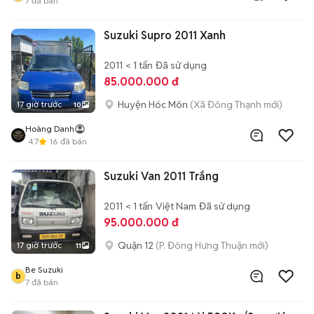
7
đã bán
Suzuki Supro 2011 Xanh
2011
< 1 tấn
Đã sử dụng
85.000.000 đ
Huyện Hóc Môn
(Xã Đông Thạnh mới)
17 giờ trước
10
Hoàng Danh
4.7
16
đã bán
Suzuki Van 2011 Trắng
2011
< 1 tấn
Việt Nam
Đã sử dụng
95.000.000 đ
Quận 12
(P. Đông Hưng Thuận mới)
17 giờ trước
11
Be Suzuki
b
7
đã bán