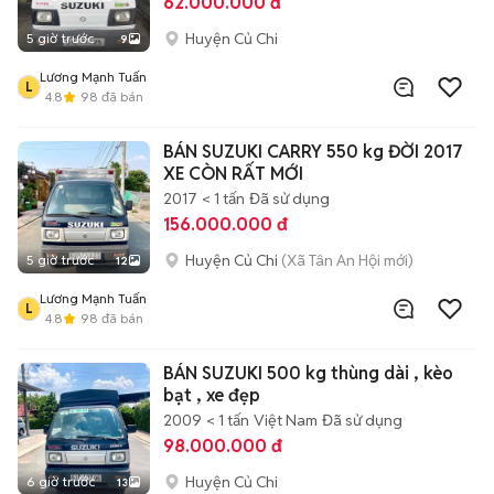
62.000.000 đ
Huyện Củ Chi
5 giờ trước
9
Lương Mạnh Tuấn
L
4.8
98
đã bán
BÁN SUZUKI CARRY 550 kg ĐỜI 2017
XE CÒN RẤT MỚI
2017
< 1 tấn
Đã sử dụng
156.000.000 đ
Huyện Củ Chi
(Xã Tân An Hội mới)
5 giờ trước
12
Lương Mạnh Tuấn
L
4.8
98
đã bán
BÁN SUZUKI 500 kg thùng dài , kèo
bạt , xe đẹp
2009
< 1 tấn
Việt Nam
Đã sử dụng
98.000.000 đ
Huyện Củ Chi
6 giờ trước
13