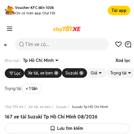
Voucher KFC đến 100k
Tải app
Chỉ có trên app Chợ Tốt
Khu vực:
Tp Hồ Chí Minh
Xoá lọc
Xe tải, xe ben
Suzuki
Giá
Trọng tải
Lọc
Trọng tải:
< 1 tấn
Chợ Tốt Xe
Xe tải, xe ben
Suzuki
Suzuki Tp Hồ Chí Minh
167 xe tải Suzuki Tp Hồ Chí Minh 08/2026
Lưu tìm kiếm