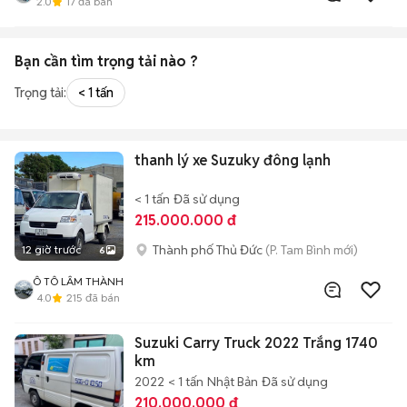
2.0
17
đã bán
Bạn cần tìm
trọng tải
nào ?
Trọng tải:
< 1 tấn
thanh lý xe Suzuky đông lạnh
< 1 tấn
Đã sử dụng
215.000.000 đ
Thành phố Thủ Đức
(P. Tam Bình mới)
12 giờ trước
6
Ô TÔ LÂM THÀNH
4.0
215
đã bán
Suzuki Carry Truck 2022 Trắng 1740
km
2022
< 1 tấn
Nhật Bản
Đã sử dụng
210.000.000 đ