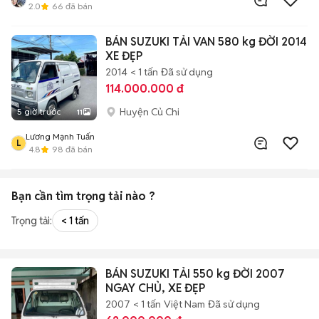
2.0
66
đã bán
BÁN SUZUKI TẢI VAN 580 kg ĐỜI 2014
XE ĐẸP
2014
< 1 tấn
Đã sử dụng
114.000.000 đ
Huyện Củ Chi
5 giờ trước
11
Lương Mạnh Tuấn
L
4.8
98
đã bán
Bạn cần tìm
trọng tải
nào ?
Trọng tải:
< 1 tấn
BÁN SUZUKI TẢI 550 kg ĐỜI 2007
NGAY CHỦ, XE ĐẸP
2007
< 1 tấn
Việt Nam
Đã sử dụng