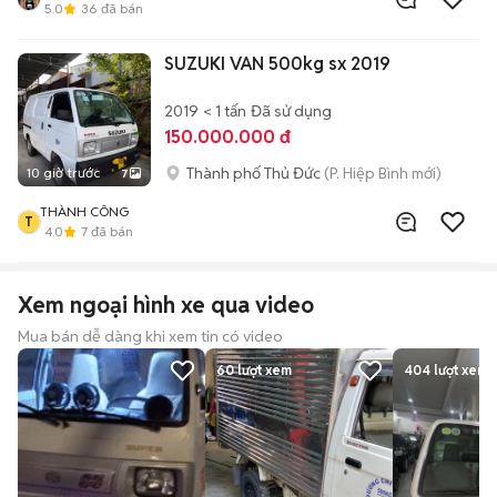
5.0
36
đã bán
SUZUKI VAN 500kg sx 2019
2019
< 1 tấn
Đã sử dụng
150.000.000 đ
Thành phố Thủ Đức
(P. Hiệp Bình mới)
10 giờ trước
7
THÀNH CÔNG
T
4.0
7
đã bán
Xem ngoại hình xe qua video
Mua bán dễ dàng khi xem tin có video
60
lượt xem
404
lượt xem