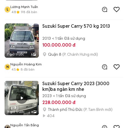
Lương Mạnh Tuấn
L
4.8
98
đã bán
Suzuki Super Carry 570 kg 2013
2013
< 1 tấn
Đã sử dụng
100.000.000 đ
Quận 8
(P. Chánh Hưng mới)
7 giờ trước
5
Nguyễn Hoàng Kim
N
4.5
8
đã bán
Suzuki Super Carry 2023 (3000
km)ba ngàn km nhe
2023
< 1 tấn
Đã sử dụng
228.000.000 đ
Thành phố Thủ Đức
(P. Tam Bình mới)
9 giờ trước
8
404
Nguyễn Tấn Bằng