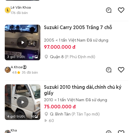
Lê Văn Khoa
L
176
đã bán
Suzuki Carry 2005 Trắng 7 chỗ
2005
< 1 tấn
Việt Nam
Đã sử dụng
97.000.000 đ
Quận 8
(P. Phú Định mới)
3 giờ trước
11
A Khoa
4.8
35
đã bán
Suzuki 2010 thùng dài,chính chủ ký
giấy
2010
< 1 tấn
Việt Nam
Đã sử dụng
75.000.000 đ
Q. Bình Tân
(P. Tân Tạo mới)
4 giờ trước
10
60
Kha