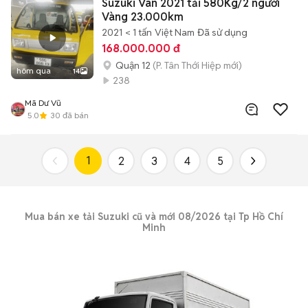
Suzuki Van 2021 tải 580Kg/2 người
Vàng 23.000km
2021
< 1 tấn
Việt Nam
Đã sử dụng
168.000.000 đ
Quận 12
(P. Tân Thới Hiệp mới)
hôm qua
14
238
Mã Dư Vũ
5.0
30
đã bán
1
2
3
4
5
Mua bán xe tải
Suzuki
cũ và mới 08/2026 tại Tp Hồ Chí
Minh