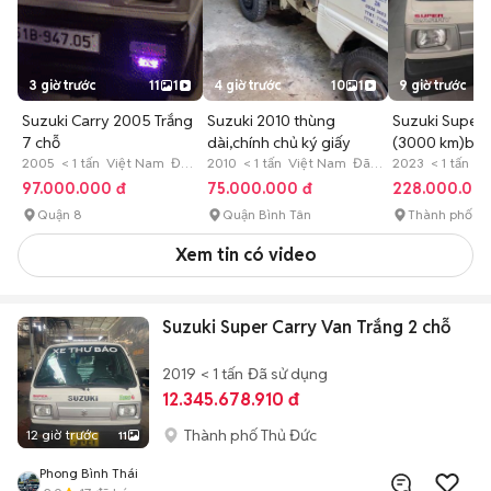
3 giờ trước
11
1
4 giờ trước
10
1
9 giờ trước
Suzuki Carry 2005 Trắng
Suzuki 2010 thùng
Suzuki Super 
7 chỗ
dài,chính chủ ký giấy
(3000 km)ba 
2005 < 1 tấn Việt Nam Đã
2010 < 1 tấn Việt Nam Đã
nhe
2023 < 1 tấn Đ
sử dụng
sử dụng
97.000.000 đ
75.000.000 đ
228.000.000
Quận 8
Quận Bình Tân
Thành phố T
Xem tin có video
Suzuki Super Carry Van Trắng 2 chỗ
2019
< 1 tấn
Đã sử dụng
12.345.678.910 đ
Thành phố Thủ Đức
12 giờ trước
11
Phong Bình Thái