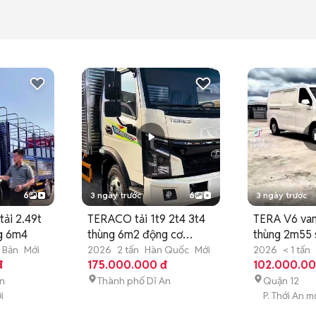
6
3 ngày trước
6
3 ngày trước
ải 2.49t
TERACO tải 1t9 2t4 3t4
TERA V6 va
g 6m4
thùng 6m2 động cơ
thùng 2m55 
ISUZU
ngay
 Bản
Mới
2026
2 tấn
Hàn Quốc
Mới
2026
< 1 tấn
đ
175.000.000 đ
Quốc
102.000.00
Mới
An
Thành phố Dĩ An
Quận 12
i
P. Thới An m