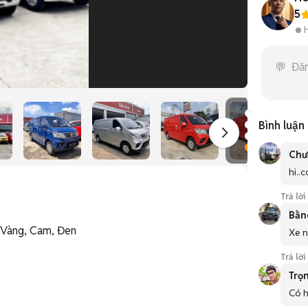
5
1
/
8
Bình luận
Chư
hi..
Trả lời
Bằn
 Vàng, Cam, Đen

Xe n
Trả lời
Trọ
Có h