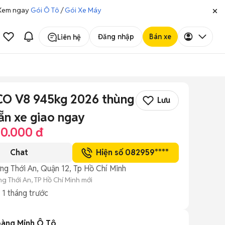
. Xem ngay
Gói Ô Tô
/
Gói Xe Máy
Đăng nhập
Bán xe
Liên hệ
O V8 945kg 2026 thùng
Lưu
ẵn xe giao ngay
00.000 đ
Chat
Hiện số 082959****
ng Thới An, Quận 12, Tp Hồ Chí Minh
g Thới An, TP Hồ Chí Minh mới
g
1 tháng trước
àng Minh Ô Tô