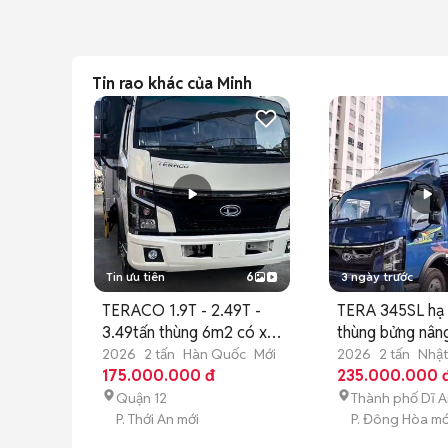
Tin rao khác của Minh
Tin ưu tiên
6
3 ngày trước
TERACO 1.9T - 2.49T -
TERA 345SL hạ t
3.49tấn thùng 6m2 có xe
thùng bửng nân
sẵn
2026
2 tấn
Hàn Quốc
Mới
2026
2 tấn
Nhật
175.000.000 đ
235.000.000 
Quận 12
Thành phố Dĩ 
P. Thới An mới
P. Đông Hòa mớ