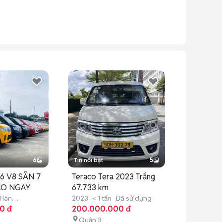
6
Tin nổi bật
5
6 V8 SẴN 7
Teraco Tera 2023 Trắng
AO NGAY
67.733 km
Hàn
2023
< 1 tấn
Đã sử dụng
0 đ
200.000.000 đ
Quận 3