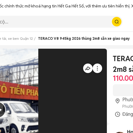
ốc chính thức mở khoá hạng tin Hết Ga Hết Số, với thêm ưu tiên hiển thị
e tải, xe ben Quận 12
TERACO V8 945kg 2026 thùng 2m8 sẵn xe giao ngay
TERAC
2m8 s
110.0
Phườ
Phườn
Đăn
Ho