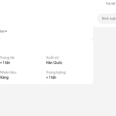
Trả lời
iết kiệm xăng hơn 3-5 lít/100km

êm
lùi

à không lo bị cạ gầm

ồ sơ duyệt nhanh, không cần chứng minh thu 
Trọng tải
:
Xuất xứ
:
< 1 tấn
Hàn Quốc
Nhiên liệu
:
Trọng lượng
:
 HCM

Xăng
> 1 tấn