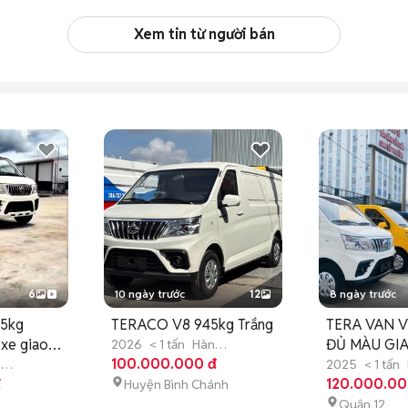
Xem tin từ người bán
6
10 ngày trước
12
8 ngày trước
45kg
TERACO V8 945kg Trắng
TERA VAN V
 xe giao
ĐỦ MÀU GI
2026
< 1 tấn
Hàn
Quốc
100.000.000 đ
Mới
n
2025
< 1 tấn
đ
Quốc
120.000.00
Mới
Huyện Bình Chánh
Quận 12