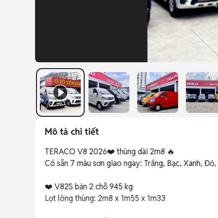
Mô tả chi tiết
TERACO V8 2026❤️ thùng dài 2m8 🔥

Có sẵn 7 màu sơn giao ngay: Trắng, Bạc, Xanh, Đỏ,
❤️ V82S bản 2 chỗ 945 kg

Lọt lòng thùng: 2m8 x 1m55 x 1m33
