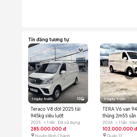
Tin đăng tương tự
1 ngày trước
10
3 ngày trước
Teraco V8 đời 2025 tải
TERA V6 van 9
945kg siêu lướt
thùng 2m55 sẵn
ngay
2025
< 1 tấn
Đã sử dụng
2026
< 1 tấn
Hà
285.000.000 đ
Quốc
102.000.000 
Mới
Huyện Bình Chánh
Quận 12