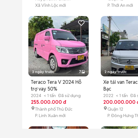
Xã Vĩnh Lộc mới
P. Thới An mới
2 ngày trước
7
2 ngày trước
Teraco Tera V 2024 Hỗ
Xe tải van Tera
trợ vay 50%
Bạc
2024
< 1 tấn
Đã sử dụng
2022
< 1 tấn
Đã 
255.000.000 đ
200.000.000 
Thành phố Thủ Đức
Quận 12
P. Linh Xuân mới
P. Đông Hưng T