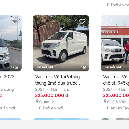
P. Thới An m
17
Tin nổi bật
5
Tin nổi bật
co 2022
Van Tera V6 tải 945kg
Van Tera V6 
thùng 2m6 đưa trước
chỗ tải 945k
110tr
sử dụng
2024
< 1 tấn
Hàn
2024
< 1 tấn
đ
Quốc
325.000.000 đ
Mới
Quốc
325.000.00
Mới
Quận 12
Q. Gò Vấp
huận mới
P. Thới An mới
P. An Hội Tâ