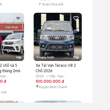
ới
P. Xuân Hòa mới
6
11 ngày trước
12
2 chỗ và 5
Xe Tải Van Teraco V8 2
g thùng 2m6
Chỗ 2026
Hàn
2026
< 1 tấn
Hàn
0 đ
Quốc
100.000.000 đ
Mới
Huyện Bình Chánh
y mới