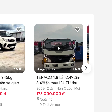
6
4 ngày trước
7
6 ngày trước
n 945kg
TERACO 1.8Tấn-2.49tấn-
Tera 150S xe 
sẵn xe giao
3.49tấn máy ISUZU thùng
thùng 3m55 
6m2
Hàn
2026
2 tấn
Hàn Quốc
Mới
2026
2 tấn
H
0 đ
175.000.000 đ
100.000.00
Quận 12
Quận 12
ới
P. Thới An mới
P. Thới An m