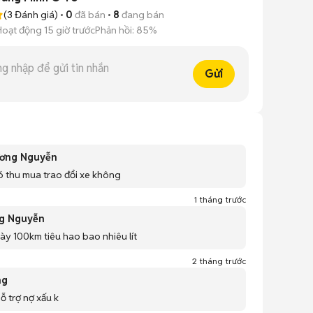
(
3
Đánh giá)
0
đã bán
8
đang bán
Hoạt động 15 giờ trước
Phản hồi:
85%
Gửi
ơng Nguyễn
có thu mua trao đổi xe không
1 tháng trước
g Nguyễn
ày 100km tiêu hao bao nhiêu lít
2 tháng trước
ng
ỗ trợ nợ xấu k