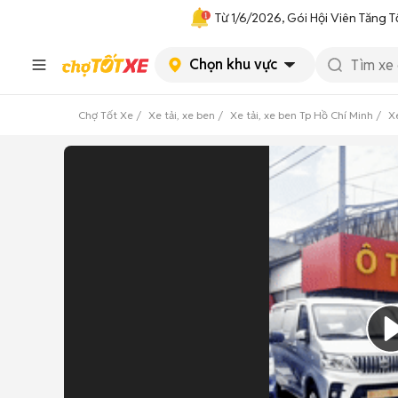
Từ 1/6/2026, Gói Hội Viên Tăng T
Chọn khu vực
Chợ Tốt Xe
Xe tải, xe ben
Xe tải, xe ben Tp Hồ Chí Minh
X