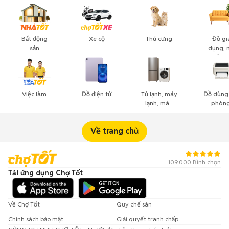
Bất động
Xe cộ
Thú cưng
Đồ gi
sản
dụng, 
thất, c
cảnh
Việc làm
Đồ điện tử
Tủ lạnh, máy
Đồ dùng
lạnh, máy
phòng
giặt
công n
nghiệ
Về trang chủ
109.000 Bình chọn
Tải ứng dụng Chợ Tốt
Về Chợ Tốt
Quy chế sàn
Chính sách bảo mật
Giải quyết tranh chấp