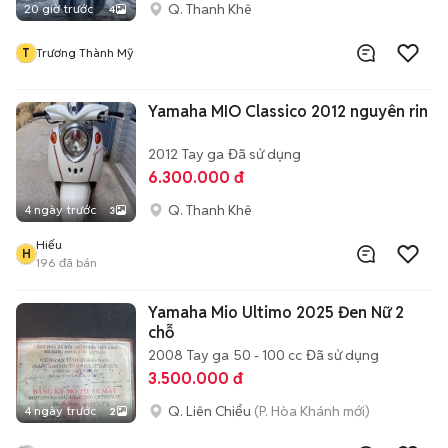
Q. Thanh Khê
20 giờ trước
4
T
Trương Thành Mỹ
Yamaha MIO Classico 2012 nguyên rin
2012
Tay ga
Đã sử dụng
6.300.000 đ
Q. Thanh Khê
4 ngày trước
3
Hiếu
H
196
đã bán
Yamaha Mio Ultimo 2025 Đen Nữ 2
chỗ
2008
Tay ga
50 - 100 cc
Đã sử dụng
3.500.000 đ
Q. Liên Chiểu
(P. Hòa Khánh mới)
4 ngày trước
2