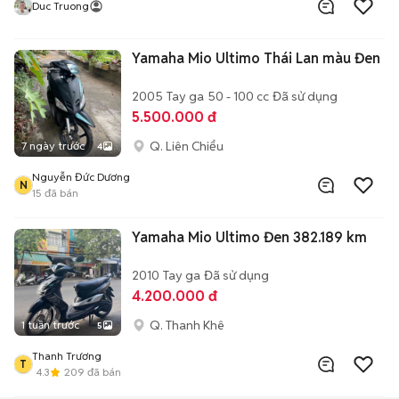
Duc Truong
Yamaha Mio Ultimo Thái Lan màu Đen
2005
Tay ga
50 - 100 cc
Đã sử dụng
5.500.000 đ
Q. Liên Chiểu
7 ngày trước
4
Nguyễn Đức Dương
N
15
đã bán
Yamaha Mio Ultimo Đen 382.189 km
2010
Tay ga
Đã sử dụng
4.200.000 đ
Q. Thanh Khê
1 tuần trước
5
Thanh Trương
T
4.3
209
đã bán