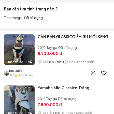
Bạn cần tìm
tình trạng
nào ?
Tình trạng:
Đã sử dụng
CẦN BÁN GLASSICO ÊM RU MỚI KENG
2010
Tay ga
Đã sử dụng
8.200.000 đ
Q. Liên Chiểu
(P. Hòa Khánh mới)
1 tuần trước
4
Bụi Quốc
5.0
90
đã bán
Yamaha Mio Classico Trắng
2012
Tay ga
Đã sử dụng
7.800.000 đ
Q. Hải Châu
(P. Hòa Cường mới)
1 tuần trước
3