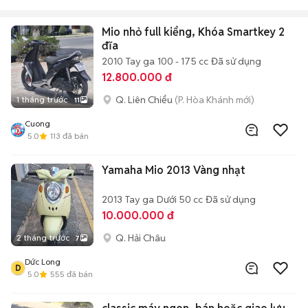
Mio nhỏ full kiểng, Khóa Smartkey 2
đĩa
2010
Tay ga
100 - 175 cc
Đã sử dụng
12.800.000 đ
Q. Liên Chiểu
(P. Hòa Khánh mới)
1 tháng trước
11
Cuong
5.0
113
đã bán
Yamaha Mio 2013 Vàng nhạt
2013
Tay ga
Dưới 50 cc
Đã sử dụng
10.000.000 đ
Q. Hải Châu
2 tháng trước
7
Dức Long
D
5.0
555
đã bán