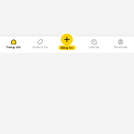
Trang chủ
Quản lý tin
Liên hệ
Tài khoản
Đăng tin
109.000 Bình chọn
Tải ứng dụng Chợ Tốt
Về Chợ Tốt
Quy chế sàn
Chính sách bảo mật
Giải quyết tranh chấp
CÔNG TY TNHH CHỢ TỐT - Người đại diện theo pháp luật: