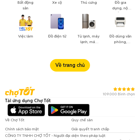
Bất động
Xe cộ
Thú cưng
Đồ gia
sản
dụng, nội
thất, cây
cảnh
Việc làm
Đồ điện tử
Tủ lạnh, máy
Đồ dùng văn
lạnh, máy
phòng,
giặt
công nông
nghiệp
Về trang chủ
109.000 Bình chọn
Tải ứng dụng Chợ Tốt
Về Chợ Tốt
Quy chế sàn
Chính sách bảo mật
Giải quyết tranh chấp
CÔNG TY TNHH CHỢ TỐT - Người đại diện theo pháp luật: