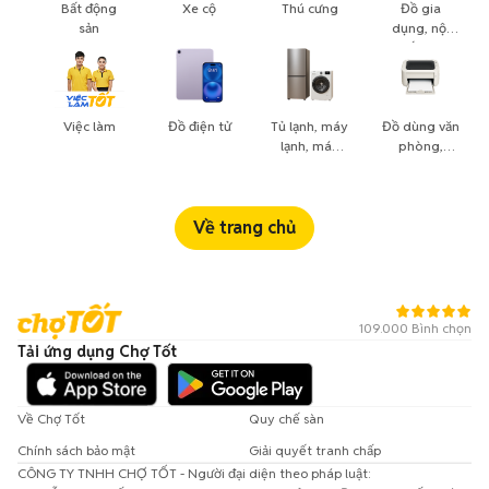
Bất động
Xe cộ
Thú cưng
Đồ gia
sản
dụng, nội
thất, cây
cảnh
Việc làm
Đồ điện tử
Tủ lạnh, máy
Đồ dùng văn
lạnh, máy
phòng,
giặt
công nông
nghiệp
Về trang chủ
109.000 Bình chọn
Tải ứng dụng Chợ Tốt
Về Chợ Tốt
Quy chế sàn
Chính sách bảo mật
Giải quyết tranh chấp
CÔNG TY TNHH CHỢ TỐT - Người đại diện theo pháp luật: