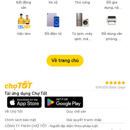
Bất động
Xe cộ
Thú cưng
Đồ gia
sản
dụng, nội
thất, cây
cảnh
Việc làm
Đồ điện tử
Tủ lạnh, máy
Đồ dùng văn
lạnh, máy
phòng,
giặt
công nông
nghiệp
Về trang chủ
109.000 Bình chọn
Tải ứng dụng Chợ Tốt
Về Chợ Tốt
Quy chế sàn
Chính sách bảo mật
Giải quyết tranh chấp
CÔNG TY TNHH CHỢ TỐT - Người đại diện theo pháp luật: