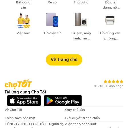
Bất động
Xe cộ
Thú cưng
Đồ gia
sản
dụng, nội
thất, cây
cảnh
Việc làm
Đồ điện tử
Tủ lạnh, máy
Đồ dùng văn
lạnh, máy
phòng,
giặt
công nông
nghiệp
Về trang chủ
109.000 Bình chọn
Tải ứng dụng Chợ Tốt
Về Chợ Tốt
Quy chế sàn
Chính sách bảo mật
Giải quyết tranh chấp
CÔNG TY TNHH CHỢ TỐT - Người đại diện theo pháp luật: