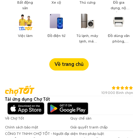
Bất động
Xe cộ
Thú cưng
Đồ gia
sản
dụng, nội
thất, cây
cảnh
Việc làm
Đồ điện tử
Tủ lạnh, máy
Đồ dùng văn
lạnh, máy
phòng,
giặt
công nông
nghiệp
Về trang chủ
109.000 Bình chọn
Tải ứng dụng Chợ Tốt
Về Chợ Tốt
Quy chế sàn
Chính sách bảo mật
Giải quyết tranh chấp
CÔNG TY TNHH CHỢ TỐT - Người đại diện theo pháp luật: