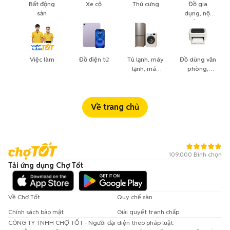
Bất động
Xe cộ
Thú cưng
Đồ gia
sản
dụng, nội
thất, cây
cảnh
Việc làm
Đồ điện tử
Tủ lạnh, máy
Đồ dùng văn
lạnh, máy
phòng,
giặt
công nông
nghiệp
Về trang chủ
109.000 Bình chọn
Tải ứng dụng Chợ Tốt
Về Chợ Tốt
Quy chế sàn
Chính sách bảo mật
Giải quyết tranh chấp
CÔNG TY TNHH CHỢ TỐT - Người đại diện theo pháp luật: