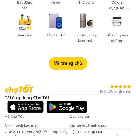
Bất động
Xe cộ
Thú cưng
Đồ gia
sản
dụng, nội
thất, cây
cảnh
Việc làm
Đồ điện tử
Tủ lạnh, máy
Đồ dùng văn
lạnh, máy
phòng,
giặt
công nông
nghiệp
Về trang chủ
109.000 Bình chọn
Tải ứng dụng Chợ Tốt
Về Chợ Tốt
Quy chế sàn
Chính sách bảo mật
Giải quyết tranh chấp
CÔNG TY TNHH CHỢ TỐT - Người đại diện theo pháp luật: