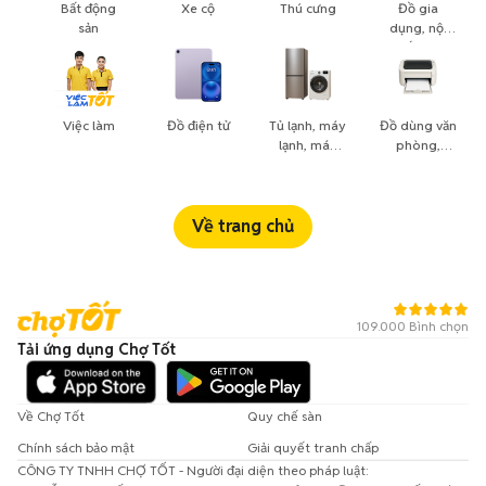
Bất động
Xe cộ
Thú cưng
Đồ gia
sản
dụng, nội
thất, cây
cảnh
Việc làm
Đồ điện tử
Tủ lạnh, máy
Đồ dùng văn
lạnh, máy
phòng,
giặt
công nông
nghiệp
Về trang chủ
109.000 Bình chọn
Tải ứng dụng Chợ Tốt
Về Chợ Tốt
Quy chế sàn
Chính sách bảo mật
Giải quyết tranh chấp
CÔNG TY TNHH CHỢ TỐT - Người đại diện theo pháp luật: