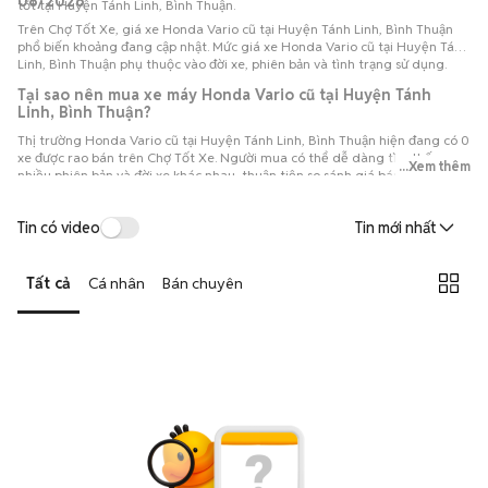
08/2026
tốt tại Huyện Tánh Linh, Bình Thuận.
Trên Chợ Tốt Xe, giá xe Honda Vario cũ tại Huyện Tánh Linh, Bình Thuận
phổ biến khoảng đang cập nhật. Mức giá xe Honda Vario cũ tại Huyện Tánh
Linh, Bình Thuận phụ thuộc vào đời xe, phiên bản và tình trạng sử dụng.
Tại sao nên mua xe máy Honda Vario cũ tại Huyện Tánh
Linh, Bình Thuận?
Thị trường Honda Vario cũ tại Huyện Tánh Linh, Bình Thuận hiện đang có 0
xe được rao bán trên Chợ Tốt Xe. Người mua có thể dễ dàng tìm thấy
...Xem thêm
nhiều phiên bản và đời xe khác nhau, thuận tiện so sánh giá bán, tình trạng
thực tế và các thông tin liên quan để lựa chọn chiếc xe máy Honda Vario
phù hợp với nhu cầu và ngân sách.
Tin có video
Tin mới nhất
Tất cả
Cá nhân
Bán chuyên