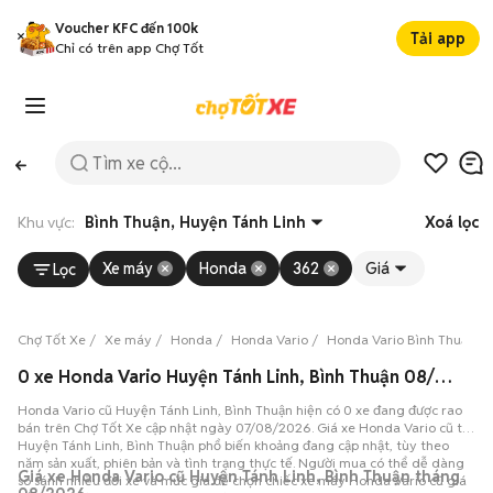
Voucher KFC đến 100k
Tải app
Chỉ có trên app Chợ Tốt
Khu vực:
Bình Thuận, Huyện Tánh Linh
Xoá lọc
Xe máy
Honda
362
Giá
Lọc
Chợ Tốt Xe
Xe máy
Honda
Honda Vario
Honda Vario Bình Thuận
0 xe Honda Vario Huyện Tánh Linh, Bình Thuận 08/2026
Honda Vario cũ Huyện Tánh Linh, Bình Thuận hiện có 0 xe đang được rao
bán trên Chợ Tốt Xe cập nhật ngày 07/08/2026. Giá xe Honda Vario cũ tại
Huyện Tánh Linh, Bình Thuận phổ biến khoảng đang cập nhật, tùy theo
năm sản xuất, phiên bản và tình trạng thực tế. Người mua có thể dễ dàng
Giá xe Honda Vario cũ Huyện Tánh Linh, Bình Thuận tháng
so sánh nhiều đời xe và mức giá để chọn chiếc xe máy Honda Vario cũ giá