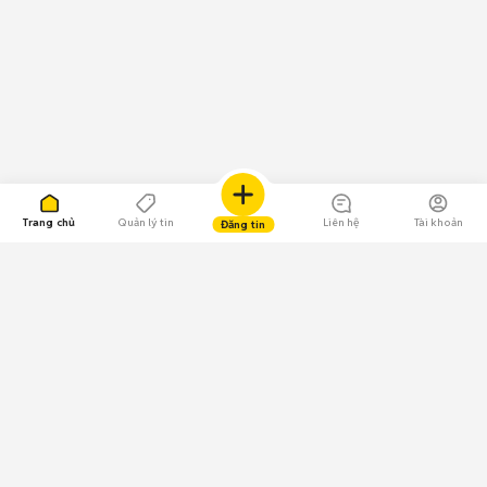
Trang chủ
Quản lý tin
Liên hệ
Tài khoản
Đăng tin
109.000 Bình chọn
Tải ứng dụng Chợ Tốt
Về Chợ Tốt
Quy chế sàn
Chính sách bảo mật
Giải quyết tranh chấp
CÔNG TY TNHH CHỢ TỐT - Người đại diện theo pháp luật: